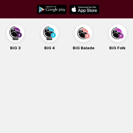
Skip
to
content
BiG 4
BiG Balade
BiG Folk
BiG iG