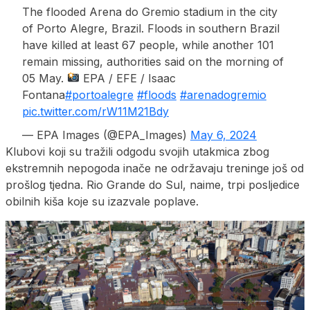
The flooded Arena do Gremio stadium in the city
of Porto Alegre, Brazil. Floods in southern Brazil
have killed at least 67 people, while another 101
remain missing, authorities said on the morning of
05 May.
EPA / EFE / Isaac
Fontana
#portoalegre
#floods
#arenadogremio
pic.twitter.com/rW11M21Bdy
— EPA Images (@EPA_Images)
May 6, 2024
Klubovi koji su tražili odgodu svojih utakmica zbog
ekstremnih nepogoda inače ne održavaju treninge još od
prošlog tjedna. Rio Grande do Sul, naime, trpi posljedice
obilnih kiša koje su izazvale poplave.