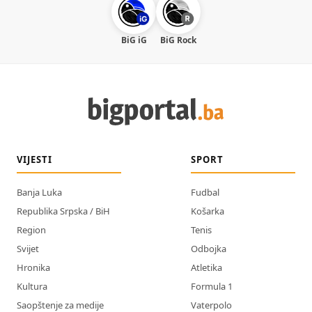
BiG iG
BiG Rock
VIJESTI
SPORT
Banja Luka
Fudbal
Republika Srpska / BiH
Košarka
Region
Tenis
Svijet
Odbojka
Hronika
Atletika
Kultura
Formula 1
Saopštenje za medije
Vaterpolo