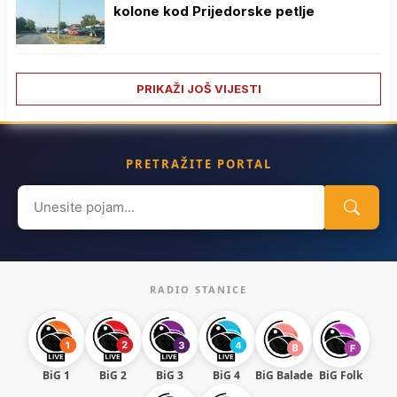
kolone kod Prijedorske petlje
PRIKAŽI JOŠ VIJESTI
PRETRAŽITE PORTAL
Search
for:
RADIO STANICE
BiG 1
BiG 2
BiG 3
BiG 4
BiG Balade
BiG Folk