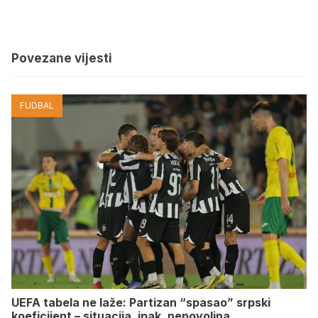
Povezane vijesti
FUDBAL
UEFA tabela ne laže: Partizan “spasao” srpski
koeficijent – situacija, ipak, nepovoljna