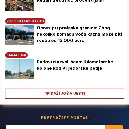
Rudari treću noć proveli u jami
REPUBLIKA SRPSKA / BIH
Oprez pri prelasku granice: Zbog
nekoliko komada voća kazna može biti
i veća od 13.000 evra
BANJA LUKA
Radovi izazvali haos: Kilometarske
kolone kod Prijedorske petlje
PRIKAŽI JOŠ VIJESTI
PRETRAŽITE PORTAL
Search