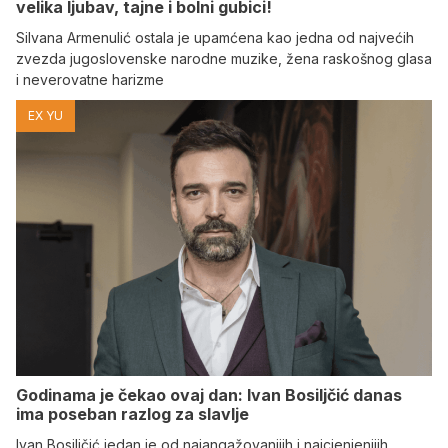
velika ljubav, tajne i bolni gubici!
Silvana Armenulić ostala je upamćena kao jedna od najvećih
zvezda jugoslovenske narodne muzike, žena raskošnog glasa
i neverovatne harizme
EX YU
Godinama je čekao ovaj dan: Ivan Bosiljčić danas
ima poseban razlog za slavlje
Ivan Bosiljčić jedan je od najangažovanijih i najcjenjenijih