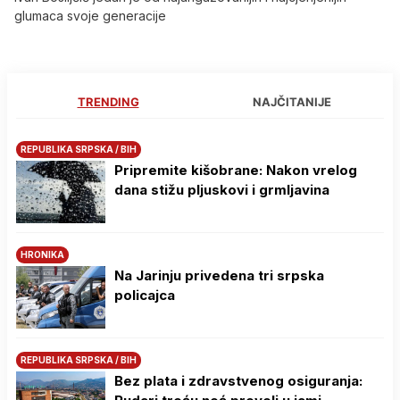
glumaca svoje generacije
TRENDING
NAJČITANIJE
REPUBLIKA SRPSKA / BIH
Pripremite kišobrane: Nakon vrelog
dana stižu pljuskovi i grmljavina
HRONIKA
Na Јarinju privedena tri srpska
policajca
REPUBLIKA SRPSKA / BIH
Bez plata i zdravstvenog osiguranja: