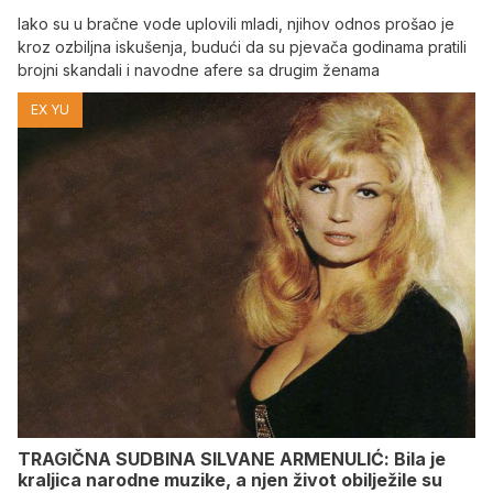
Iako su u bračne vode uplovili mladi, njihov odnos prošao je
kroz ozbiljna iskušenja, budući da su pjevača godinama pratili
brojni skandali i navodne afere sa drugim ženama
EX YU
TRAGIČNA SUDBINA SILVANE ARMENULIĆ: Bila je
kraljica narodne muzike, a njen život obilježile su