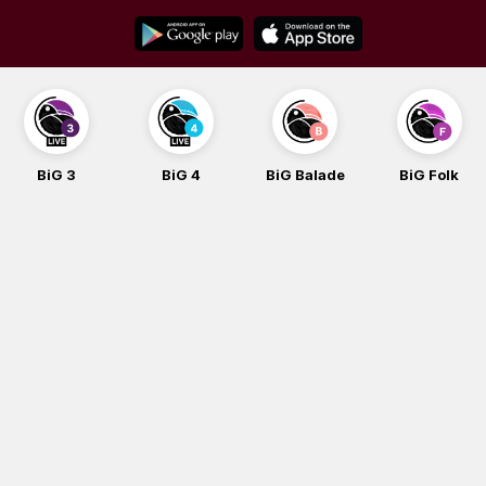
Skip
to
content
BiG 3
BiG 4
BiG Balade
BiG Folk