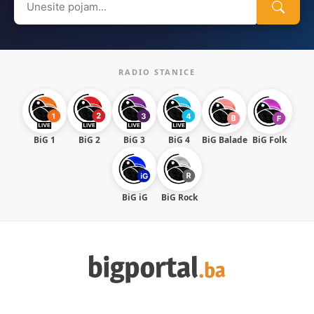
for:
RADIO STANICE
BiG 1
BiG 2
BiG 3
BiG 4
BiG Balade
BiG Folk
BiG iG
BiG Rock