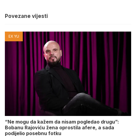
Povezane vijesti
EX YU
“Ne mogu da kažem da nisam pogledao drugu”:
Bobanu Rajoviću žena oprostila afere, a sada
podijelio posebnu fotku