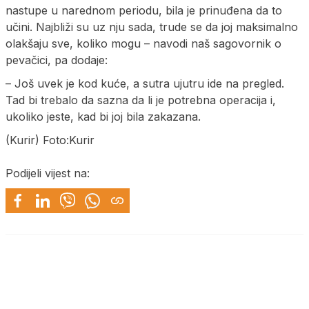
nastupe u narednom periodu, bila je prinuđena da to
učini. Najbliži su uz nju sada, trude se da joj maksimalno
olakšaju sve, koliko mogu – navodi naš sagovornik o
pevačici, pa dodaje:
– Još uvek je kod kuće, a sutra ujutru ide na pregled.
Tad bi trebalo da sazna da li je potrebna operacija i,
ukoliko jeste, kad bi joj bila zakazana.
(Kurir) Foto:Kurir
Podijeli vijest na: