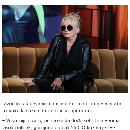
Izvor blizak pevačici nam je otkrio da bi ona već sutra
trebalo da sazna da li će ići na operaciju.
– Vesni nije dobro, ne može da dođe sebi. Ima veoma
visok pritisak, gornji ide do čak 250. Otkazala je sve