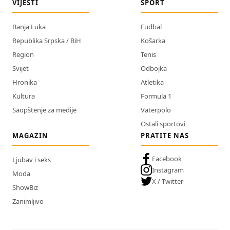
VIJESTI
SPORT
Banja Luka
Fudbal
Republika Srpska / BiH
Košarka
Region
Tenis
Svijet
Odbojka
Hronika
Atletika
Kultura
Formula 1
Saopštenje za medije
Vaterpolo
Ostali sportovi
MAGAZIN
PRATITE NAS
Facebook
Ljubav i seks
Instagram
Moda
X / Twitter
ShowBiz
Zanimljivo