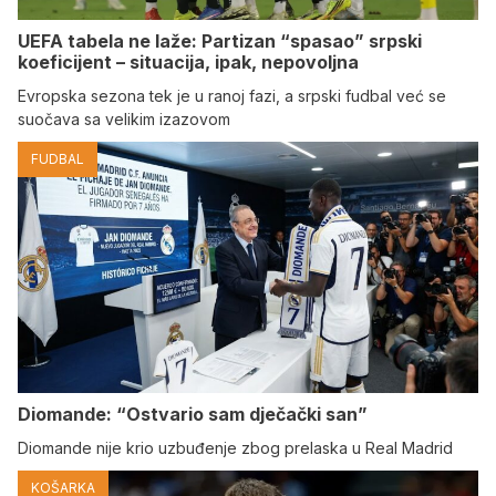
UEFA tabela ne laže: Partizan “spasao” srpski
koeficijent – situacija, ipak, nepovoljna
Evropska sezona tek je u ranoj fazi, a srpski fudbal već se
suočava sa velikim izazovom
FUDBAL
Diomande: “Ostvario sam dječački san”
Diomande nije krio uzbuđenje zbog prelaska u Real Madrid
KOŠARKA