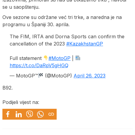
se u saopštenju.
Ove sezone su održane već tri trke, a naredna je na
programu u Španiji 30. aprila.
The FIM, IRTA and Dorna Sports can confirm the
cancellation of the 2023
#KazakhstanGP
Full statement
#MotoGP
|
https://t.co/DaRpV5gHGQ
— MotoGP™
(@MotoGP)
April 26, 2023
B92.
Podijeli vijest na: