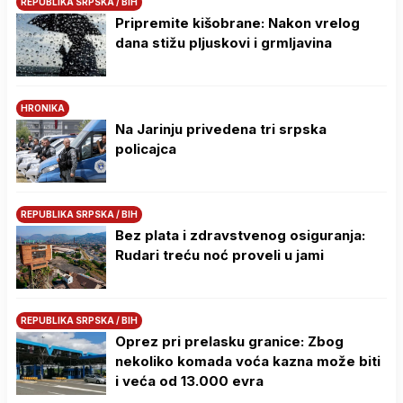
REPUBLIKA SRPSKA / BIH
Pripremite kišobrane: Nakon vrelog
dana stižu pljuskovi i grmljavina
HRONIKA
Na Јarinju privedena tri srpska
policajca
REPUBLIKA SRPSKA / BIH
Bez plata i zdravstvenog osiguranja:
Rudari treću noć proveli u jami
REPUBLIKA SRPSKA / BIH
Oprez pri prelasku granice: Zbog
nekoliko komada voća kazna može biti
i veća od 13.000 evra