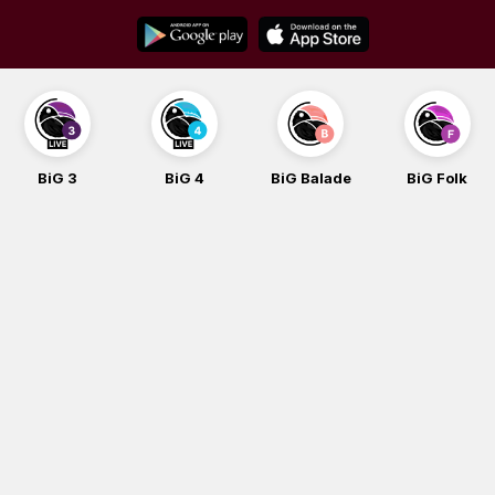
Skip
to
content
BiG 4
BiG Balade
BiG Folk
BiG iG