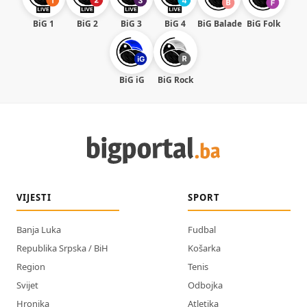
BiG 1
BiG 2
BiG 3
BiG 4
BiG Balade
BiG Folk
BiG iG
BiG Rock
VIJESTI
SPORT
Banja Luka
Fudbal
Republika Srpska / BiH
Košarka
Region
Tenis
Svijet
Odbojka
Hronika
Atletika