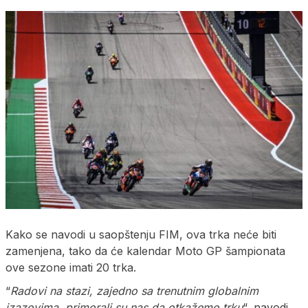
Kako se navodi u saopštenju FIM, ova trka neće biti
zamenjena, tako da će kalendar Moto GP šampionata
ove sezone imati 20 trka.
“
Radovi na stazi, zajedno sa trenutnim globalnim
izazovima, primorali su nas da otkažemo trku
“, navodi