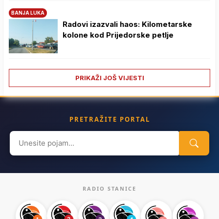
BANJA LUKA
Radovi izazvali haos: Kilometarske
kolone kod Prijedorske petlje
PRIKAŽI JOŠ VIJESTI
PRETRAŽITE PORTAL
Search
for:
RADIO STANICE