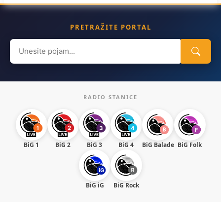
PRETRAŽITE PORTAL
Search
for:
RADIO STANICE
BiG 1
BiG 2
BiG 3
BiG 4
BiG Balade
BiG Folk
BiG iG
BiG Rock