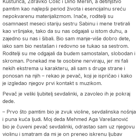
Kusturica, Zdravko Čolić i Dino Merlin, a detinjstvo
pamtim kao najlepši period života i esencijalnu sreću
nepokvarenu materijalizmom. Inače, roditelji su
osamnaest meseci stariju sestru Sabinu i mene tretirali
kao vršnjake, tako da su nas odgajali u istom duhu, a
zajedno su nas i šibali. Bio sam manje-više dobro dete,
iako sam bio nestašan i redovno se tukao sa sestrom.
Roditelji su me odgajali da budem samostalan, slobodan i
skroman. Ponekad me te osobine nerviraju, jer mi fali
nekih ekstrema u karakteru, ali sam s druge strane i
ponosan na njih – rekao je pevač, koji je ispričao i kako
je izgledao njegov prvi kontakt s muzikom.
Pevač je veliki ljubitelj sevdalinki, a zavoleo ih je pokraj
dede.
– Prvo što pamtim bio je zvuk violine, sevdalinska nošnja
i puna kuća ljudi. Moj deda Mehmed Aga Varešanović
bio je čuveni pevač sevdalinki, odrastao sam uz njegovu
violinu i smatram da mi je on preneo iskrenu ljubav