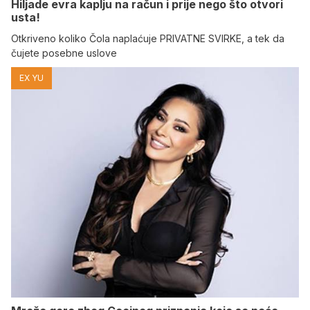
Hiljade evra kaplju na račun i prije nego što otvori
usta!
Otkriveno koliko Čola naplaćuje PRIVATNE SVIRKE, a tek da
čujete posebne uslove
EX YU