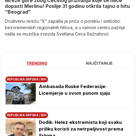
Mreže gore zbog Cecinog priznanja koje se neće
dopasti Merlinu! Poslije 31 godinu otkrila tajnu o hitu
“Beograd”
Društvenu mrežu “X” zapalila je priča o poreklu i simbolici
bezvremenskih regionalnih hitova, a u samom centru pažnje
našla se muzička zvezda Svetlana Ceca Ražnatović
TRENDING
NAJČITANIJE
REPUBLIKA SRPSKA / BIH
Ambasada Ruske Federacije:
Licemjerje u svom punom sjaju
REPUBLIKA SRPSKA / BIH
Dodik: Helez ekstremista koji svaku
priliku koristi za netrpeljivost prema
Srbima