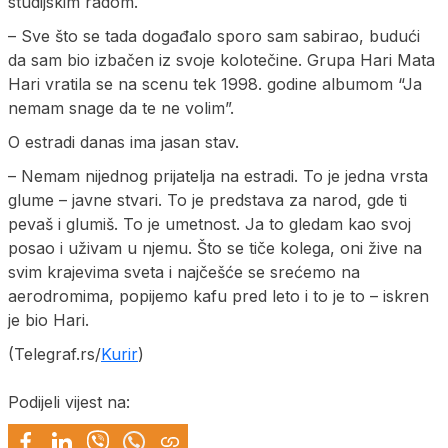
studijskim radom.
– Sve što se tada događalo sporo sam sabirao, budući
da sam bio izbačen iz svoje kolotečine. Grupa Hari Mata
Hari vratila se na scenu tek 1998. godine albumom “Ja
nemam snage da te ne volim”.
O estradi danas ima jasan stav.
– Nemam nijednog prijatelja na estradi. To je jedna vrsta
glume – javne stvari. To je predstava za narod, gde ti
pevaš i glumiš. To je umetnost. Ja to gledam kao svoj
posao i uživam u njemu. Što se tiče kolega, oni žive na
svim krajevima sveta i najčešće se srećemo na
aerodromima, popijemo kafu pred leto i to je to – iskren
je bio Hari.
(Telegraf.rs/
Kurir
)
Podijeli vijest na: