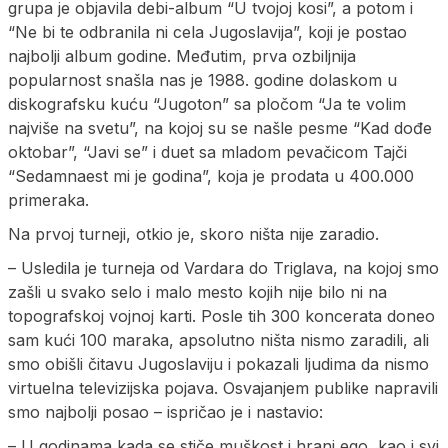
grupa je objavila debi-album “U tvojoj kosi”, a potom i
“Ne bi te odbranila ni cela Jugoslavija”, koji je postao
najbolji album godine. Međutim, prva ozbiljnija
popularnost snašla nas je 1988. godine dolaskom u
diskografsku kuću “Jugoton” sa pločom “Ja te volim
najviše na svetu”, na kojoj su se našle pesme “Kad dođe
oktobar”, “Javi se” i duet sa mladom pevačicom Tajči
“Sedamnaest mi je godina”, koja je prodata u 400.000
primeraka.
Na prvoj turneji, otkio je, skoro ništa nije zaradio.
– Usledila je turneja od Vardara do Triglava, na kojoj smo
zašli u svako selo i malo mesto kojih nije bilo ni na
topografskoj vojnoj karti. Posle tih 300 koncerata doneo
sam kući 100 maraka, apsolutno ništa nismo zaradili, ali
smo obišli čitavu Jugoslaviju i pokazali ljudima da nismo
virtuelna televizijska pojava. Osvajanjem publike napravili
smo najbolji posao – ispričao je i nastavio:
– U godinama kada se stiče muškost i hrani ego, kao i svi