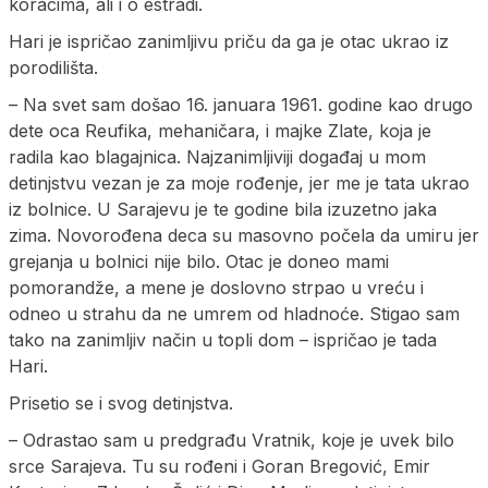
koracima, ali i o estradi.
Hari je ispričao zanimljivu priču da ga je otac ukrao iz
porodilišta.
– Na svet sam došao 16. januara 1961. godine kao drugo
dete oca Reufika, mehaničara, i majke Zlate, koja je
radila kao blagajnica. Najzanimljiviji događaj u mom
detinjstvu vezan je za moje rođenje, jer me je tata ukrao
iz bolnice. U Sarajevu je te godine bila izuzetno jaka
zima. Novorođena deca su masovno počela da umiru jer
grejanja u bolnici nije bilo. Otac je doneo mami
pomorandže, a mene je doslovno strpao u vreću i
odneo u strahu da ne umrem od hladnoće. Stigao sam
tako na zanimljiv način u topli dom – ispričao je tada
Hari.
Prisetio se i svog detinjstva.
– Odrastao sam u predgrađu Vratnik, koje je uvek bilo
srce Sarajeva. Tu su rođeni i Goran Bregović, Emir