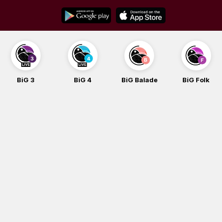
Skip
to
content
BiG 4
BiG Balade
BiG Folk
BiG iG