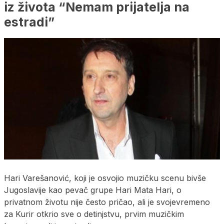
iz života “Nemam prijatelja na
estradi”
Hari Varešanović, koji je osvojio muzičku scenu bivše
Jugoslavije kao pevač grupe Hari Mata Hari, o
privatnom životu nije često pričao, ali je svojevremeno
za Kurir otkrio sve o detinjstvu, prvim muzičkim