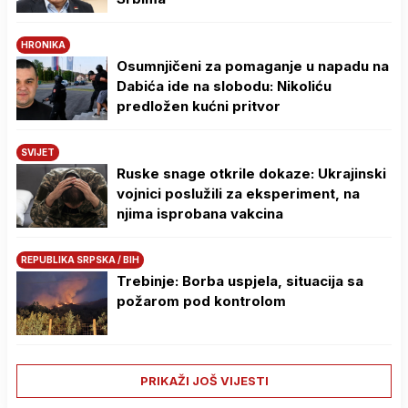
HRONIKA
Osumnjičeni za pomaganje u napadu na
Dabića ide na slobodu: Nikoliću
predložen kućni pritvor
SVIJET
Ruske snage otkrile dokaze: Ukrajinski
vojnici poslužili za eksperiment, na
njima isprobana vakcina
REPUBLIKA SRPSKA / BIH
Trebinje: Borba uspjela, situacija sa
požarom pod kontrolom
PRIKAŽI JOŠ VIJESTI