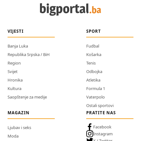
VIJESTI
SPORT
Banja Luka
Fudbal
Republika Srpska / BiH
Košarka
Region
Tenis
Svijet
Odbojka
Hronika
Atletika
Kultura
Formula 1
Saopštenje za medije
Vaterpolo
Ostali sportovi
MAGAZIN
PRATITE NAS
Facebook
Ljubav i seks
Instagram
Moda
X / Twitter