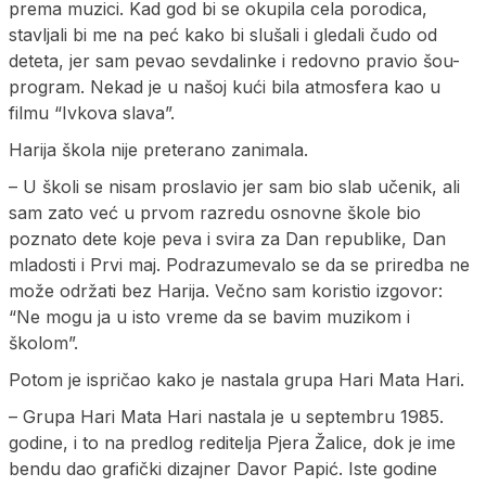
prema muzici. Kad god bi se okupila cela porodica,
stavljali bi me na peć kako bi slušali i gledali čudo od
deteta, jer sam pevao sevdalinke i redovno pravio šou-
program. Nekad je u našoj kući bila atmosfera kao u
filmu “Ivkova slava”.
Harija škola nije preterano zanimala.
– U školi se nisam proslavio jer sam bio slab učenik, ali
sam zato već u prvom razredu osnovne škole bio
poznato dete koje peva i svira za Dan republike, Dan
mladosti i Prvi maj. Podrazumevalo se da se priredba ne
može održati bez Harija. Večno sam koristio izgovor:
“Ne mogu ja u isto vreme da se bavim muzikom i
školom”.
Potom je ispričao kako je nastala grupa Hari Mata Hari.
– Grupa Hari Mata Hari nastala je u septembru 1985.
godine, i to na predlog reditelja Pjera Žalice, dok je ime
bendu dao grafički dizajner Davor Papić. Iste godine