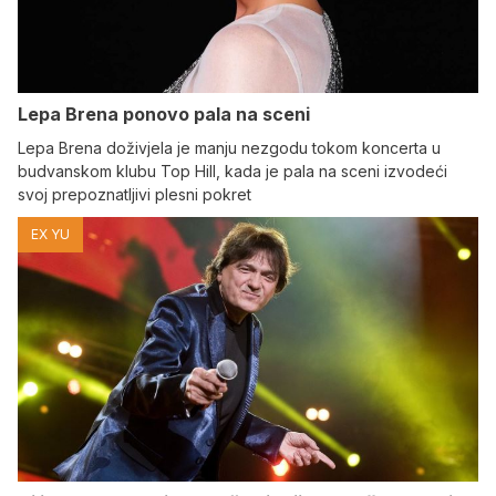
Lepa Brena ponovo pala na sceni
Lepa Brena doživjela je manju nezgodu tokom koncerta u
budvanskom klubu Top Hill, kada je pala na sceni izvodeći
svoj prepoznatljivi plesni pokret
EX YU