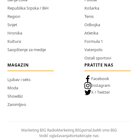
Republika Srpska / BiH
Košarka
Region
Tenis
Svijet
Odbojka
Hronika
Atletika
Kultura
Formula 1
Saopštenje za medije
Vaterpolo
Ostali sportovi
MAGAZIN
PRATITE NAS
Facebook
Ljubav i seks
Instagram
Moda
X / Twitter
ShowBiz
Zanimljivo
Marketing BIG Radio
Marketing BIGportal.ba
Mi smo BIG
Vodič oglašavanja
Kontaktirajte nas