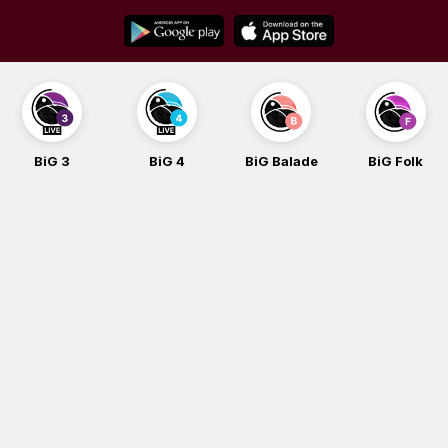
Skip
to
content
BiG 3
BiG 4
BiG Balade
BiG Folk