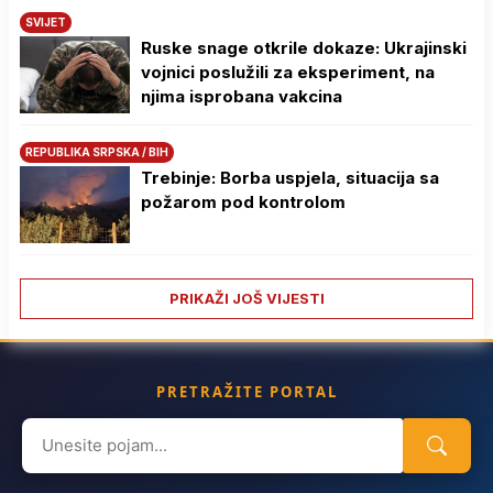
SVIJET
Ruske snage otkrile dokaze: Ukrajinski
vojnici poslužili za eksperiment, na
njima isprobana vakcina
REPUBLIKA SRPSKA / BIH
Trebinje: Borba uspjela, situacija sa
požarom pod kontrolom
PRIKAŽI JOŠ VIJESTI
PRETRAŽITE PORTAL
Search
for: