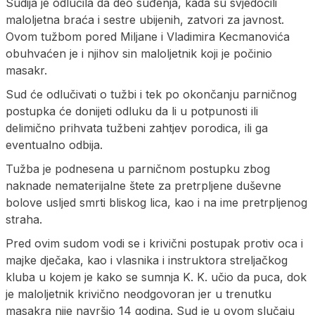
Sudija je odlučila da deo suđenja, kada su svjedočili
maloljetna braća i sestre ubijenih, zatvori za javnost.
Ovom tužbom pored Miljane i Vladimira Kecmanovića
obuhvaćen je i njihov sin maloljetnik koji je počinio
masakr.
Sud će odlučivati o tužbi i tek po okončanju parničnog
postupka će donijeti odluku da li u potpunosti ili
delimično prihvata tužbeni zahtjev porodica, ili ga
eventualno odbija.
Tužba je podnesena u parničnom postupku zbog
naknade nematerijalne štete za pretrpljene duševne
bolove usljed smrti bliskog lica, kao i na ime pretrpljenog
straha.
Pred ovim sudom vodi se i krivični postupak protiv oca i
majke dječaka, kao i vlasnika i instruktora streljačkog
kluba u kojem je kako se sumnja K. K. učio da puca, dok
je maloljetnik krivično neodgovoran jer u trenutku
masakra nije navršio 14 godina. Sud je u ovom slučaju