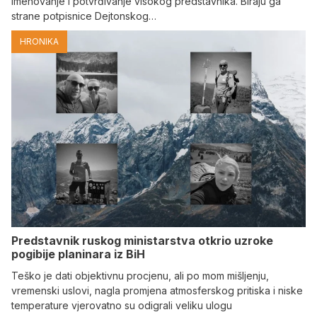
imenovanje i potvrđivanje visokog predstavnika. Biraju ga
strane potpisnice Dejtonskog…
HRONIKA
Predstavnik ruskog ministarstva otkrio uzroke
pogibije planinara iz BiH
Teško je dati objektivnu procjenu, ali po mom mišljenju,
vremenski uslovi, nagla promjena atmosferskog pritiska i niske
temperature vjerovatno su odigrali veliku ulogu