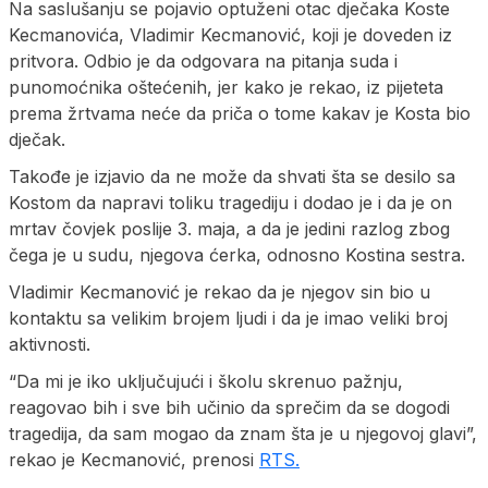
Na saslušanju se pojavio optuženi otac dječaka Koste
Kecmanovića, Vladimir Kecmanović, koji je doveden iz
pritvora. Odbio je da odgovara na pitanja suda i
punomoćnika oštećenih, jer kako je rekao, iz pijeteta
prema žrtvama neće da priča o tome kakav je Kosta bio
dječak.
Takođe je izjavio da ne može da shvati šta se desilo sa
Kostom da napravi toliku tragediju i dodao je i da je on
mrtav čovjek poslije 3. maja, a da je jedini razlog zbog
čega je u sudu, njegova ćerka, odnosno Kostina sestra.
Vladimir Kecmanović je rekao da je njegov sin bio u
kontaktu sa velikim brojem ljudi i da je imao veliki broj
aktivnosti.
“Da mi je iko uključujući i školu skrenuo pažnju,
reagovao bih i sve bih učinio da sprečim da se dogodi
tragedija, da sam mogao da znam šta je u njegovoj glavi”,
rekao je Kecmanović, prenosi
RTS.