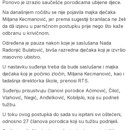
Ponovo je izrazio saučešće porodicama ubijene djece.
Na današnjem ročištu se nije pojavila majka dječaka
Miljana Kecmanović, jer prema sugestiji branilaca ne želi
da dâ izjavu u parničnom postupku prije nego što kaže
odbranu u krivičnom.
Određena je pauza nakon koje je saslušana Nada
Radonjić Bulatović, bivša razredna dječaka koji je izvršio
masovno ubistvo.
U nastavku suđenja treba da bude saslušane i majka
dječaka koji je počinio zločin, Miljana Kecmanović, kao i
tadašnja direktorka škole, prenosi RTS.
Suđenju prisustvuju članovi porodice Aćimović, Čikić,
Vlahović, Negić, Anđelković, Kobiljski, koji su podneli
tužbu.
U toku ovog postupka do sada su ispitani svi oštećeni,
odnosno 27 članova porodica koji su tužbu podnijeli.