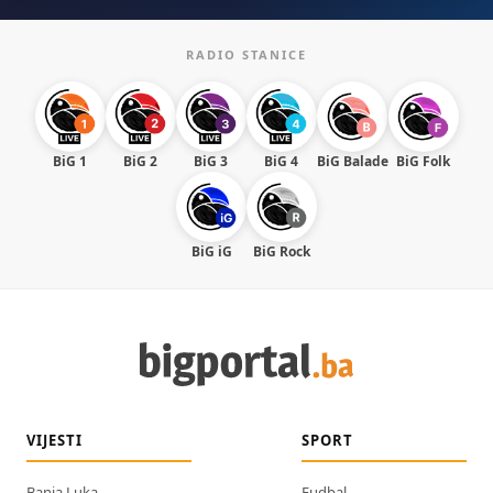
RADIO STANICE
BiG 1
BiG 2
BiG 3
BiG 4
BiG Balade
BiG Folk
BiG iG
BiG Rock
VIJESTI
SPORT
Banja Luka
Fudbal