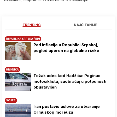
TRENDING
NAJČITANIJE
REPUBLIKA SRPSKA / BIH
Pad inflacije u Republici Srpskoj,
pogled uperen na globalne rizike
HRONIKA
Težak udes kod Hadžića: Poginuo
motociklista, saobraćaj u potpunosti
obustavljen
SVIJET
Iran postavio uslove za otvaranje
Ormuskog moreuza