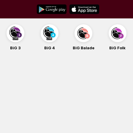
Skip
to
content
BiG 3
BiG 4
BiG Balade
BiG Folk