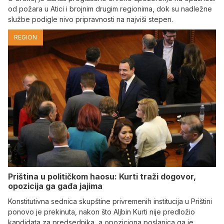
od požara u Atici i brojnim drugim regionima, dok su nadležne
službe podigle nivo pripravnosti na najviši stepen.
REGION
Priština u političkom haosu: Kurti traži dogovor,
opozicija ga gađa jajima
Konstitutivna sednica skupštine privremenih institucija u Prištini
ponovo je prekinuta, nakon što Aljbin Kurti nije predložio
kandidata za predsednika, a opoziciona poslanica ga je