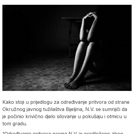
Kako stoji u prijedlogu za određivanje pritvora od strane
Okružnog javnog tužilaštva Bijeljina, N.V. se sumnjiči da
je počinio krivično djelo silovanje u pokušaju i otmicu u
tom gradu.
“Određivanje pritvora prema N.V. je predloženo zbog