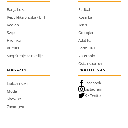
Banja Luka
Fudbal
Republika Srpska / BiH
Košarka
Region
Tenis
Svijet
Odbojka
Hronika
Atletika
Kultura
Formula 1
Saopštenje za medije
Vaterpolo
Ostali sportovi
MAGAZIN
PRATITE NAS
Facebook
Ljubav i seks
Instagram
Moda
X / Twitter
ShowBiz
Zanimljivo