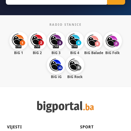
for:
RADIO STANICE
BiG 1
BiG 2
BiG 3
BiG 4
BiG Balade
BiG Folk
BiG iG
BiG Rock
VIJESTI
SPORT