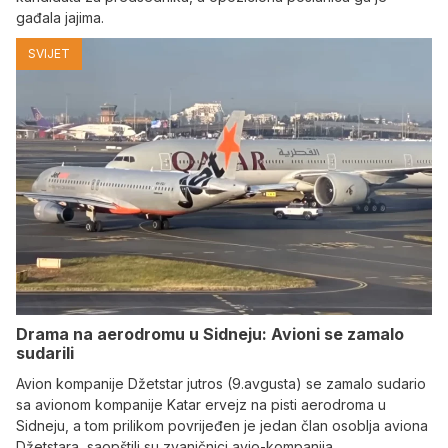
gađala jajima.
SVIJET
Drama na aerodromu u Sidneju: Avioni se zamalo
sudarili
Avion kompanije Džetstar jutros (9.avgusta) se zamalo sudario
sa avionom kompanije Katar ervejz na pisti aerodroma u
Sidneju, a tom prilikom povrijeđen je jedan član osoblja aviona
Džetstara, saopštili su zvaničnici avio-kompanija.