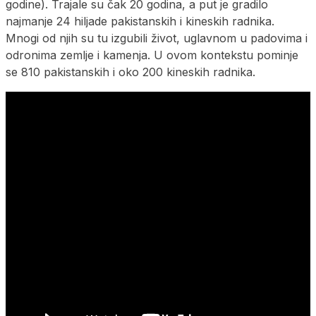
godine). Trajale su čak 20 godina, a put je gradilo
najmanje 24 hiljade pakistanskih i kineskih radnika.
Mnogi od njih su tu izgubili život, uglavnom u padovima i
odronima zemlje i kamenja. U ovom kontekstu pominje
se 810 pakistanskih i oko 200 kineskih radnika.