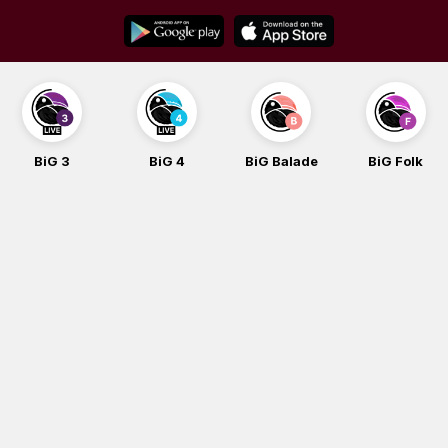
Skip
to
content
BiG 3
BiG 4
BiG Balade
BiG Folk