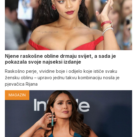
Njene raskošne obline drmaju svijet, a sada je
pokazala svoje najseksi izdanje
Raskošno perje, vividine boje i odijelo koje ističe svaku
žensku oblinu – upravo jednu takvu kombinaciju nosila je
pjevačica Rijana
MAGAZIN