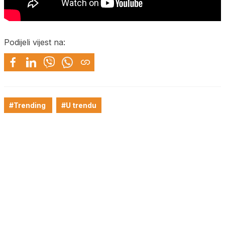
Podijeli vijest na:
#Trending
#U trendu