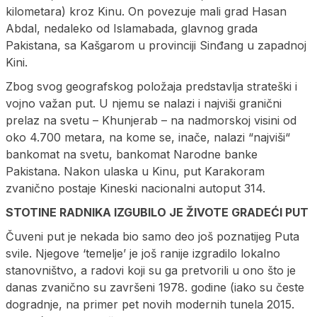
kilometara) kroz Kinu. On povezuje mali grad Hasan
Abdal, nedaleko od Islamabada, glavnog grada
Pakistana, sa Kašgarom u provinciji Sinđang u zapadnoj
Kini.
Zbog svog geografskog položaja predstavlja strateški i
vojno važan put. U njemu se nalazi i najviši granični
prelaz na svetu – Khunjerab – na nadmorskoj visini od
oko 4.700 metara, na kome se, inače, nalazi “najviši“
bankomat na svetu, bankomat Narodne banke
Pakistana. Nakon ulaska u Kinu, put Karakoram
zvanično postaje Kineski nacionalni autoput 314.
STOTINE RADNIKA IZGUBILO JE ŽIVOTE GRADEĆI PUT
Čuveni put je nekada bio samo deo još poznatijeg Puta
svile. Njegove ‘temelje’ je još ranije izgradilo lokalno
stanovništvo, a radovi koji su ga pretvorili u ono što je
danas zvanično su završeni 1978. godine (iako su česte
dogradnje, na primer pet novih modernih tunela 2015.