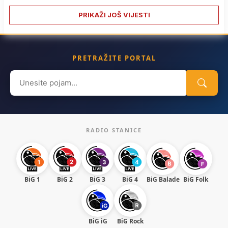
PRIKAŽI JOŠ VIJESTI
PRETRAŽITE PORTAL
Search
for:
RADIO STANICE
BiG 1
BiG 2
BiG 3
BiG 4
BiG Balade
BiG Folk
BiG iG
BiG Rock