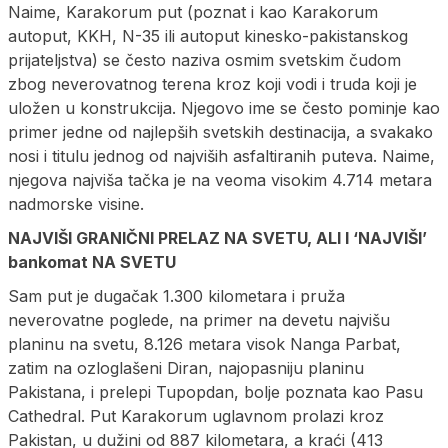
Naime, Karakorum put (poznat i kao Karakorum
autoput, KKH, N-35 ili autoput kinesko-pakistanskog
prijateljstva) se često naziva osmim svetskim čudom
zbog neverovatnog terena kroz koji vodi i truda koji je
uložen u konstrukcija. Njegovo ime se često pominje kao
primer jedne od najlepših svetskih destinacija, a svakako
nosi i titulu jednog od najviših asfaltiranih puteva. Naime,
njegova najviša tačka je na veoma visokim 4.714 metara
nadmorske visine.
NAJVIŠI GRANIČNI PRELAZ NA SVETU, ALI I ‘NAJVIŠI’
bankomat NA SVETU
Sam put je dugačak 1.300 kilometara i pruža
neverovatne poglede, na primer na devetu najvišu
planinu na svetu, 8.126 metara visok Nanga Parbat,
zatim na ozloglašeni Diran, najopasniju planinu
Pakistana, i prelepi Tupopdan, bolje poznata kao Pasu
Cathedral. Put Karakorum uglavnom prolazi kroz
Pakistan, u dužini od 887 kilometara, a kraći (413