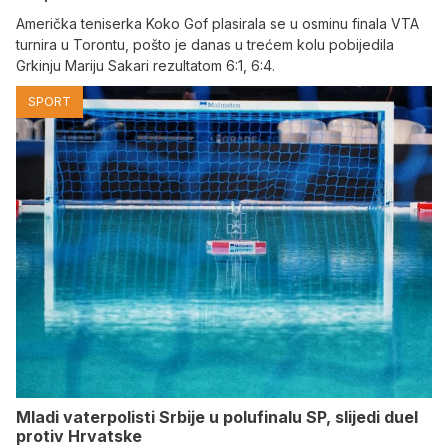
Američka teniserka Koko Gof plasirala se u osminu finala VTA
turnira u Torontu, pošto je danas u trećem kolu pobijedila
Grkinju Mariju Sakari rezultatom 6:1, 6:4.
SPORT
Mladi vaterpolisti Srbije u polufinalu SP, slijedi duel
protiv Hrvatske