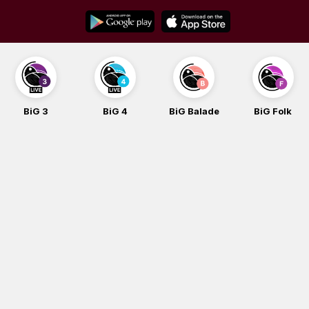
Skip
to
content
BiG 3
BiG 4
BiG Balade
BiG Folk