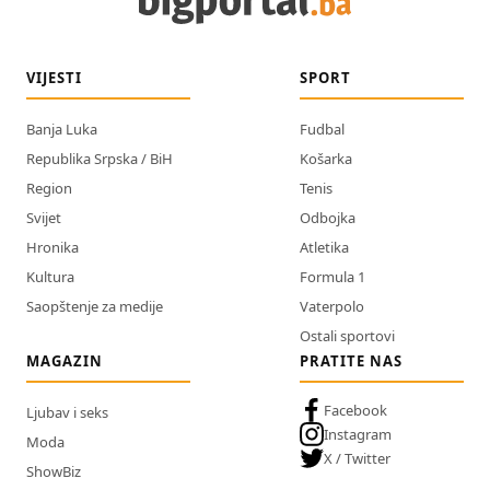
VIJESTI
SPORT
Banja Luka
Fudbal
Republika Srpska / BiH
Košarka
Region
Tenis
Svijet
Odbojka
Hronika
Atletika
Kultura
Formula 1
Saopštenje za medije
Vaterpolo
Ostali sportovi
MAGAZIN
PRATITE NAS
Facebook
Ljubav i seks
Instagram
Moda
X / Twitter
ShowBiz