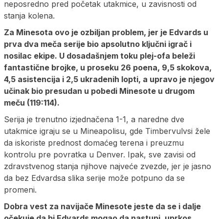
neposredno pred početak utakmice, u zavisnosti od
stanja kolena.
Za Minesota ovo je ozbiljan problem, jer je Edvards u
prva dva meča serije bio apsolutno ključni igrač i
nosilac ekipe. U dosadašnjem toku plej-ofa beleži
fantastične brojke, u proseku 26 poena, 9,5 skokova,
4,5 asistencija i 2,5 ukradenih lopti, a upravo je njegov
učinak bio presudan u pobedi Minesote u drugom
meču (119:114).
Serija je trenutno izjednačena 1-1, a naredne dve
utakmice igraju se u Mineapolisu, gde Timbervulvsi žele
da iskoriste prednost domaćeg terena i preuzmu
kontrolu pre povratka u Denver. Ipak, sve zavisi od
zdravstvenog stanja njihove najveće zvezde, jer je jasno
da bez Edvardsa slika serije može potpuno da se
promeni.
Dobra vest za navijače Minesote jeste da se i dalje
očekuje da bi Edvards mogao da nastupi, uprkos