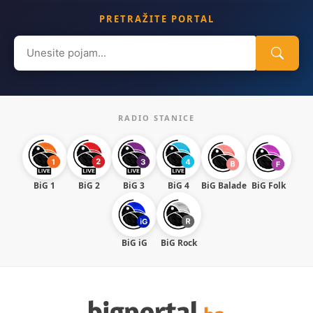
PRETRAŽITE PORTAL
Search
for:
RADIO STANICE
BiG 1
BiG 2
BiG 3
BiG 4
BiG Balade
BiG Folk
BiG iG
BiG Rock