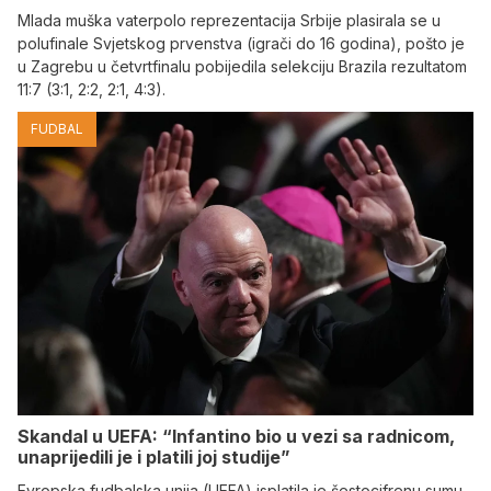
Mlada muška vaterpolo reprezentacija Srbije plasirala se u
polufinale Svjetskog prvenstva (igrači do 16 godina), pošto je
u Zagrebu u četvrtfinalu pobijedila selekciju Brazila rezultatom
11:7 (3:1, 2:2, 2:1, 4:3).
FUDBAL
Skandal u UEFA: “Infantino bio u vezi sa radnicom,
unaprijedili je i platili joj studije”
Evropska fudbalska unija (UEFA) isplatila je šestocifrenu sumu