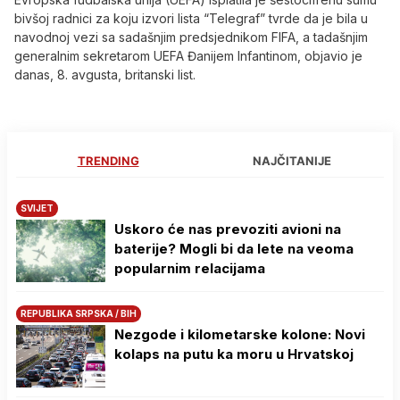
bivšoj radnici za koju izvori lista “Telegraf” tvrde da je bila u
navodnoj vezi sa sadašnjim predsjednikom FIFA, a tadašnjim
generalnim sekretarom UEFA Đanijem Infantinom, objavio je
danas, 8. avgusta, britanski list.
TRENDING
NAJČITANIJE
SVIJET
Uskoro će nas prevoziti avioni na
baterije? Mogli bi da lete na veoma
popularnim relacijama
REPUBLIKA SRPSKA / BIH
Nezgode i kilometarske kolone: Novi
kolaps na putu ka moru u Hrvatskoj