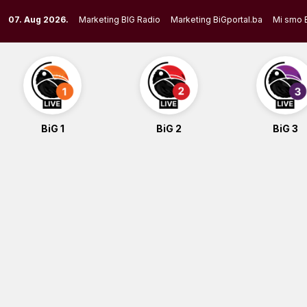
Skip
07. Aug 2026.
Marketing BIG Radio
Marketing BiGportal.ba
Mi smo 
to
content
BiG 1
BiG 2
BiG 3