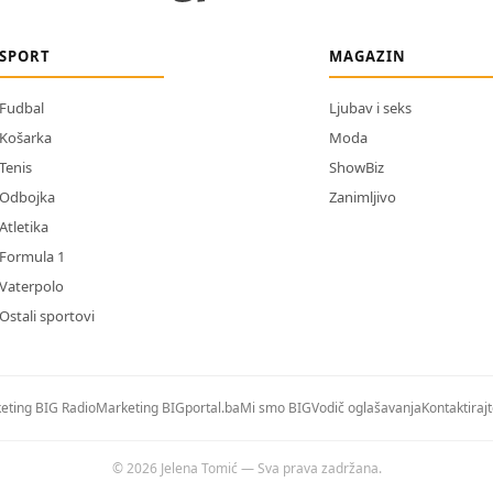
SPORT
MAGAZIN
Fudbal
Ljubav i seks
Košarka
Moda
Tenis
ShowBiz
Odbojka
Zanimljivo
Atletika
Formula 1
Vaterpolo
Ostali sportovi
eting BIG Radio
Marketing BIGportal.ba
Mi smo BIG
Vodič oglašavanja
Kontaktiraj
© 2026 Jelena Tomić — Sva prava zadržana.