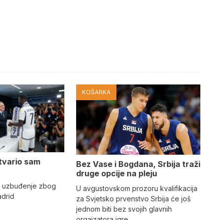
KOŠARKA
tvario sam
Bez Vase i Bogdana, Srbija traži
druge opcije na pleju
o uzbuđenje zbog
U avgustovskom prozoru kvalifikacija
adrid
za Svjetsko prvenstvo Srbija će još
jednom biti bez svojih glavnih
orgaizatora igre.