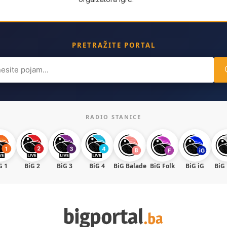
PRETRAŽITE PORTAL
ch
RADIO STANICE
G 1
BiG 2
BiG 3
BiG 4
BiG Balade
BiG Folk
BiG iG
BiG