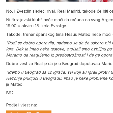
No, i Zvezdin sledeći rival, Real Madrid, takođe će biti o
Ni “kraljevski klub” neće moći da računa na svog Argent
19.00 u okviru 18. kola Evrolige.
Takođe, trener španskog tima Hesus Mateo neće moći d
“Rudi se dobro oporavlja, nadamo se da će uskoro biti n
igra. Dek je imao neke testove, otpisali smo ozbiljnu po
Moramo da reagujemo iz predostrožnosti i da ga opora
Dobra vest za Real je da je u Beograd doputovao Mario Hez
“Idemo u Beograd sa 12 igrača, svi koji su igrali protiv 
Hezonja priključi u Beogradu. Imao je neke probleme koj
je Mateo.
B92.
Podijeli vijest na: