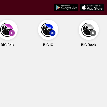
BiG Folk
BiG iG
BiG Rock