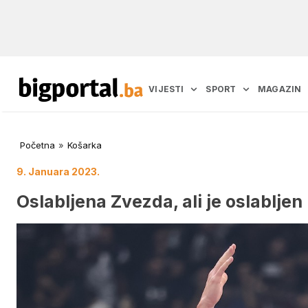
VIJESTI
SPORT
MAGAZIN
Početna
»
Košarka
9. Januara 2023.
Oslabljena Zvezda, ali je oslabljen 