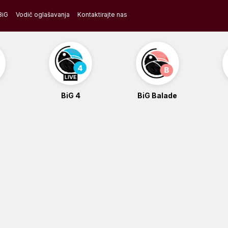
BiG
Vodič oglašavanja
Kontaktirajte nas
BiG 4
BiG Balade