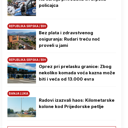
policajca
REPUBLIKA SRPSKA / BIH
Bez plata i zdravstvenog
osiguranja: Rudari treću noć
proveli u jami
REPUBLIKA SRPSKA / BIH
Oprez pri prelasku granice: Zbog
nekoliko komada voća kazna može
biti i veća od 13.000 evra
BANJA LUKA
Radovi izazvali haos: Kilometarske
kolone kod Prijedorske petlje