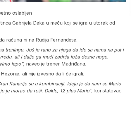
setno oslabljen
inca Gabrijela Deka u meču koji se igra u utorak od
a računa ni na Rudija Fernandesa.
a treningu. Još je rano za njega da ide sa nama na put i
vredu, ali i dalje ga muči zadnja loža desne noge.
vimo lepo”
, naveo je trener Madriđana.
onja, ali nije izvesno da li će igrati.
Gran Kanarije su u kombinaciji. Ideja je da nam se Mario
e je morao da reši. Dakle, 12 plus Mario
“, konstatovao