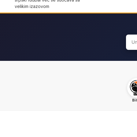
velikim izazovom
Sear
for:
Bi