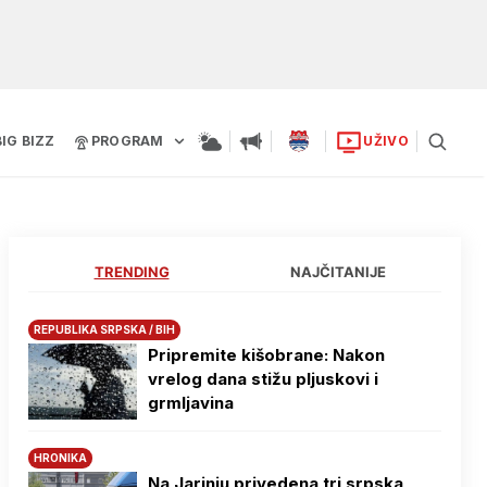
BIG BIZZ
PROGRAM
UŽIVO
TRENDING
NAJČITANIJE
REPUBLIKA SRPSKA / BIH
Pripremite kišobrane: Nakon
vrelog dana stižu pljuskovi i
grmljavina
HRONIKA
Na Јarinju privedena tri srpska