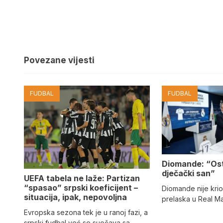
Povezane vijesti
FUDBAL
FUDBAL
Diomande: “Os
dječački san”
UEFA tabela ne laže: Partizan
“spasao” srpski koeficijent –
Diomande nije kri
situacija, ipak, nepovoljna
prelaska u Real M
Evropska sezona tek je u ranoj fazi, a
srpski fudbal već se suočava sa