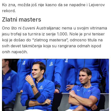
Ko zna, možda još nije kasno da se napadne i Lejverov
rekord.
Zlatni masters
Ono što ni čuveni Australijanac nema u svojim vitrinama
jesu trofeji sa turnira iz serije 1.000. Nole je prvi teniser
koji je došao do “zlatnog mastersa”, odnosno titula na
svih devet takmičenja koja su rangirana odmah ispod
onih najvećih.