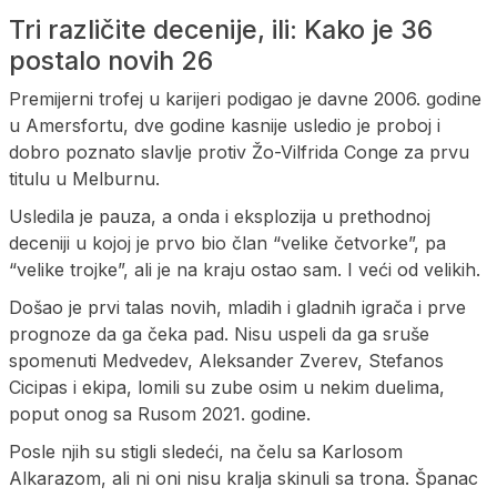
Tri različite decenije, ili: Kako je 36
postalo novih 26
Premijerni trofej u karijeri podigao je davne 2006. godine
u Amersfortu, dve godine kasnije usledio je proboj i
dobro poznato slavlje protiv Žo-Vilfrida Conge za prvu
titulu u Melburnu.
Usledila je pauza, a onda i eksplozija u prethodnoj
deceniji u kojoj je prvo bio član “velike četvorke”, pa
“velike trojke”, ali je na kraju ostao sam. I veći od velikih.
Došao je prvi talas novih, mladih i gladnih igrača i prve
prognoze da ga čeka pad. Nisu uspeli da ga sruše
spomenuti Medvedev, Aleksander Zverev, Stefanos
Cicipas i ekipa, lomili su zube osim u nekim duelima,
poput onog sa Rusom 2021. godine.
Posle njih su stigli sledeći, na čelu sa Karlosom
Alkarazom, ali ni oni nisu kralja skinuli sa trona. Španac