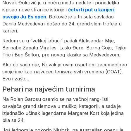
Novak Đoković je u noći između nedelje i ponedeljka
ispisao nove stranice istorije i
četvrti put u karijeri
osvojio Ju-Es open
. Đoković je u tri seta savladao
Danila Medvedeva i došao do 24. grend slem trofeja u
karijeri.
Redom su u “velikoj jabuci” padali Aleksandar Mije,
Bernabe Zapata Miraljes, Laslo Đere, Borna Gojo, Tejlor
Fric i Ben Šelton, pre novog klasika sa Medvedevom.
Ako do sada nije, Novak je ovim uspehom zacementirao
svoje ime kao najvećeg tenisera svih vremena (GOAT).
Evo i zašto…
Pehari na najvećim turnirima
Na Rolan Garosu osamio se na večnoj rang-listi
osvajača grend slemova u muškoj kategoriji, a sada je
izjednačio učinak legendarne Margaret Kort koja jedina
bila sa 24.
Još jednom je pokorio Njujork, na Australijan openu je