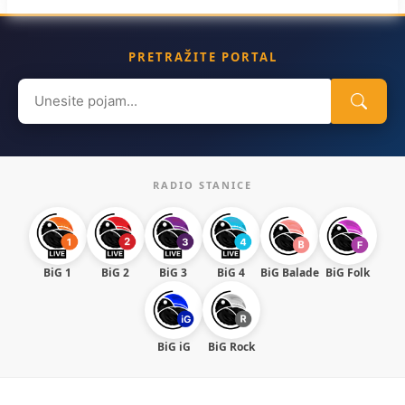
PRETRAŽITE PORTAL
Search
for:
RADIO STANICE
BiG 1
BiG 2
BiG 3
BiG 4
BiG Balade
BiG Folk
BiG iG
BiG Rock