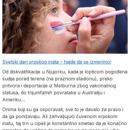
Svetski dan srpskog inata – hajde da se izmerimo!
Od diskvalifikacije u Njujorku, kada je lopticom pogođena
sudija pored terena (na praznom stadionu), preko
pritvora i deportacije iz Melburna zbog vakcinalnog
statusa, do trijumfalnih povrataka u Australiju i
Ameriku…
Onima koji su ga osporavali, sve to je davalo za pravo i
da ga ponižavaju. Ali zahvaljujući čuvenom srpskom
inatu, taj trn u cipeli je konstantno smetao da je konačno