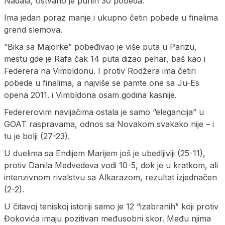
Nadala, ostvario je punih 30 pobeda.
Ima jedan poraz manje i ukupno četiri pobede u finalima
grend slemova.
“Bika sa Majorke” pobeđivao je više puta u Parizu,
mestu gde je Rafa čak 14 puta dizao pehar, baš kao i
Federera na Vimbldonu. I protiv Rodžera ima četiri
pobede u finalima, a najviše se pamte one sa Ju-Es
opena 2011. i Vimbldona osam godina kasnije.
Federerovim navijačima ostala je samo “elegancija” u
GOAT raspravama, odnos sa Novakom svakako nije – i
tu je bolji (27-23).
U duelima sa Endijem Marijem još je ubedljiviji (25-11),
protiv Danila Medvedeva vodi 10-5, dok je u kratkom, ali
intenzivnom rivalstvu sa Alkarazom, rezultat izjednačen
(2-2).
U čitavoj teniskoj istoriji samo je 12 “izabranih” koji protiv
Đokovića imaju pozitivan međusobni skor. Među njima