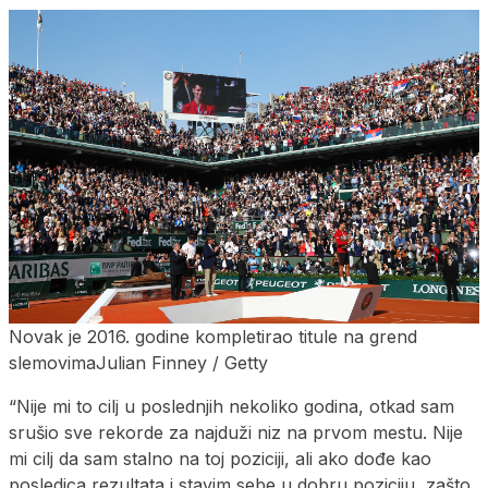
Novak je 2016. godine kompletirao titule na grend
slemovimaJulian Finney / Getty
“Nije mi to cilj u poslednjih nekoliko godina, otkad sam
srušio sve rekorde za najduži niz na prvom mestu. Nije
mi cilj da sam stalno na toj poziciji, ali ako dođe kao
posledica rezultata i stavim sebe u dobru poziciju, zašto