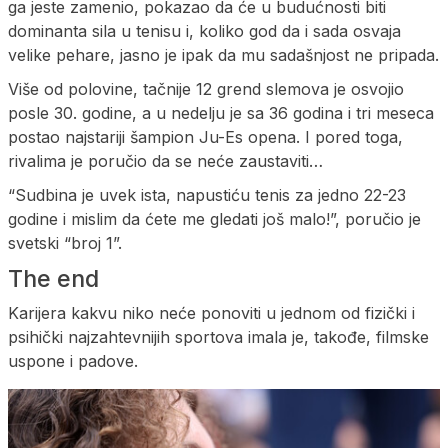
ga jeste zamenio, pokazao da će u budućnosti biti
dominanta sila u tenisu i, koliko god da i sada osvaja
velike pehare, jasno je ipak da mu sadašnjost ne pripada.
Više od polovine, tačnije 12 grend slemova je osvojio
posle 30. godine, a u nedelju je sa 36 godina i tri meseca
postao najstariji šampion Ju-Es opena. I pored toga,
rivalima je poručio da se neće zaustaviti…
“Sudbina je uvek ista, napustiću tenis za jedno 22-23
godine i mislim da ćete me gledati još malo!”, poručio je
svetski “broj 1”.
The end
Karijera kakvu niko neće ponoviti u jednom od fizički i
psihički najzahtevnijih sportova imala je, takođe, filmske
uspone i padove.