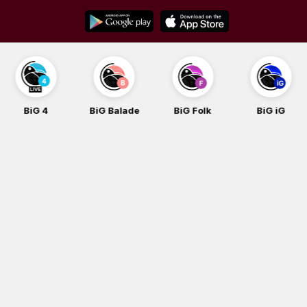
Skip
to
content
BiG Balade
BiG Folk
BiG iG
BiG Rock