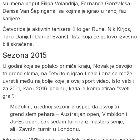
su imena poput Filipa Volandrija, Fernanda Gonzalesa i
Denisa Van Šepingena, sa kojima je igrao u ranoj fazi
karijere.
Četvorica je aktivnih tenisera (Holger Rune, Nik Kirjos,
Taro Danijel i Danijel Evans), lista koja će gotovo izvesno
biti skraćena.
Sezona 2015
U godini koja se polako primiče kraju, Novak je osvojio
tri grend slema, na četvrtom igrao finale i ona se može
uvrstiti među najbolje koje je ovaj sport video. Isto važi i
za 2011, kao i 2016. godinu, kada je kompletirao “sveti
gral”.
Međutim, u jednoj sezoni je uspeo da osvoji tri
grend slem pehara – Australijan open, Vimbldon i
Ju-Es open, čak sedam turnira iz masters serije,
ali i Završni turnir u Londonu.
Bilo je to u 2015. godini, statistički najboljoj sezoni jednog