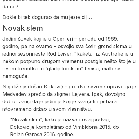
da ne?”
Dokle bi tek dogurao da mu jeste cilj…
Novak slem
Jedini čovek koji je u Open eri – periodu od 1969.
godine, pa na ovamo – osvojio sva četiri grend slema u
jednoj sezoni jeste Rod Lejver. “Raketa” iz Australije je u
nekom potpuno drugom vremenu postigla nešto što je u
ovom trenutku, u “gladijatorskom” tenisu, maltene
nemoguće.
Najbliže je došao Đoković – pre dve sezone upravo ga je
Medvedev sprečio da stigne i Lejvera. Ipak, dovoljno
dobro zvuči da je jedini je koji je sva četiri pehara
istovremeno držao u svom vlasništvu.
“Novak slem”, kako je nazvan ovaj podvig,
Đoković je kompletirao od Vimbldona 2015. do
Rolan Garosa 2016. godine.