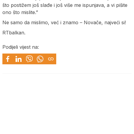
što postižem još slađe i još više me ispunjava, a vi pišite
ono što mislite.”
Ne samo da mislimo, već i znamo – Novače, najveći si!
RTbalkan.
Podijeli vijest na: