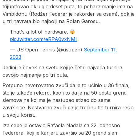
trijumfovao okruglo deset puta, tri pehara manje ima na
Vimbldonu (Rodžer Federer je rekorder sa osam), dok je
u tri navrata bio najbolji na Rolan Garosu.
That's a lot of hardware.
pic.twitter.com/eRPA0vxNMl
— US Open Tennis (@usopen)
September 11,
2023
Jedini je čovek na svetu koji je četiri najveća turnira
osvojio najmanje po tri puta.
Potpuno neverovatno zvuči da je to učinio u 36 finala,
što je takođe rekord, kao i to da je na 50 odsto grend
slemova na kojima je nastupao stizao do same
završnice. Nestvarno zvuči da je trećinu tih turnira rešio
u svoju korist.
Iza sebe je ostavio Rafaela Nadala sa 22, odnosno
Federera, koji je karijeru završio sa 20 grend slem