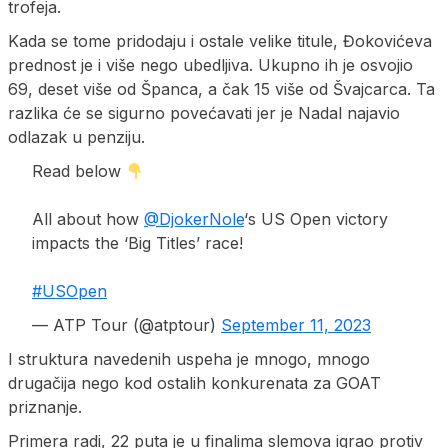
trofeja.
Kada se tome pridodaju i ostale velike titule, Đokovićeva
prednost je i više nego ubedljiva. Ukupno ih je osvojio
69, deset više od Španca, a čak 15 više od Švajcarca. Ta
razlika će se sigurno povećavati jer je Nadal najavio
odlazak u penziju.
Read below
All about how
@DjokerNole
‘s US Open victory
impacts the ‘Big Titles’ race!
#USOpen
— ATP Tour (@atptour)
September 11, 2023
I struktura navedenih uspeha je mnogo, mnogo
drugačija nego kod ostalih konkurenata za GOAT
priznanje.
Primera radi, 22 puta je u finalima slemova igrao protiv