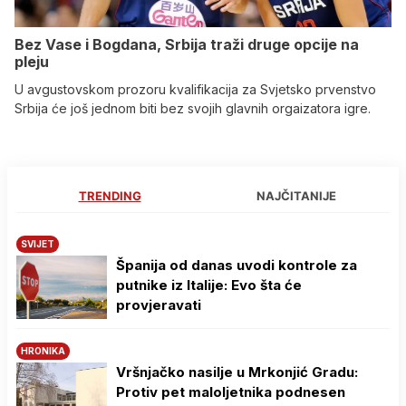
Bez Vase i Bogdana, Srbija traži druge opcije na
pleju
U avgustovskom prozoru kvalifikacija za Svjetsko prvenstvo
Srbija će još jednom biti bez svojih glavnih orgaizatora igre.
TRENDING
NAJČITANIJE
SVIJET
Španija od danas uvodi kontrole za
putnike iz Italije: Evo šta će
provjeravati
HRONIKA
Vršnjačko nasilje u Mrkonjić Gradu:
Protiv pet maloljetnika podnesen