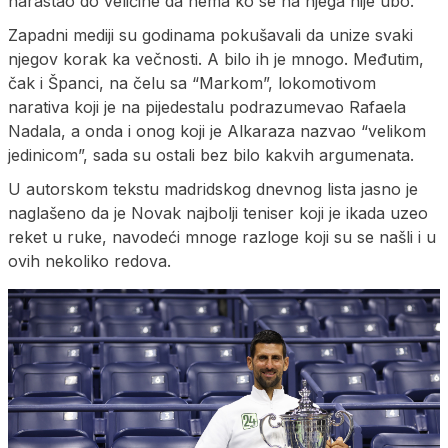
narastao do veličine da nema ko se na njega nije ubo.
Zapadni mediji su godinama pokušavali da unize svaki
njegov korak ka večnosti. A bilo ih je mnogo. Međutim,
čak i Španci, na čelu sa “Markom”, lokomotivom
narativa koji je na pijedestalu podrazumevao Rafaela
Nadala, a onda i onog koji je Alkaraza nazvao “velikom
jedinicom”, sada su ostali bez bilo kakvih argumenata.
U autorskom tekstu madridskog dnevnog lista jasno je
naglašeno da je Novak najbolji teniser koji je ikada uzeo
reket u ruke, navodeći mnoge razloge koji su se našli i u
ovih nekoliko redova.