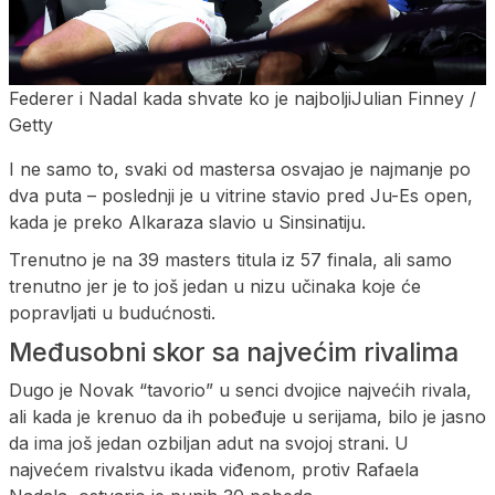
Federer i Nadal kada shvate ko je najboljiJulian Finney /
Getty
I ne samo to, svaki od mastersa osvajao je najmanje po
dva puta – poslednji je u vitrine stavio pred Ju-Es open,
kada je preko Alkaraza slavio u Sinsinatiju.
Trenutno je na 39 masters titula iz 57 finala, ali samo
trenutno jer je to još jedan u nizu učinaka koje će
popravljati u budućnosti.
Međusobni skor sa najvećim rivalima
Dugo je Novak “tavorio” u senci dvojice najvećih rivala,
ali kada je krenuo da ih pobeđuje u serijama, bilo je jasno
da ima još jedan ozbiljan adut na svojoj strani. U
najvećem rivalstvu ikada viđenom, protiv Rafaela