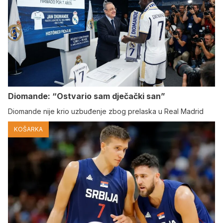
Diomande: “Ostvario sam dječački san”
Diomande nije krio uzbuđenje zbog prelaska u Real Madrid
KOŠARKA