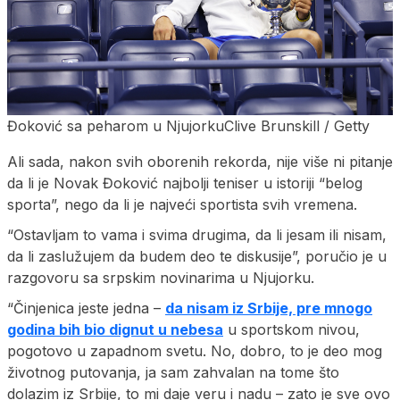
Đoković sa peharom u NjujorkuClive Brunskill / Getty
Ali sada, nakon svih oborenih rekorda, nije više ni pitanje
da li je Novak Đoković najbolji teniser u istoriji “belog
sporta”, nego da li je najveći sportista svih vremena.
“Ostavljam to vama i svima drugima, da li jesam ili nisam,
da li zaslužujem da budem deo te diskusije”, poručio je u
razgovoru sa srpskim novinarima u Njujorku.
“Činjenica jeste jedna –
da nisam iz Srbije, pre mnogo
godina bih bio dignut u nebesa
u sportskom nivou,
pogotovo u zapadnom svetu. No, dobro, to je deo mog
životnog putovanja, ja sam zahvalan na tome što
dolazim iz Srbije, to mi daje veru i nadu – zato je sve ovo