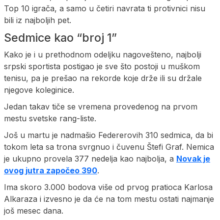
Top 10 igrača, a samo u četiri navrata ti protivnici nisu
bili iz najboljih pet.
Sedmice kao “broj 1”
Kako je i u prethodnom odeljku nagovešteno, najbolji
srpski sportista postigao je sve što postoji u muškom
tenisu, pa je prešao na rekorde koje drže ili su držale
njegove koleginice.
Jedan takav tiče se vremena provedenog na prvom
mestu svetske rang-liste.
Još u martu je nadmašio Federerovih 310 sedmica, da bi
tokom leta sa trona svrgnuo i čuvenu Štefi Graf. Nemica
je ukupno provela 377 nedelja kao najbolja, a
Novak je
ovog jutra započeo 390
.
Ima skoro 3.000 bodova više od prvog pratioca Karlosa
Alkaraza i izvesno je da će na tom mestu ostati najmanje
još mesec dana.