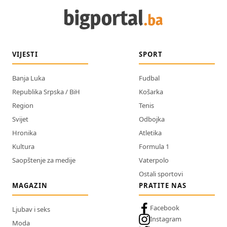
VIJESTI
SPORT
Banja Luka
Fudbal
Republika Srpska / BiH
Košarka
Region
Tenis
Svijet
Odbojka
Hronika
Atletika
Kultura
Formula 1
Saopštenje za medije
Vaterpolo
Ostali sportovi
MAGAZIN
PRATITE NAS
Facebook
Ljubav i seks
Instagram
Moda