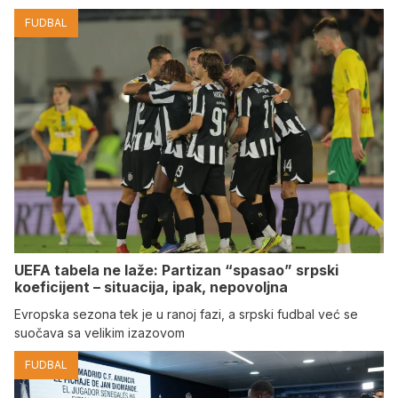
FUDBAL
UEFA tabela ne laže: Partizan “spasao” srpski
koeficijent – situacija, ipak, nepovoljna
Evropska sezona tek je u ranoj fazi, a srpski fudbal već se
suočava sa velikim izazovom
FUDBAL