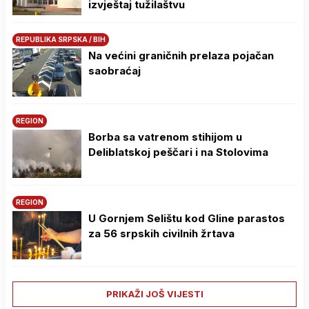
izvještaj tužilaštvu
REPUBLIKA SRPSKA / BIH
Na većini graničnih prelaza pojačan
saobraćaj
REGION
Borba sa vatrenom stihijom u
Deliblatskoj peščari i na Stolovima
REGION
U Gornjem Selištu kod Gline parastos
za 56 srpskih civilnih žrtava
PRIKAŽI JOŠ VIJESTI