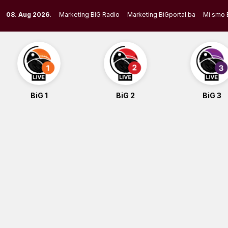
Skip
08. Aug 2026.
Marketing BIG Radio
Marketing BiGportal.ba
Mi smo 
to
content
BiG 1
BiG 2
BiG 3