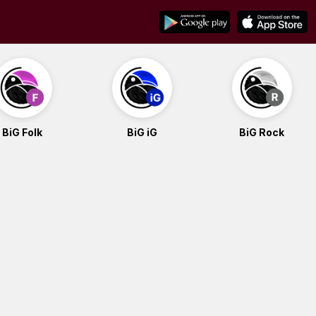
BiG Folk
BiG iG
BiG Rock