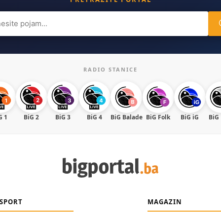
ch
RADIO STANICE
G 1
BiG 2
BiG 3
BiG 4
BiG Balade
BiG Folk
BiG iG
BiG
SPORT
MAGAZIN