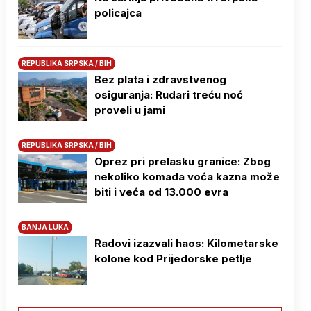
policajca
REPUBLIKA SRPSKA / BIH
Bez plata i zdravstvenog
osiguranja: Rudari treću noć
proveli u jami
REPUBLIKA SRPSKA / BIH
Oprez pri prelasku granice: Zbog
nekoliko komada voća kazna može
biti i veća od 13.000 evra
BANJA LUKA
Radovi izazvali haos: Kilometarske
kolone kod Prijedorske petlje