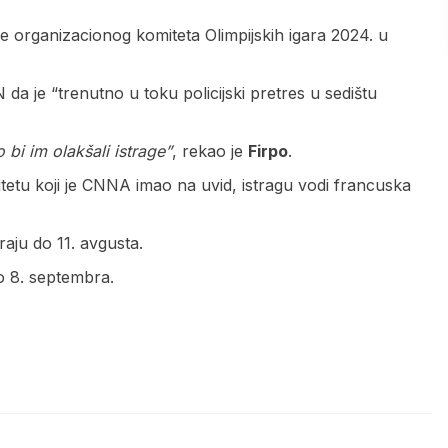
ije organizacionog komiteta Olimpijskih igara 2024. u
a je “trenutno u toku policijski pretres u sedištu
 bi im olakšali istrage”
, rekao je
Firpo
.
tetu koji je CNNA imao na uvid, istragu vodi francuska
raju do 11. avgusta.
do 8. septembra.