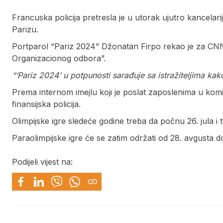
Francuska policija pretresla je u utorak ujutro kancelar
Parizu.
Portparol “Pariz 2024” Džonatan Firpo rekao je za CNN d
Organizacionog odbora”.
“‘Pariz 2024’ u potpunosti sarađuje sa istražiteljima kako
Prema internom imejlu koji je poslat zaposlenima u komi
finansijska policija.
Olimpijske igre sledeće godine treba da počnu 26. jula i t
Paraolimpijske igre će se zatim održati od 28. avgusta 
Podijeli vijest na: