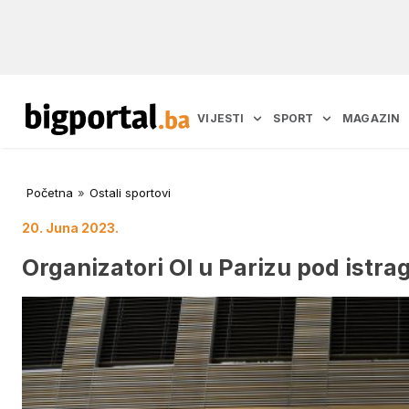
VIJESTI
SPORT
MAGAZIN
Početna
»
Ostali sportovi
20. Juna 2023.
Organizatori OI u Parizu pod istrag