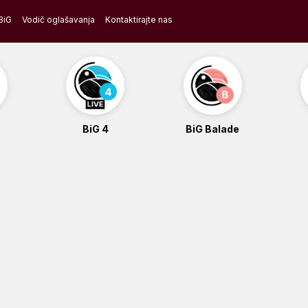
BiG
Vodič oglašavanja
Kontaktirajte nas
BiG 4
BiG Balade