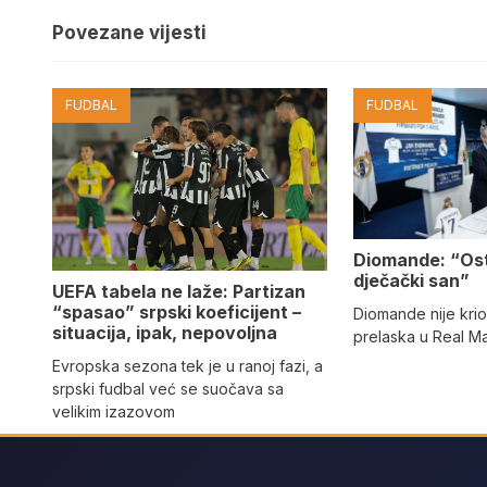
Povezane vijesti
FUDBAL
FUDBAL
Diomande: “Os
dječački san”
UEFA tabela ne laže: Partizan
“spasao” srpski koeficijent –
Diomande nije kri
situacija, ipak, nepovoljna
prelaska u Real M
Evropska sezona tek je u ranoj fazi, a
srpski fudbal već se suočava sa
velikim izazovom