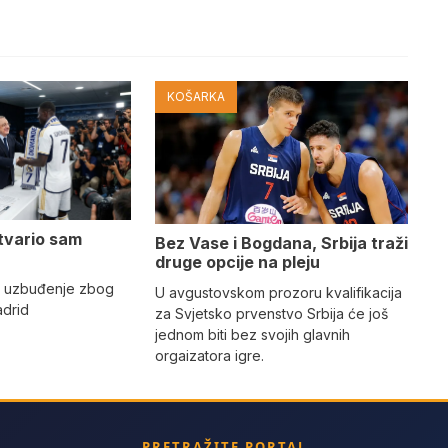
KOŠARKA
tvario sam
Bez Vase i Bogdana, Srbija traži
druge opcije na pleju
o uzbuđenje zbog
U avgustovskom prozoru kvalifikacija
adrid
za Svjetsko prvenstvo Srbija će još
jednom biti bez svojih glavnih
orgaizatora igre.
PRETRAŽITE PORTAL