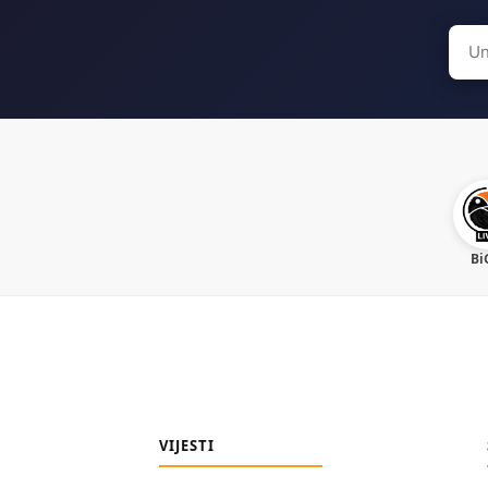
Sear
for:
Bi
VIJESTI