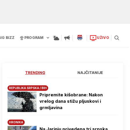
BIG BIZZ
PROGRAM
UŽIVO
TRENDING
NAJČITANIJE
REPUBLIKA SRPSKA / BIH
Pripremite kišobrane: Nakon
vrelog dana stižu pljuskovi i
grmljavina
HRONIKA
Na Јarinju privedena tri srpska