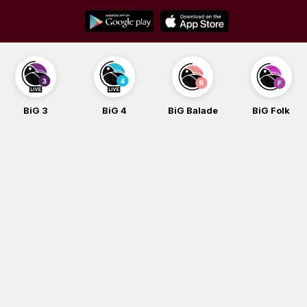
Skip
to
content
BiG 3
BiG 4
BiG Balade
BiG Folk