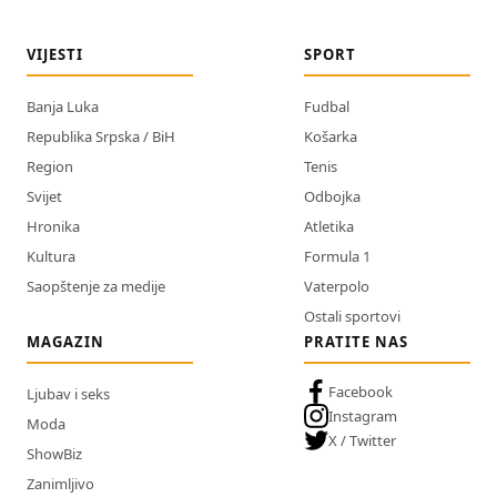
VIJESTI
SPORT
Banja Luka
Fudbal
Republika Srpska / BiH
Košarka
Region
Tenis
Svijet
Odbojka
Hronika
Atletika
Kultura
Formula 1
Saopštenje za medije
Vaterpolo
Ostali sportovi
MAGAZIN
PRATITE NAS
Facebook
Ljubav i seks
Instagram
Moda
X / Twitter
ShowBiz
Zanimljivo