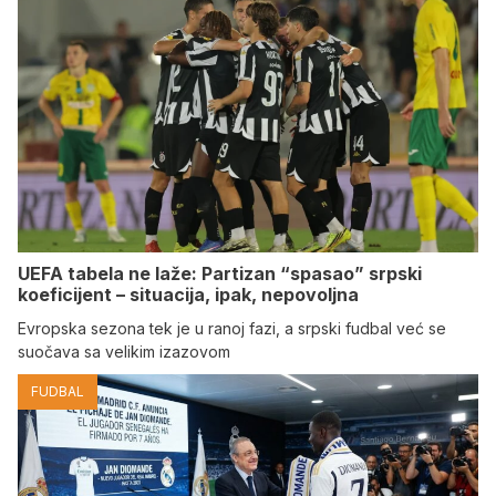
UEFA tabela ne laže: Partizan “spasao” srpski
koeficijent – situacija, ipak, nepovoljna
Evropska sezona tek je u ranoj fazi, a srpski fudbal već se
suočava sa velikim izazovom
FUDBAL