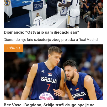
Diomande: “Ostvario sam dječački san”
Diomande nije krio uzbuđenje zbog prelaska u Real Madrid
KOŠARKA
Bez Vase i Bogdana, Srbija traži druge opcije na