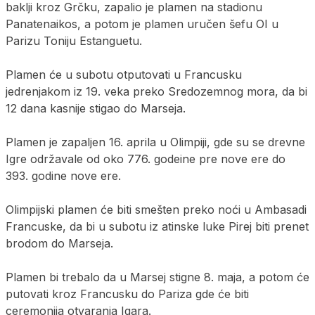
baklji kroz Grčku, zapalio je plamen na stadionu
Panatenaikos, a potom je plamen uručen šefu OI u
Parizu Toniju Estanguetu.
Plamen će u subotu otputovati u Francusku
jedrenjakom iz 19. veka preko Sredozemnog mora, da bi
12 dana kasnije stigao do Marseja.
Plamen je zapaljen 16. aprila u Olimpiji, gde su se drevne
Igre održavale od oko 776. godeine pre nove ere do
393. godine nove ere.
Olimpijski plamen će biti smešten preko noći u Ambasadi
Francuske, da bi u subotu iz atinske luke Pirej biti prenet
brodom do Marseja.
Plamen bi trebalo da u Marsej stigne 8. maja, a potom će
putovati kroz Francusku do Pariza gde će biti
ceremonija otvaranja Igara.