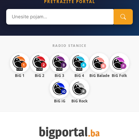
PRETRAŽITE PORTAL
Search
for:
RADIO STANICE
BiG 1
BiG 2
BiG 3
BiG 4
BiG Balade
BiG Folk
BiG iG
BiG Rock