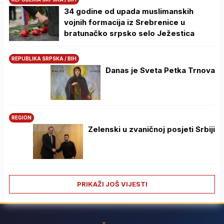
34 godine od upada muslimanskih
vojnih formacija iz Srebrenice u
bratunačko srpsko selo Јežestica
REPUBLIKA SRPSKA / BIH
Danas je Sveta Petka Trnova
REGION
Zelenski u zvaničnoj posjeti Srbiji
PRIKAŽI JOŠ VIJESTI