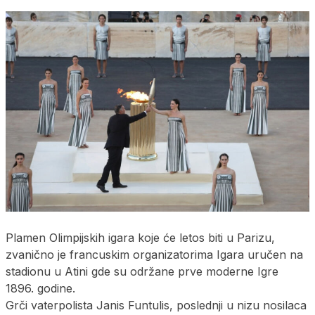
Plamen Olimpijskih igara koje će letos biti u Parizu,
zvanično je francuskim organizatorima Igara uručen na
stadionu u Atini gde su održane prve moderne Igre
1896. godine.
Grči vaterpolista Janis Funtulis, poslednji u nizu nosilaca