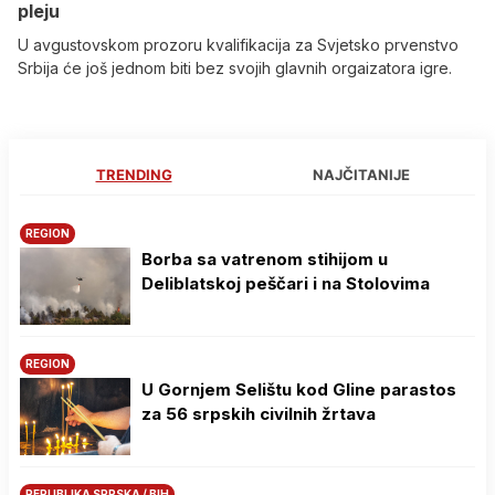
pleju
U avgustovskom prozoru kvalifikacija za Svjetsko prvenstvo
Srbija će još jednom biti bez svojih glavnih orgaizatora igre.
TRENDING
NAJČITANIJE
REGION
Borba sa vatrenom stihijom u
Deliblatskoj peščari i na Stolovima
REGION
U Gornjem Selištu kod Gline parastos
za 56 srpskih civilnih žrtava
REPUBLIKA SRPSKA / BIH