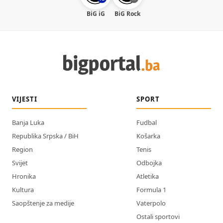
BiG iG
BiG Rock
VIJESTI
SPORT
Banja Luka
Fudbal
Republika Srpska / BiH
Košarka
Region
Tenis
Svijet
Odbojka
Hronika
Atletika
Kultura
Formula 1
Saopštenje za medije
Vaterpolo
Ostali sportovi