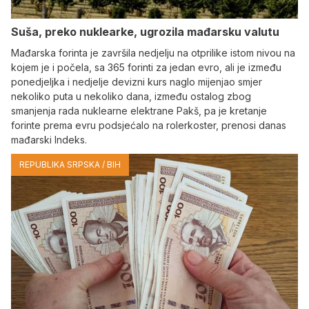
Suša, preko nuklearke, ugrozila mađarsku valutu
Mađarska forinta je završila nedjelju na otprilike istom nivou na
kojem je i počela, sa 365 forinti za jedan evro, ali je između
ponedjeljka i nedjelje devizni kurs naglo mijenjao smjer
nekoliko puta u nekoliko dana, između ostalog zbog
smanjenja rada nuklearne elektrane Pakš, pa je kretanje
forinte prema evru podsjećalo na rolerkoster, prenosi danas
mađarski Indeks.
REPUBLIKA SRPSKA / BIH