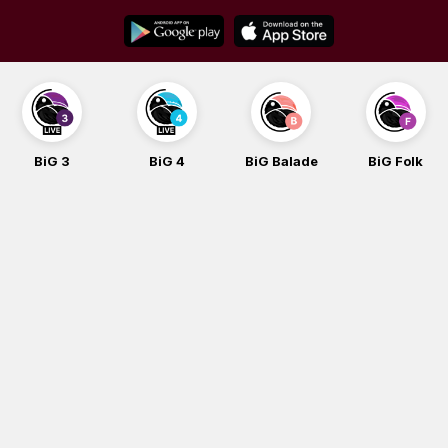
Skip
to
content
BiG 4
BiG Balade
BiG Folk
BiG iG