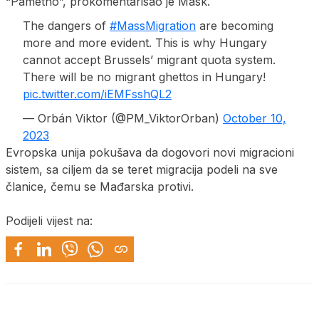
“Pametno”, prokomentarisao je Mask.
The dangers of
#MassMigration
are becoming
more and more evident. This is why Hungary
cannot accept Brussels’ migrant quota system.
There will be no migrant ghettos in Hungary!
pic.twitter.com/iEMFsshQL2
— Orbán Viktor (@PM_ViktorOrban)
October 10,
2023
Evropska unija pokušava da dogovori novi migracioni
sistem, sa ciljem da se teret migracija podeli na sve
članice, čemu se Mađarska protivi.
Podijeli vijest na: