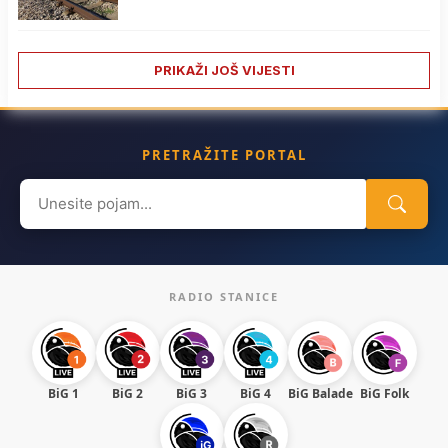
PRIKAŽI JOŠ VIJESTI
PRETRAŽITE PORTAL
Search
for:
RADIO STANICE
BiG 1
BiG 2
BiG 3
BiG 4
BiG Balade
BiG Folk