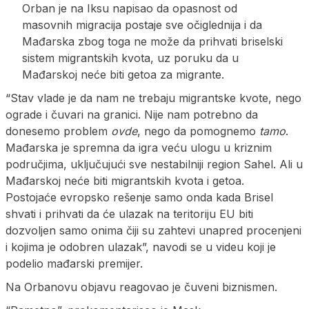
Orban je na Iksu napisao da opasnost od
masovnih migracija postaje sve očiglednija i da
Mađarska zbog toga ne može da prihvati briselski
sistem migrantskih kvota, uz poruku da u
Mađarskoj neće biti getoa za migrante.
“Stav vlade je da nam ne trebaju migrantske kvote, nego
ograde i čuvari na granici. Nije nam potrebno da
donesemo problem
ovde
, nego da pomognemo
tamo
.
Mađarska je spremna da igra veću ulogu u kriznim
područjima, uključujući sve nestabilniji region Sahel. Ali u
Mađarskoj neće biti migrantskih kvota i getoa.
Postojaće evropsko rešenje samo onda kada Brisel
shvati i prihvati da će ulazak na teritoriju EU biti
dozvoljen samo onima čiji su zahtevi unapred procenjeni
i kojima je odobren ulazak”, navodi se u videu koji je
podelio mađarski premijer.
Na Orbanovu objavu reagovao je čuveni biznismen.