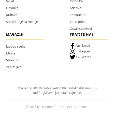
Svijet
Odbojka
Hronika
Atletika
Kultura
Formula 1
Saopštenje za medije
Vaterpolo
Ostali sportovi
MAGAZIN
PRATITE NAS
Facebook
Ljubav i seks
Instagram
Moda
X / Twitter
ShowBiz
Zanimljivo
Marketing BIG Radio
Marketing BIGportal.ba
Mi smo BIG
Vodič oglašavanja
Kontaktirajte nas
© 2026 Jelena Tomić — Sva prava zadržana.