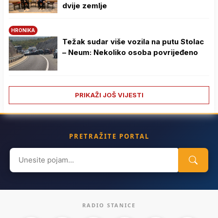
dvije zemlje
HRONIKA
Težak sudar više vozila na putu Stolac
– Neum: Nekoliko osoba povrijeđeno
PRIKAŽI JOŠ VIJESTI
PRETRAŽITE PORTAL
Search
for:
RADIO STANICE