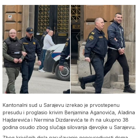
Kantonalni sud u Sarajevu izrekao je prvostepenu
presudu i proglasio krivim Benjamina Aganovića, Aladina
Hajdarevića i Nermina Dizdarevića te ih na ukupno 38
godina osudio zbog slučaja silovanja djevojke u Sarajevu.
Zbog krivičnih djela narušavanje nepovredivosti doma,