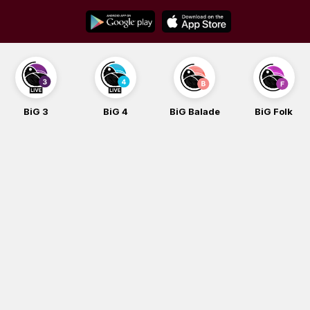
Skip
to
content
BiG 3
BiG 4
BiG Balade
BiG Folk