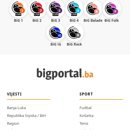
BiG 1
BiG 2
BiG 3
BiG 4
BiG Balade
BiG Folk
BiG iG
BiG Rock
VIJESTI
SPORT
Banja Luka
Fudbal
Republika Srpska / BiH
Košarka
Region
Tenis