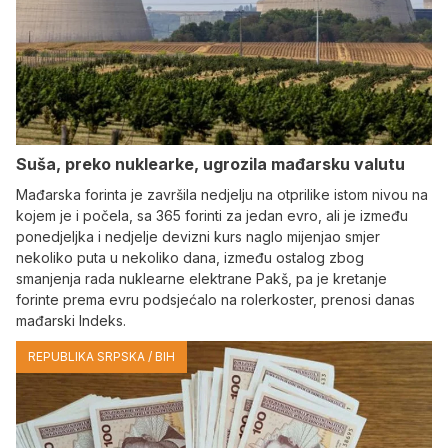
Suša, preko nuklearke, ugrozila mađarsku valutu
Mađarska forinta je završila nedjelju na otprilike istom nivou na
kojem je i počela, sa 365 forinti za jedan evro, ali je između
ponedjeljka i nedjelje devizni kurs naglo mijenjao smjer
nekoliko puta u nekoliko dana, između ostalog zbog
smanjenja rada nuklearne elektrane Pakš, pa je kretanje
forinte prema evru podsjećalo na rolerkoster, prenosi danas
mađarski Indeks.
REPUBLIKA SRPSKA / BIH