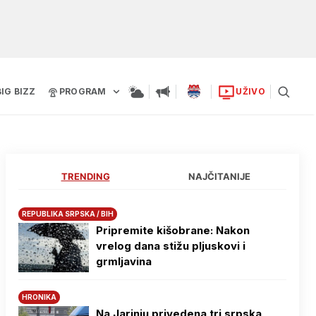
BIG BIZZ
PROGRAM
UŽIVO
TRENDING
NAJČITANIJE
REPUBLIKA SRPSKA / BIH
Pripremite kišobrane: Nakon
vrelog dana stižu pljuskovi i
grmljavina
HRONIKA
Na Јarinju privedena tri srpska