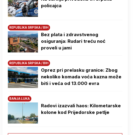
policajca
REPUBLIKA SRPSKA / BIH
Bez plata i zdravstvenog
osiguranja: Rudari treću noć
proveli u jami
REPUBLIKA SRPSKA / BIH
Oprez pri prelasku granice: Zbog
nekoliko komada voća kazna može
biti i veća od 13.000 evra
BANJA LUKA
Radovi izazvali haos: Kilometarske
kolone kod Prijedorske petlje