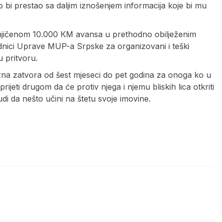
o bi prestao sa daljim iznošenjem informacija koje bi mu
mnjičenom 10.000 КM avansa u prethodno obilježenim
ici Uprave MUP-a Srpske za organizovani i teški
u pritvoru.
na zatvora od šest mjeseci do pet godina za onoga ko u
ijeti drugom da će protiv njega i njemu bliskih lica otkriti
nudi da nešto učini na štetu svoje imovine.