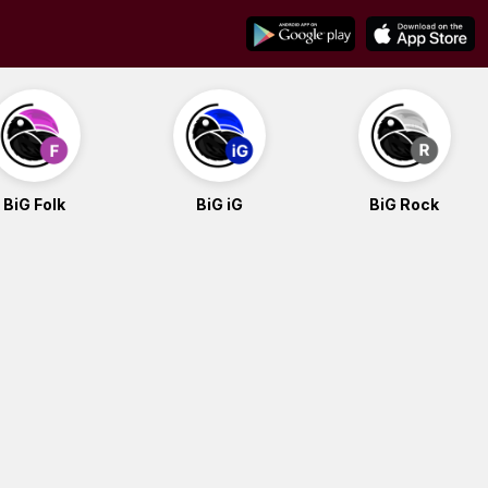
BiG Folk
BiG iG
BiG Rock