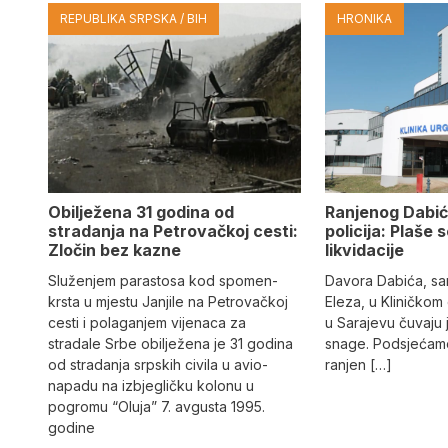
REPUBLIKA SRPSKA / BIH
HRONIKA
Obilježena 31 godina od
Ranjenog Dabić
stradanja na Petrovačkoj cesti:
policija: Plaše 
Zločin bez kazne
likvidacije
Služenjem parastosa kod spomen-
Davora Dabića, sa
krsta u mjestu Janjile na Petrovačkoj
Eleza, u Kliničkom
cesti i polaganjem vijenaca za
u Sarajevu čuvaju 
stradale Srbe obilježena je 31 godina
snage. Podsjećamo
od stradanja srpskih civila u avio-
ranjen […]
napadu na izbjegličku kolonu u
pogromu “Oluja” 7. avgusta 1995.
godine