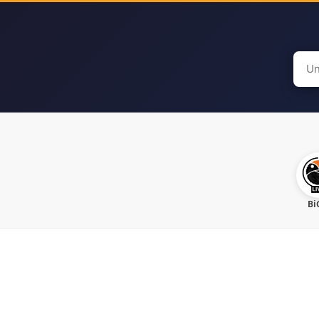
Sear
for:
Bi