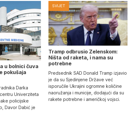
SVIJET
Tramp odbrusio Zelenskom:
Ništa od raketa, i nama su
potrebne
a u bolnici čuva
se pokušaja
Predsednik SAD Donald Tramp izjavio
je da su Sjedinjene Države već
isporučile Ukrajini ogromne količine
radnika Darka
naoružanja i municije, dodajući da su
 centru Univerziteta
rakete potrebne i američkoj vojsci.
jake policijske
, Davor Dabić je