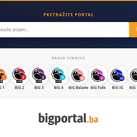
PRETRAŽITE PORTAL
ch
RADIO STANICE
G 1
BiG 2
BiG 3
BiG 4
BiG Balade
BiG Folk
BiG iG
BiG