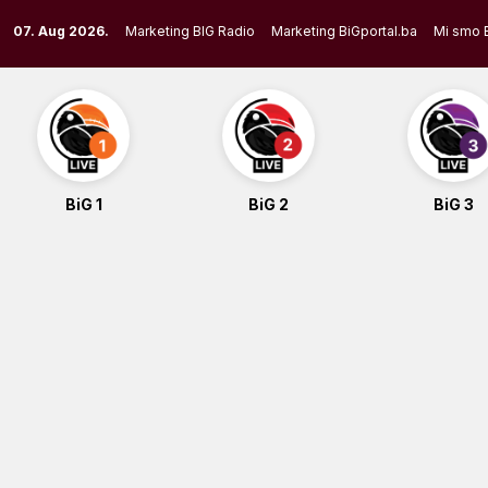
Skip
07. Aug 2026.
Marketing BIG Radio
Marketing BiGportal.ba
Mi smo 
to
content
BiG 1
BiG 2
BiG 3