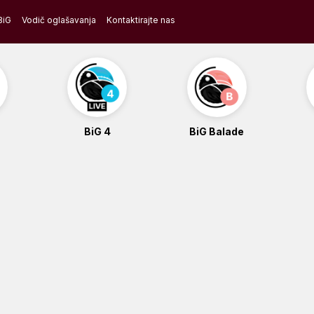
BiG
Vodič oglašavanja
Kontaktirajte nas
BiG 4
BiG Balade