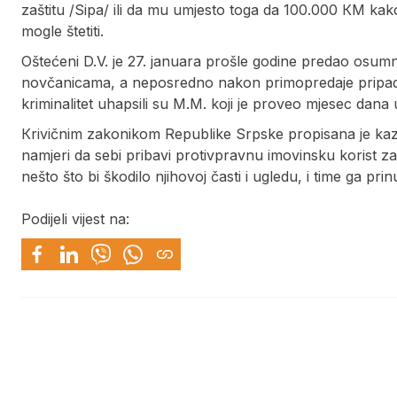
zaštitu /Sipa/ ili da mu umjesto toga da 100.000 КM kak
mogle štetiti.
Oštećeni D.V. je 27. januara prošle godine predao osu
novčanicama, a neposredno nakon primopredaje pripadn
kriminalitet uhapsili su M.M. koji je proveo mjesec dana 
Кrivičnim zakonikom Republike Srpske propisana je kaz
namjeri da sebi pribavi protivpravnu imovinsku korist zapr
nešto što bi škodilo njihovoj časti i ugledu, i time ga pri
Podijeli vijest na: