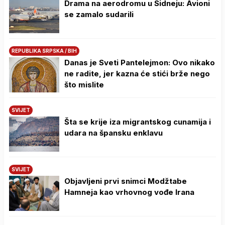
Drama na aerodromu u Sidneju: Avioni
se zamalo sudarili
REPUBLIKA SRPSKA / BIH
Danas je Sveti Pantelejmon: Ovo nikako
ne radite, jer kazna će stići brže nego
što mislite
SVIJET
Šta se krije iza migrantskog cunamija i
udara na špansku enklavu
SVIJET
Objavljeni prvi snimci Modžtabe
Hamneja kao vrhovnog vođe Irana