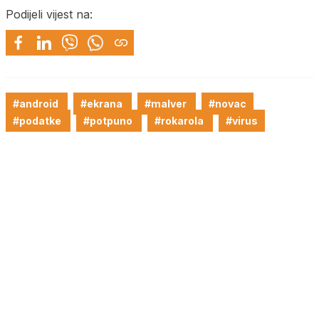
Podijeli vijest na:
#android
#ekrana
#malver
#novac
#podatke
#potpuno
#rokarola
#virus