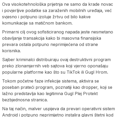
Ova visokotehnološka prijetnja ne samo da krade novac
i povjerljive podatke sa zaraženih mobilnih uređaja, već
svjesno i potpuno izoluje žrtvu od bilo kakve
komunikacije sa matičnom bankom.
Primarni cilj ovog sofisticiranog napada jeste nesmetano
obavljanje transakcija kako bi masovna finansijska
prevara ostala potpuno neprimijećena od strane
korisnika.
Sajber kriminalci distribuiraju ovaj destruktivni program
preko zlonamjernih veb sajtova koji vjerno oponašaju
popularne platforme kao što su TikTok ili Gugl Hrom.
Tokom početne faze infekcije sistema, aktivira se
poseban prateći program, poznatiji kao dropper, koji se
lažno predstavlja kao legitimna Gugl Plej Protekt
bezbjednosna stranica.
Na taj način, malver uspijeva da prevari operativni sistem
Android i potpuno neprimijetno instalira glavni štetni kod