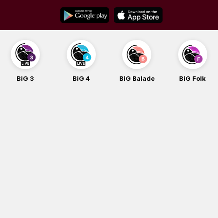
Skip
to
content
BiG 3
BiG 4
BiG Balade
BiG Folk