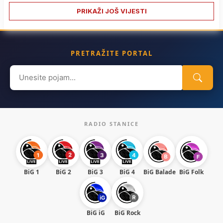
PRIKAŽI JOŠ VIJESTI
PRETRAŽITE PORTAL
Search
for:
RADIO STANICE
BiG 1
BiG 2
BiG 3
BiG 4
BiG Balade
BiG Folk
BiG iG
BiG Rock