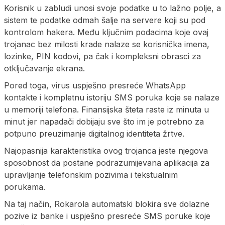
Korisnik u zabludi unosi svoje podatke u to lažno polje, a
sistem te podatke odmah šalje na servere koji su pod
kontrolom hakera. Među ključnim podacima koje ovaj
trojanac bez milosti krade nalaze se korisnička imena,
lozinke, PIN kodovi, pa čak i kompleksni obrasci za
otključavanje ekrana.
Pored toga, virus uspješno presreće WhatsApp
kontakte i kompletnu istoriju SMS poruka koje se nalaze
u memoriji telefona. Finansijska šteta raste iz minuta u
minut jer napadači dobijaju sve što im je potrebno za
potpuno preuzimanje digitalnog identiteta žrtve.
Najopasnija karakteristika ovog trojanca jeste njegova
sposobnost da postane podrazumijevana aplikacija za
upravljanje telefonskim pozivima i tekstualnim
porukama.
Na taj način, Rokarola automatski blokira sve dolazne
pozive iz banke i uspješno presreće SMS poruke koje