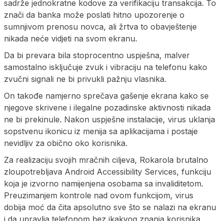
sadrže jednokratne kodove za verifikaciju transakcija. To
znači da banka može poslati hitno upozorenje o
sumnjivom prenosu novca, ali žrtva to obavještenje
nikada neće vidjeti na svom ekranu.
Da bi prevara bila stoprocentno uspješna, malver
samostalno isključuje zvuk i vibraciju na telefonu kako
zvučni signali ne bi privukli pažnju vlasnika.
On takođe namjerno sprečava gašenje ekrana kako se
njegove skrivene i ilegalne pozadinske aktivnosti nikada
ne bi prekinule. Nakon uspješne instalacije, virus uklanja
sopstvenu ikonicu iz menija sa aplikacijama i postaje
nevidljiv za obično oko korisnika.
Za realizaciju svojih mračnih ciljeva, Rokarola brutalno
zloupotrebljava Android Accessibility Services, funkciju
koja je izvorno namijenjena osobama sa invaliditetom.
Preuzimanjem kontrole nad ovom funkcijom, virus
dobija moć da čita apsolutno sve što se nalazi na ekranu
i da upravlja telefonom bez ikakvog znanja korisnika.