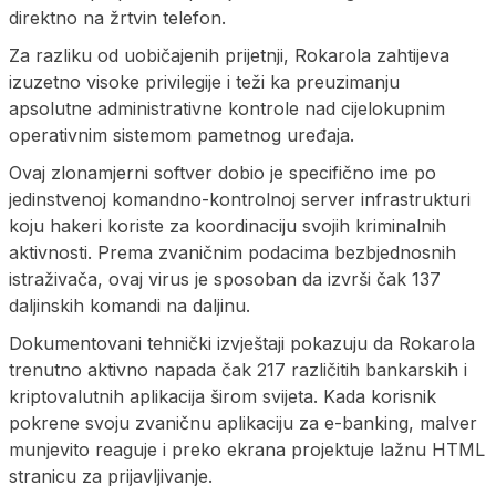
direktno na žrtvin telefon.
Za razliku od uobičajenih prijetnji, Rokarola zahtijeva
izuzetno visoke privilegije i teži ka preuzimanju
apsolutne administrativne kontrole nad cijelokupnim
operativnim sistemom pametnog uređaja.
Ovaj zlonamjerni softver dobio je specifično ime po
jedinstvenoj komandno-kontrolnoj server infrastrukturi
koju hakeri koriste za koordinaciju svojih kriminalnih
aktivnosti. Prema zvaničnim podacima bezbjednosnih
istraživača, ovaj virus je sposoban da izvrši čak 137
daljinskih komandi na daljinu.
Dokumentovani tehnički izvještaji pokazuju da Rokarola
trenutno aktivno napada čak 217 različitih bankarskih i
kriptovalutnih aplikacija širom svijeta. Kada korisnik
pokrene svoju zvaničnu aplikaciju za e-banking, malver
munjevito reaguje i preko ekrana projektuje lažnu HTML
stranicu za prijavljivanje.