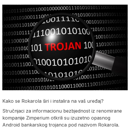
Kako se Rokarola širi i instalira na vaš uređaj?
Stručnjaci za informacionu bezbjednost iz renomirane
kompanije Zimperium otkrili su izuzetno opasnog
Android bankarskog trojanca pod nazivom Rokarola.