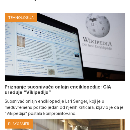
TEHNOLOGIJA
Priznanje suosnivača onlajn enciklopedije: CIA
uređuje “Vikipediju”
Suosnivač onlajn enciklopedije Lari Senger, koji je u
međuvremenu postao jedan od njenih kritičara, izjavio je da je
“Vikipedija” postala kompromitovano…
PLAYGAMER