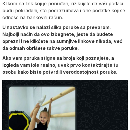
Klikom na link koji je ponuđen, rizikujete da vaši podaci
budu pokradeni, što podrazumeva i one podatke koji se
odnose na bankovni račun.
U nastavku se nalazi slika poruke sa prevarom.
Najbolji način da ovo izbegnete, jeste da budete
oprezni i ne klikćete na sumnjive linkove nikada, već
da odmah obrišete takve poruke.
Ako vam poruka stigne sa broja koji poznajete, a
izgleda vam iole realno, uvek prvo kontaktirajte tu
osobu kako biste potvrdili verodostojnost poruke.