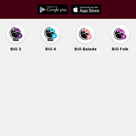
Skip
to
content
BiG 4
BiG Balade
BiG Folk
BiG iG