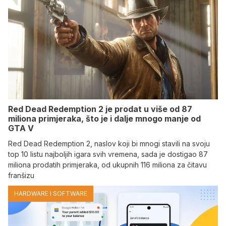
Red Dead Redemption 2 je prodat u više od 87
miliona primjeraka, što je i dalje mnogo manje od
GTA V
Red Dead Redemption 2, naslov koji bi mnogi stavili na svoju
top 10 listu najboljih igara svih vremena, sada je dostigao 87
miliona prodatih primjeraka, od ukupnih 116 miliona za čitavu
franšizu
HARDWARE I SOFTWARE