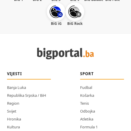
BiG iG
BiG Rock
VIJESTI
SPORT
Banja Luka
Fudbal
Republika Srpska / BiH
Košarka
Region
Tenis
Svijet
Odbojka
Hronika
Atletika
Kultura
Formula 1