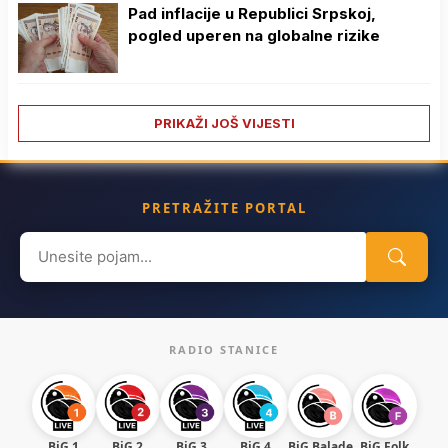
Pad inflacije u Republici Srpskoj,
pogled uperen na globalne rizike
PRIKAŽI JOŠ VIJESTI
PRETRAŽITE PORTAL
Search
for:
RADIO STANICE
BiG 1
BiG 2
BiG 3
BiG 4
BiG Balade
BiG Folk