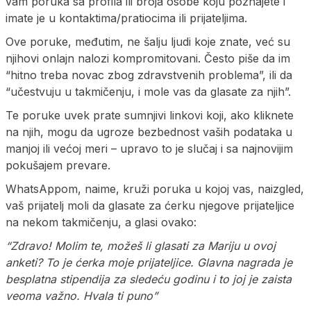
vam poruka sa profila ili broja osobe koju poznajete i
imate je u kontaktima/pratiocima ili prijateljima.
Ove poruke, međutim, ne šalju ljudi koje znate, već su
njihovi onlajn nalozi kompromitovani. Često piše da im
“hitno treba novac zbog zdravstvenih problema”, ili da
“učestvuju u takmičenju, i mole vas da glasate za njih”.
Te poruke uvek prate sumnjivi linkovi koji, ako kliknete
na njih, mogu da ugroze bezbednost vaših podataka u
manjoj ili većoj meri – upravo to je slučaj i sa najnovijim
pokušajem prevare.
WhatsAppom, naime, kruži poruka u kojoj vas, naizgled,
vaš prijatelj moli da glasate za ćerku njegove prijateljice
na nekom takmičenju, a glasi ovako:
“Zdravo! Molim te, možeš li glasati za Mariju u ovoj
anketi? To je ćerka moje prijateljice. Glavna nagrada je
besplatna stipendija za sledeću godinu i to joj je zaista
veoma važno. Hvala ti puno”