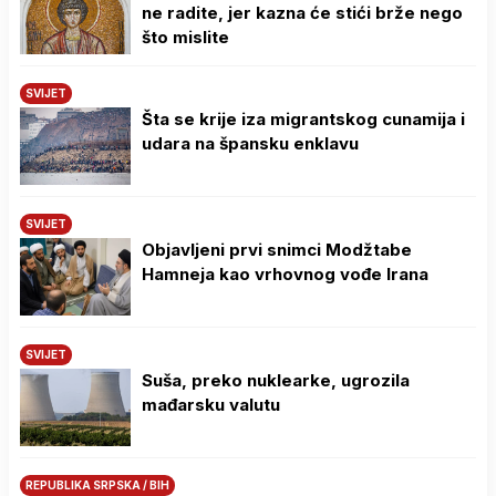
ne radite, jer kazna će stići brže nego
što mislite
SVIJET
Šta se krije iza migrantskog cunamija i
udara na špansku enklavu
SVIJET
Objavljeni prvi snimci Modžtabe
Hamneja kao vrhovnog vođe Irana
SVIJET
Suša, preko nuklearke, ugrozila
mađarsku valutu
REPUBLIKA SRPSKA / BIH