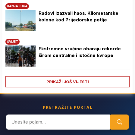
BANJA LUKA
Radovi izazvali haos: Kilometarske
kolone kod Prijedorske petlje
SVIJET
Ekstremne vrućine obaraju rekorde
širom centralne i istočne Evrope
PRIKAŽI JOŠ VIJESTI
PRETRAŽITE PORTAL
Search
for: