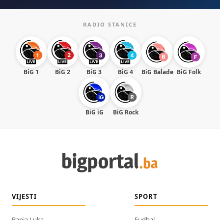
RADIO STANICE
BiG 1
BiG 2
BiG 3
BiG 4
BiG Balade
BiG Folk
BiG iG
BiG Rock
VIJESTI
SPORT
Banja Luka
Fudbal