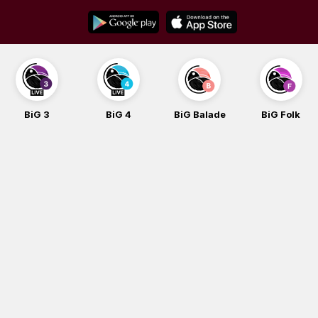
Skip
to
content
BiG 3
BiG 4
BiG Balade
BiG Folk