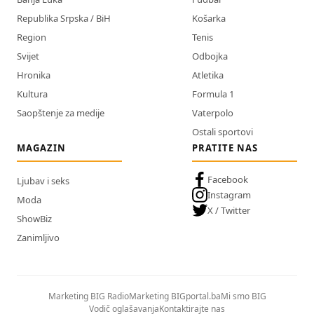
Republika Srpska / BiH
Košarka
Region
Tenis
Svijet
Odbojka
Hronika
Atletika
Kultura
Formula 1
Saopštenje za medije
Vaterpolo
Ostali sportovi
MAGAZIN
PRATITE NAS
Facebook
Ljubav i seks
Instagram
Moda
X / Twitter
ShowBiz
Zanimljivo
Marketing BIG Radio
Marketing BIGportal.ba
Mi smo BIG
Vodič oglašavanja
Kontaktirajte nas