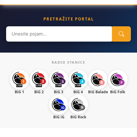
PRETRAŽITE PORTAL
Search
for:
RADIO STANICE
BiG 1
BiG 2
BiG 3
BiG 4
BiG Balade
BiG Folk
BiG iG
BiG Rock