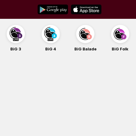
Skip
to
content
BiG 3
BiG 4
BiG Balade
BiG Folk