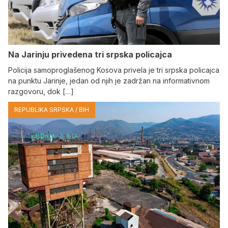
Na Јarinju privedena tri srpska policajca
Policija samoproglašenog Kosova privela je tri srpska policajca
na punktu Јarinje, jedan od njih je zadržan na informativnom
razgovoru, dok […]
REPUBLIKA SRPSKA / BIH