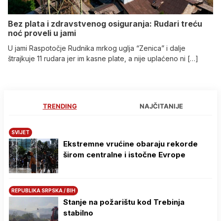
Bez plata i zdravstvenog osiguranja: Rudari treću
noć proveli u jami
U jami Raspotočje Rudnika mrkog uglja “Zenica” i dalje
štrajkuje 11 rudara jer im kasne plate, a nije uplaćeno ni […]
TRENDING
NAJČITANIJE
SVIJET
Ekstremne vrućine obaraju rekorde
širom centralne i istočne Evrope
REPUBLIKA SRPSKA / BIH
Stanje na požarištu kod Trebinja
stabilno