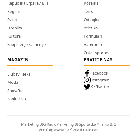
Republika Srpska / BiH
Košarka
Region
Tenis
Svijet
Odbojka
Hronika
Atletika
Kultura
Formula 1
Saopštenje za medije
Vaterpolo
Ostali sportovi
MAGAZIN
PRATITE NAS
Facebook
Ljubav i seks
Instagram
Moda
X / Twitter
ShowBiz
Zanimljivo
Marketing BIG Radio
Marketing BIGportal.ba
Mi smo BIG
Vodič oglašavanja
Kontaktirajte nas