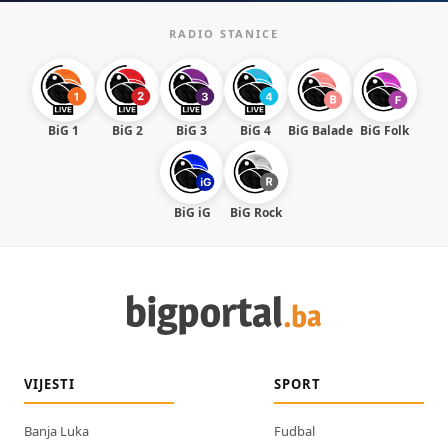
RADIO STANICE
BiG 1
BiG 2
BiG 3
BiG 4
BiG Balade
BiG Folk
BiG iG
BiG Rock
VIJESTI
SPORT
Banja Luka
Fudbal