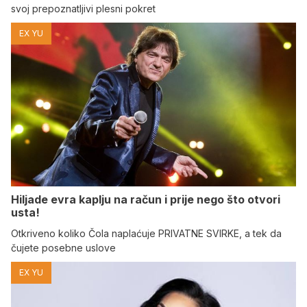
svoj prepoznatljivi plesni pokret
EX YU
Hiljade evra kaplju na račun i prije nego što otvori
usta!
Otkriveno koliko Čola naplaćuje PRIVATNE SVIRKE, a tek da
čujete posebne uslove
EX YU