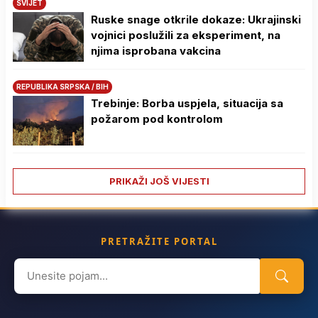
SVIJET
Ruske snage otkrile dokaze: Ukrajinski
vojnici poslužili za eksperiment, na
njima isprobana vakcina
REPUBLIKA SRPSKA / BIH
Trebinje: Borba uspjela, situacija sa
požarom pod kontrolom
PRIKAŽI JOŠ VIJESTI
PRETRAŽITE PORTAL
Search
for: