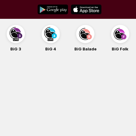
Skip
to
content
BiG 3
BiG 4
BiG Balade
BiG Folk