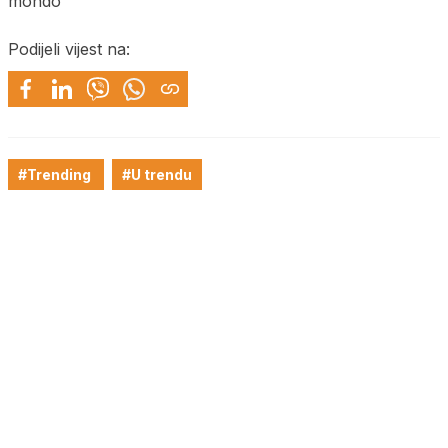
mondo
Podijeli vijest na:
#Trending
#U trendu