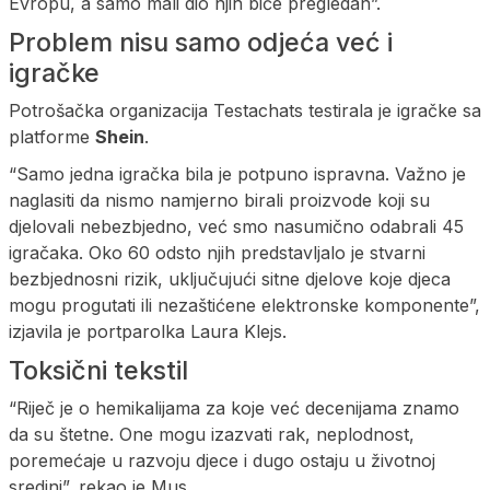
Evropu, a samo mali dio njih biće pregledan”.
Problem nisu samo odjeća već i
igračke
Potrošačka organizacija Testachats testirala je igračke sa
platforme
Shein
.
“Samo jedna igračka bila je potpuno ispravna. Važno je
naglasiti da nismo namjerno birali proizvode koji su
djelovali nebezbjedno, već smo nasumično odabrali 45
igračaka. Oko 60 odsto njih predstavljalo je stvarni
bezbjednosni rizik, uključujući sitne djelove koje djeca
mogu progutati ili nezaštićene elektronske komponente”,
izjavila je portparolka Laura Klejs.
Toksični tekstil
“Riječ je o hemikalijama za koje već decenijama znamo
da su štetne. One mogu izazvati rak, neplodnost,
poremećaje u razvoju djece i dugo ostaju u životnoj
sredini”, rekao je Mus.