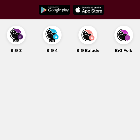
Skip
to
content
BiG 3
BiG 4
BiG Balade
BiG Folk