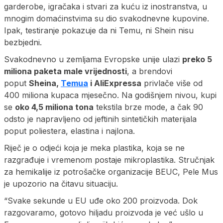
garderobe, igračaka i stvari za kuću iz inostranstva, u
mnogim domaćinstvima su dio svakodnevne kupovine.
Ipak, testiranje pokazuje da ni Temu, ni Shein nisu
bezbjedni.
Svakodnevno u zemljama Evropske unije ulazi
preko 5
miliona paketa male vrijednosti
, a brendovi
poput
Sheina,
Temua
i AliExpressa
privlače više od
400 miliona kupaca mjesečno. Na godišnjem nivou, kupi
se
oko 4,5 miliona tona
tekstila brze mode, a čak 90
odsto je napravljeno od jeftinih sintetičkih materijala
poput poliestera, elastina i najlona.
Riječ je o odjeći koja je meka plastika, koja se ne
razgrađuje i vremenom postaje mikroplastika. Stručnjak
za hemikalije iz potrošačke organizacije BEUC, Pele Mus
je upozorio na čitavu situaciju.
“Svake sekunde u EU uđe oko 200 proizvoda. Dok
razgovaramo, gotovo hiljadu proizvoda je već ušlo u