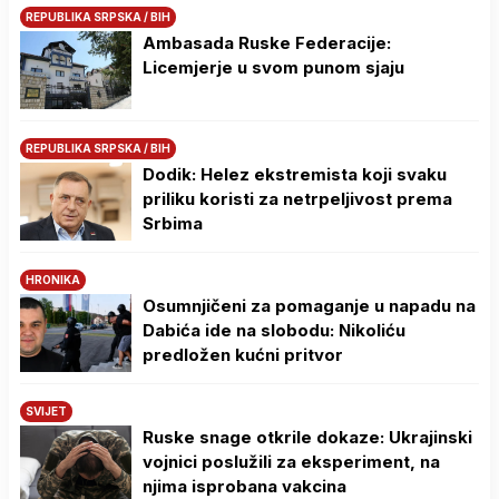
REPUBLIKA SRPSKA / BIH
Ambasada Ruske Federacije:
Licemjerje u svom punom sjaju
REPUBLIKA SRPSKA / BIH
Dodik: Helez ekstremista koji svaku
priliku koristi za netrpeljivost prema
Srbima
HRONIKA
Osumnjičeni za pomaganje u napadu na
Dabića ide na slobodu: Nikoliću
predložen kućni pritvor
SVIJET
Ruske snage otkrile dokaze: Ukrajinski
vojnici poslužili za eksperiment, na
njima isprobana vakcina