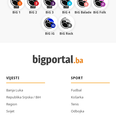
BiG 1
BiG 2
BiG 3
BiG 4
BiG Balade
BiG Folk
BiG iG
BiG Rock
VIJESTI
SPORT
Banja Luka
Fudbal
Republika Srpska / BiH
Košarka
Region
Tenis
Svijet
Odbojka