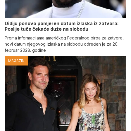
Didiju ponovo pomjeren datum izlaska iz zatvora:
Poslije tuče čekaće duže na slobodu
Prema informacijama američkog Federalnog biroa za zatvore,
novi datum njegovog izlaska na slobodu određen je za 20.
februar 2028. godine
MAGAZIN