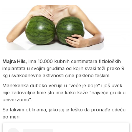
Majra Hils
, ima 10.000 kubnih centimetara fizioloških
implantata u svojim grudima od kojih svaki teži preko 9
kg i svakodnevne aktivnosti čine pakleno teškim.
Manekenka duboko veruje u “veće je bolje“ i još uvek
nije zadovoljna time što ima kako kaže “najveće grudi u
univerzumu“.
Sa takvim oblinama, jako joj je teško da pronađe odeću
po meri.