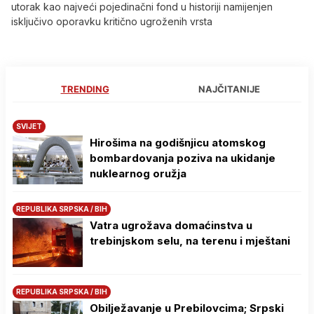
utorak kao najveći pojedinačni fond u historiji namijenjen
isključivo oporavku kritično ugroženih vrsta
TRENDING
NAJČITANIJE
SVIJET
Hirošima na godišnjicu atomskog
bombardovanja poziva na ukidanje
nuklearnog oružja
REPUBLIKA SRPSKA / BIH
Vatra ugrožava domaćinstva u
trebinjskom selu, na terenu i mještani
REPUBLIKA SRPSKA / BIH
Obilježavanje u Prebilovcima; Srpski