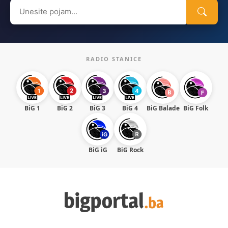
Search
for:
RADIO STANICE
BiG 1
BiG 2
BiG 3
BiG 4
BiG Balade
BiG Folk
BiG iG
BiG Rock