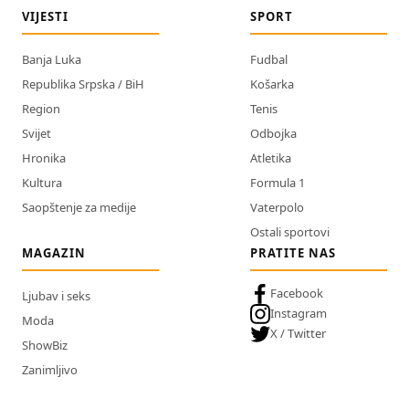
VIJESTI
SPORT
Banja Luka
Fudbal
Republika Srpska / BiH
Košarka
Region
Tenis
Svijet
Odbojka
Hronika
Atletika
Kultura
Formula 1
Saopštenje za medije
Vaterpolo
Ostali sportovi
MAGAZIN
PRATITE NAS
Facebook
Ljubav i seks
Instagram
Moda
X / Twitter
ShowBiz
Zanimljivo