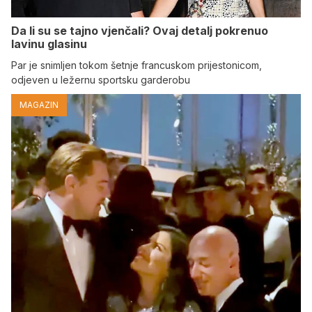
Da li su se tajno vjenčali? Ovaj detalj pokrenuo
lavinu glasinu
Par je snimljen tokom šetnje francuskom prijestonicom,
odjeven u ležernu sportsku garderobu
MAGAZIN