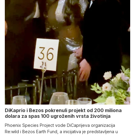
DiKaprio i Bezos pokrenuli projekt od 200 miliona
dolara za spas 100 ugroženih vrsta životinja
Phoenix Species Project vode DiCaprijeva organizacija
Re:wild i Bezos Earth Fund, a inicijativa je predstavljena u