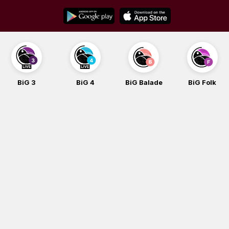
Skip
to
content
BiG 4
BiG Balade
BiG Folk
BiG iG