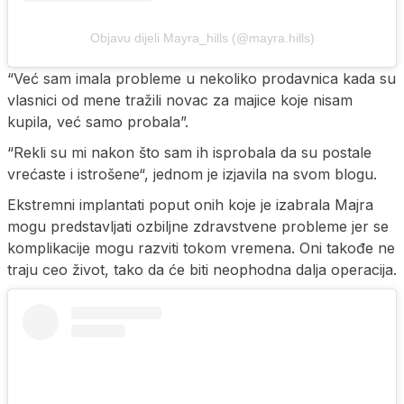
Objavu dijeli Mayra_hills (@mayra.hills)
“Već sam imala probleme u nekoliko prodavnica kada su
vlasnici od mene tražili novac za majice koje nisam
kupila, već samo probala”.
“Rekli su mi nakon što sam ih isprobala da su postale
vrećaste i istrošene“, jednom je izjavila na svom blogu.
Ekstremni implantati poput onih koje je izabrala Majra
mogu predstavljati ozbiljne zdravstvene probleme jer se
komplikacije mogu razviti tokom vremena. Oni takođe ne
traju ceo život, tako da će biti neophodna dalja operacija.