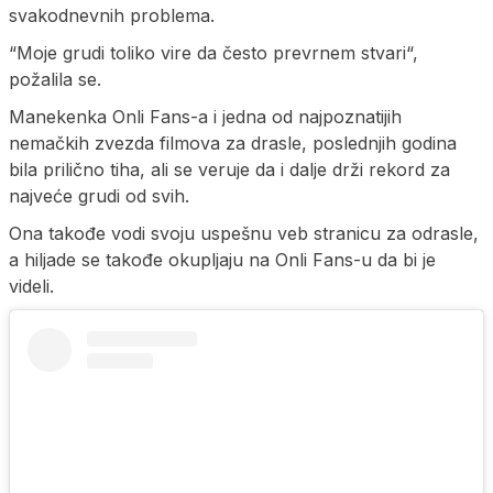
svakodnevnih problema.
“Moje grudi toliko vire da često prevrnem stvari“,
požalila se.
Manekenka Onli Fans-a i jedna od najpoznatijih
nemačkih zvezda filmova za drasle, poslednjih godina
bila prilično tiha, ali se veruje da i dalje drži rekord za
najveće grudi od svih.
Ona takođe vodi svoju uspešnu veb stranicu za odrasle,
a hiljade se takođe okupljaju na Onli Fans-u da bi je
videli.