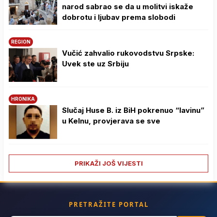
narod sabrao se da u molitvi iskaže
dobrotu i ljubav prema slobodi
REGION
Vučić zahvalio rukovodstvu Srpske:
Uvek ste uz Srbiju
HRONIKA
Slučaj Huse B. iz BiH pokrenuo “lavinu”
u Kelnu, provjerava se sve
PRIKAŽI JOŠ VIJESTI
PRETRAŽITE PORTAL