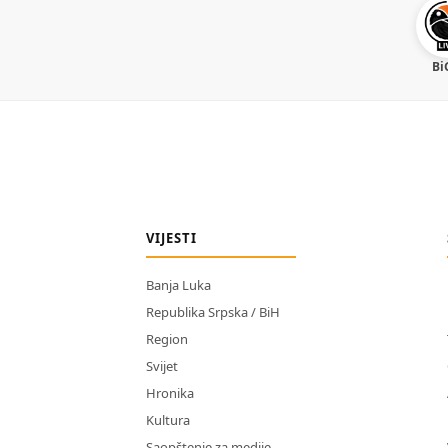
Bi
VIJESTI
Banja Luka
Republika Srpska / BiH
Region
Svijet
Hronika
Kultura
Saopštenje za medije