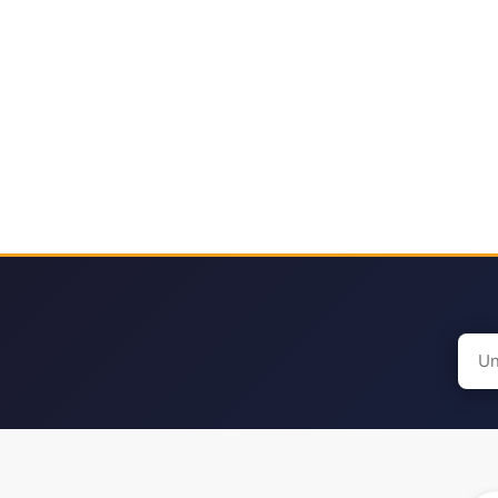
Sear
for: