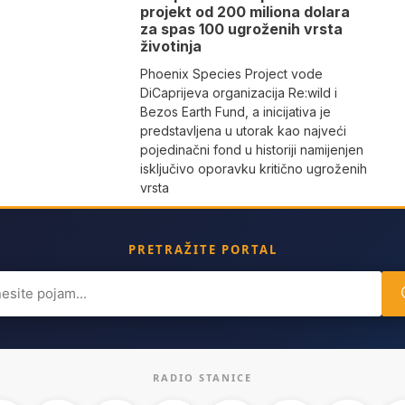
projekt od 200 miliona dolara
za spas 100 ugroženih vrsta
životinja
Phoenix Species Project vode
DiCaprijeva organizacija Re:wild i
Bezos Earth Fund, a inicijativa je
predstavljena u utorak kao najveći
pojedinačni fond u historiji namijenjen
isključivo oporavku kritično ugroženih
vrsta
PRETRAŽITE PORTAL
ch
RADIO STANICE