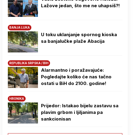
Lažove jedan, što me ne uhapsiš?!
BANJA LUKA
U toku uklanjanje spornog kioska
sa banjalučke plaže Abacija
REPUBLIKA SRPSKA / BIH
Alarmantno i poražavajuće:
Pogledajte koliko će nas tačno
ostati u BiH do 2100. godine!
HRONIKA
Prijedor: Istakao bijelu zastavu sa
plavim grbom i ljiljanima pa
sankcionisan