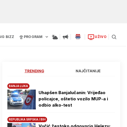
BIG BIZZ
PROGRAM
UŽIVO
TRENDING
NAJČITANIJE
BANJA LUKA
Uhapšen Banjalučanin: Vrijeđao
policajce, oštetio vozilo MUP-a i
odbio alko-test
REPUBLIKA SRPSKA / BIH
Vučić žestoko odgovorio Helezu: