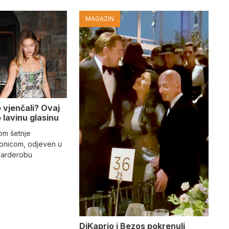
MAGAZIN
o vjenčali? Ovaj
 lavinu glasinu
kom šetnje
tonicom, odjeven u
garderobu
DiKaprio i Bezos pokrenuli