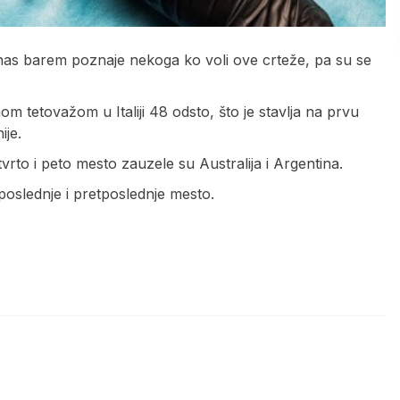
nas barem poznaje nekoga ko voli ove crteže, pa su se
om tetovažom u Italiji 48 odsto, što je stavlja na prvu
ije.
to i peto mesto zauzele su Australija i Argentina.
 poslednje i pretposlednje mesto.