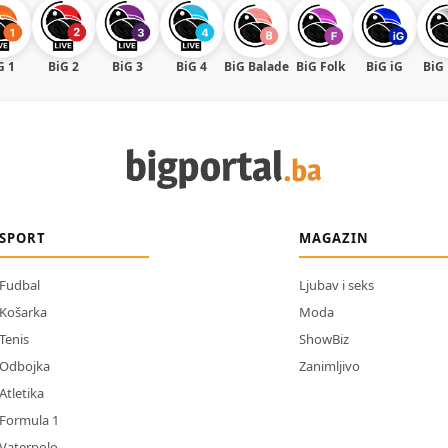
G 1
BiG 2
BiG 3
BiG 4
BiG Balade
BiG Folk
BiG iG
BiG
SPORT
MAGAZIN
Fudbal
Ljubav i seks
Košarka
Moda
Tenis
ShowBiz
Odbojka
Zanimljivo
Atletika
Formula 1
Vaterpolo