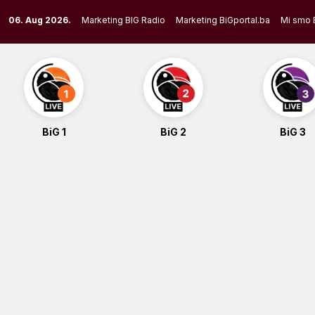
Skip
06. Aug 2026.
Marketing BIG Radio
Marketing BiGportal.ba
Mi smo 
to
content
BiG 1
BiG 2
BiG 3