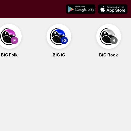
BiG Folk
BiG iG
BiG Rock