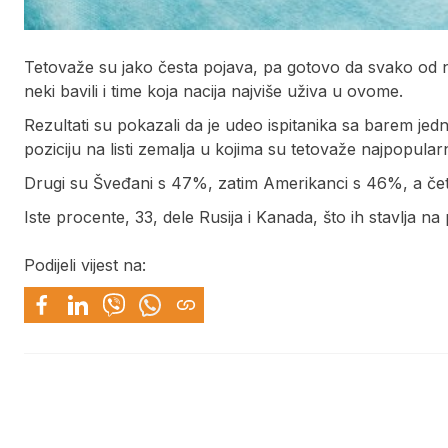
Tetovaže su jako česta pojava, pa gotovo da svako od 
neki bavili i time koja nacija najviše uživa u ovome.
Rezultati su pokazali da je udeo ispitanika sa barem jedn
poziciju na listi zemalja u kojima su tetovaže najpopularn
Drugi su Šveđani s 47%, zatim Amerikanci s 46%, a četvr
Iste procente, 33, dele Rusija i Kanada, što ih stavlja na
Podijeli vijest na: