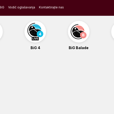
BiG
Vodič oglašavanja
Kontaktirajte nas
BiG 4
BiG Balade