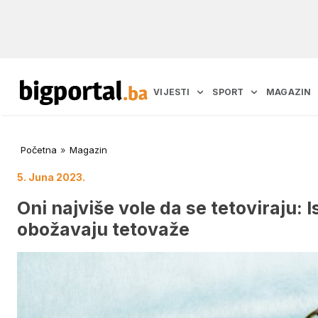
VIJESTI
SPORT
MAGAZIN
Početna
»
Magazin
5. Juna 2023.
Oni najviše vole da se tetoviraju: I
obožavaju tetovaže