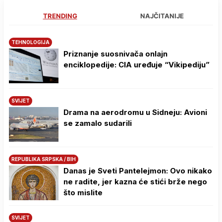
TRENDING
NAJČITANIJE
TEHNOLOGIJA
Priznanje suosnivača onlajn
enciklopedije: CIA uređuje “Vikipediju”
SVIJET
Drama na aerodromu u Sidneju: Avioni
se zamalo sudarili
REPUBLIKA SRPSKA / BIH
Danas je Sveti Pantelejmon: Ovo nikako
ne radite, jer kazna će stići brže nego
što mislite
SVIJET