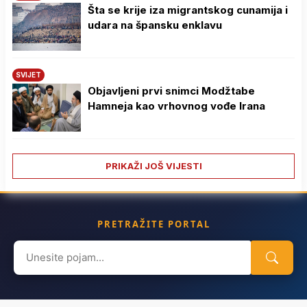
Šta se krije iza migrantskog cunamija i
udara na špansku enklavu
SVIJET
Objavljeni prvi snimci Modžtabe
Hamneja kao vrhovnog vođe Irana
PRIKAŽI JOŠ VIJESTI
PRETRAŽITE PORTAL
Search
for: