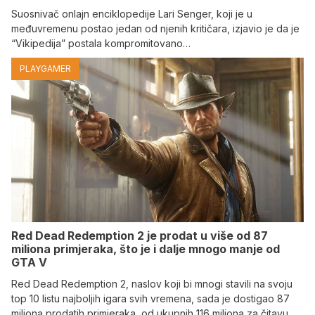
Suosnivač onlajn enciklopedije Lari Senger, koji je u
međuvremenu postao jedan od njenih kritičara, izjavio je da je
“Vikipedija” postala kompromitovano…
PLAYGAMER
Red Dead Redemption 2 je prodat u više od 87
miliona primjeraka, što je i dalje mnogo manje od
GTA V
Red Dead Redemption 2, naslov koji bi mnogi stavili na svoju
top 10 listu najboljih igara svih vremena, sada je dostigao 87
miliona prodatih primjeraka, od ukupnih 116 miliona za čitavu