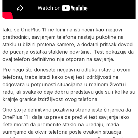
Iako se OnePlus 11 ne lomi na isti način kao njegovi
prethodnici, savijanjem telefona nastaju pukotine na
staklu u blizini prstena kamere, a dodatni pritisak dovodi
do pucanja ostatka staklene površine. Test pokazuje da
ovaj telefon definitivno nije otporan na savijanje.
Pre nego što donesete negativnu odluku i stav o ovom
telefonu, treba istaći kako ovaj test izdržljivosti ne
odgovara u potpunosti situacijama u realnom životu i
radu, ali svakako daje dobru predstavu gde su i kolike su
krajnje granice izdržljivosti ovog telefona.
Ono što je definitivno pozitivna strana jeste činjenica da
OnePlus 11 i dalje uspreva da preživi test savijanja iako
ćete morati da promenite staklo na uređaju, mada
sumnjamo da okvir telefona posle ovakvih situacija