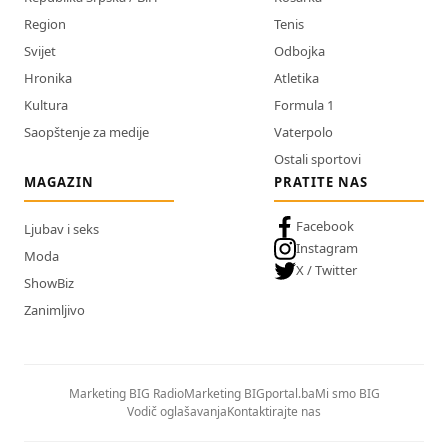
Region
Tenis
Svijet
Odbojka
Hronika
Atletika
Kultura
Formula 1
Saopštenje za medije
Vaterpolo
Ostali sportovi
MAGAZIN
PRATITE NAS
Facebook
Ljubav i seks
Instagram
Moda
X / Twitter
ShowBiz
Zanimljivo
Marketing BIG Radio
Marketing BIGportal.ba
Mi smo BIG
Vodič oglašavanja
Kontaktirajte nas