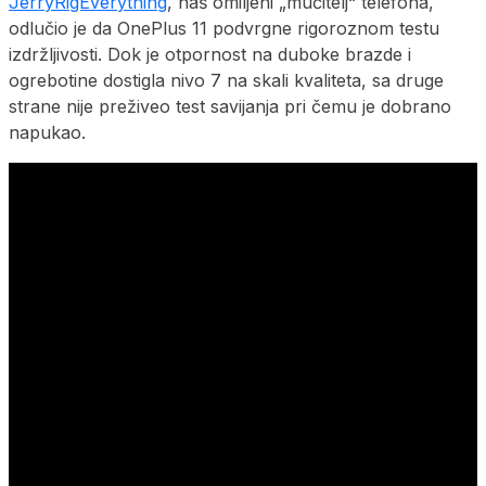
JerryRigEverything
, naš omiljeni „mučitelj“ telefona,
odlučio je da OnePlus 11 podvrgne rigoroznom testu
izdržljivosti. Dok je otpornost na duboke brazde i
ogrebotine dostigla nivo 7 na skali kvaliteta, sa druge
strane nije preživeo test savijanja pri čemu je dobrano
napukao.