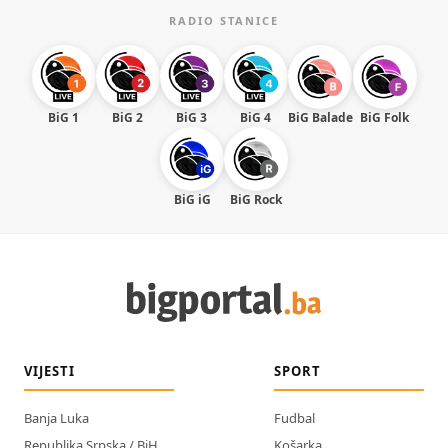
RADIO STANICE
BiG 1
BiG 2
BiG 3
BiG 4
BiG Balade
BiG Folk
BiG iG
BiG Rock
VIJESTI
SPORT
Banja Luka
Fudbal
Republika Srpska / BiH
Košarka