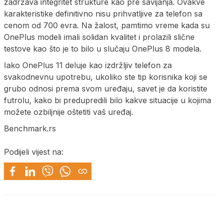
zadržava integritet strukture kao pre savijanja. Ovakve
karakteristike definitivno nisu prihvatljive za telefon sa
cenom od 700 evra. Na žalost, pamtimo vreme kada su
OnePlus modeli imali solidan kvalitet i prolazili slične
testove kao što je to bilo u slučaju OnePlus 8 modela.
Iako OnePlus 11 deluje kao izdržljiv telefon za
svakodnevnu upotrebu, ukoliko ste tip korisnika koji se
grubo odnosi prema svom uređaju, savet je da koristite
futrolu, kako bi predupredili bilo kakve situacije u kojima
možete ozbiljnije oštetiti vaš uređaj.
Benchmark.rs
Podijeli vijest na: