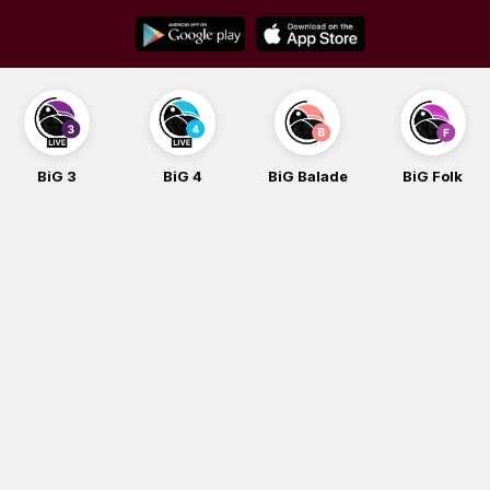
Skip
to
content
BiG 4
BiG Balade
BiG Folk
BiG iG