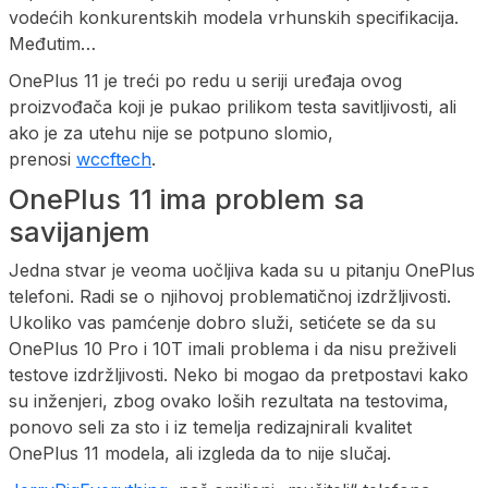
vodećih konkurentskih modela vrhunskih specifikacija.
Međutim…
OnePlus 11 je treći po redu u seriji uređaja ovog
proizvođača koji je pukao prilikom testa savitljivosti, ali
ako je za utehu nije se potpuno slomio,
prenosi
wccftech
.
OnePlus 11 ima problem sa
savijanjem
Jedna stvar je veoma uočljiva kada su u pitanju OnePlus
telefoni. Radi se o njihovoj problematičnoj izdržljivosti.
Ukoliko vas pamćenje dobro služi, setićete se da su
OnePlus 10 Pro i 10T imali problema i da nisu preživeli
testove izdržljivosti. Neko bi mogao da pretpostavi kako
su inženjeri, zbog ovako loših rezultata na testovima,
ponovo seli za sto i iz temelja redizajnirali kvalitet
OnePlus 11 modela, ali izgleda da to nije slučaj.