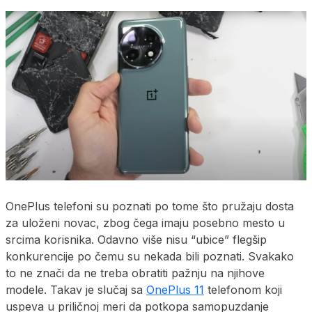
OnePlus telefoni su poznati po tome što pružaju dosta
za uloženi novac, zbog čega imaju posebno mesto u
srcima korisnika. Odavno više nisu “ubice” flegšip
konkurencije po čemu su nekada bili poznati. Svakako
to ne znači da ne treba obratiti pažnju na njihove
modele. Takav je slučaj sa
OnePlus 11
telefonom koji
uspeva u priličnoj meri da potkopa samopuzdanje