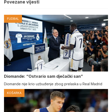
Povezane vijesti
FUDBAL
Diomande: “Ostvario sam dječački san”
Diomande nije krio uzbuđenje zbog prelaska u Real Madrid
KOŠARKA