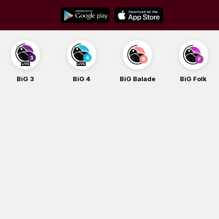
Skip
to
content
BiG 3
BiG 4
BiG Balade
BiG Folk