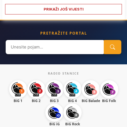
PRIKAŽI JOŠ VIJESTI
PRETRAŽITE PORTAL
Search
for:
RADIO STANICE
BiG 1
BiG 2
BiG 3
BiG 4
BiG Balade
BiG Folk
BiG iG
BiG Rock