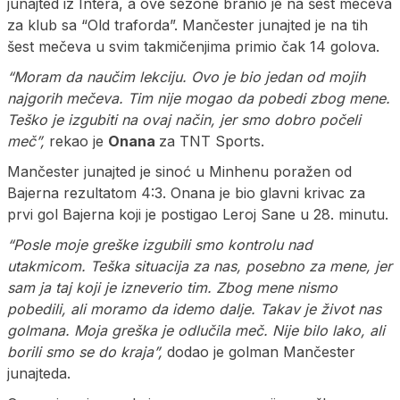
junajted iz Intera, a ove sezone branio je na šest mečeva
za klub sa “Old traforda”. Mančester junajted je na tih
šest mečeva u svim takmičenjima primio čak 14 golova.
“Moram da naučim lekciju. Ovo je bio jedan od mojih
najgorih mečeva. Tim nije mogao da pobedi zbog mene.
Teško je izgubiti na ovaj način, jer smo dobro počeli
meč”,
rekao je
Onana
za TNT Sports.
Mančester junajted je sinoć u Minhenu poražen od
Bajerna rezultatom 4:3. Onana je bio glavni krivac za
prvi gol Bajerna koji je postigao Leroj Sane u 28. minutu.
“Posle moje greške izgubili smo kontrolu nad
utakmicom. Teška situacija za nas, posebno za mene, jer
sam ja taj koji je izneverio tim. Zbog mene nismo
pobedili, ali moramo da idemo dalje. Takav je život nas
golmana. Moja greška je odlučila meč. Nije bilo lako, ali
borili smo se do kraja”,
dodao je golman Mančester
junajteda.