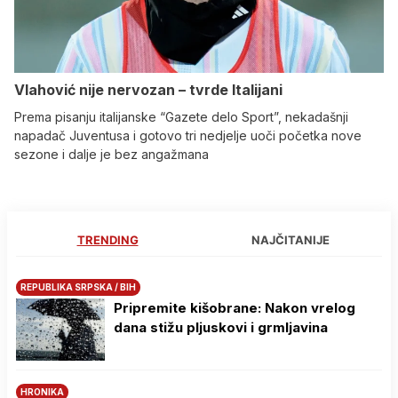
Vlahović nije nervozan – tvrde Italijani
Prema pisanju italijanske “Gazete delo Sport”, nekadašnji
napadač Juventusa i gotovo tri nedjelje uoči početka nove
sezone i dalje je bez angažmana
TRENDING
NAJČITANIJE
REPUBLIKA SRPSKA / BIH
Pripremite kišobrane: Nakon vrelog
dana stižu pljuskovi i grmljavina
HRONIKA