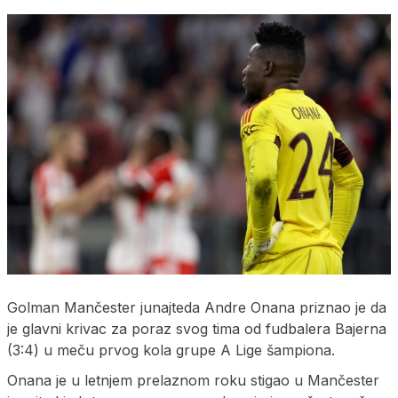
Golman Mančester junajteda Andre Onana priznao je da
je glavni krivac za poraz svog tima od fudbalera Bajerna
(3:4) u meču prvog kola grupe A Lige šampiona.
Onana je u letnjem prelaznom roku stigao u Mančester