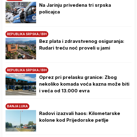
Na Јarinju privedena tri srpska
policajca
REPUBLIKA SRPSKA / BIH
Bez plata i zdravstvenog osiguranja:
Rudari treću noć proveli u jami
REPUBLIKA SRPSKA / BIH
Oprez pri prelasku granice: Zbog
nekoliko komada voća kazna može biti
i veća od 13.000 evra
BANJA LUKA
Radovi izazvali haos: Kilometarske
kolone kod Prijedorske petlje