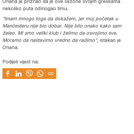
Onana je priznao da je ove sezone svojim greškama
nekoliko puta odmogao timu.
“Imam mnogo toga da dokažem, jer moj početak u
Mančesteru nije bio dobar. Nije bilo onako kako sam
želeo. Mi smo veliki klub i želimo da osvojimo sve.
Moramo da nastavimo vredno da radimo”
, istakao je
Onana.
Podijeli vijest na: