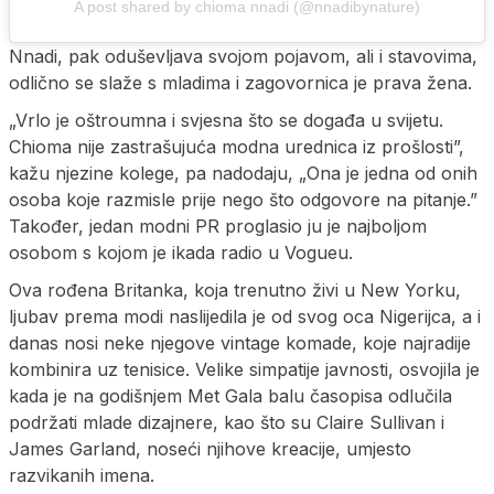
A post shared by chioma nnadi (@nnadibynature)
Nnadi, pak oduševljava svojom pojavom, ali i stavovima,
odlično se slaže s mladima i zagovornica je prava žena.
„Vrlo je oštroumna i svjesna što se događa u svijetu.
Chioma nije zastrašujuća modna urednica iz prošlosti”,
kažu njezine kolege, pa nadodaju, „Ona je jedna od onih
osoba koje razmisle prije nego što odgovore na pitanje.”
Također, jedan modni PR proglasio ju je najboljom
osobom s kojom je ikada radio u Vogueu.
Ova rođena Britanka, koja trenutno živi u New Yorku,
ljubav prema modi naslijedila je od svog oca Nigerijca, a i
danas nosi neke njegove vintage komade, koje najradije
kombinira uz tenisice. Velike simpatije javnosti, osvojila je
kada je na godišnjem Met Gala balu časopisa odlučila
podržati mlade dizajnere, kao što su Claire Sullivan i
James Garland, noseći njihove kreacije, umjesto
razvikanih imena.