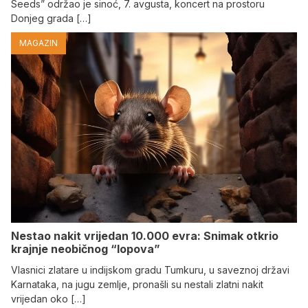
Seeds” održao je sinoć, 7. avgusta, koncert na prostoru
Donjeg grada […]
MAGAZIN
Nestao nakit vrijedan 10.000 evra: Snimak otkrio
krajnje neobičnog “lopova”
Vlasnici zlatare u indijskom gradu Tumkuru, u saveznoj državi
Karnataka, na jugu zemlje, pronašli su nestali zlatni nakit
vrijedan oko […]