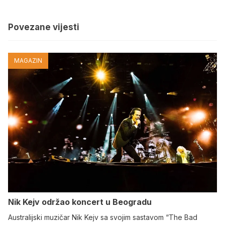
Povezane vijesti
MAGAZIN
Nik Kejv održao koncert u Beogradu
Australijski muzičar Nik Kejv sa svojim sastavom “The Bad