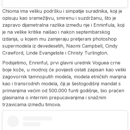
Chioma ima veliku podršku i simpatije suradnika, koji je
opisuju kao sramežljivu, smirenu i suzdržanu, što je
zapravo dijametralna razlika između nje i Enninfula, koji
je na velike kritike naišao i nakon septembarskog
izdanja, u kojem mu zamjeraju pretjerani photoshop
supermodela iz devedesetih, Naomi Campbell, Cindy
Crawford, Linde Evangeliste i Christy Turlington.
Podsjetimo, Enninful, prvi glavni urednik Voguea crne
boje kože, u modnoj će povijesti ostati zapisan kao veliki
zagovornik tamnoputih modela, modela etničkih manjina
kao i transrodnih modela, čiji je šestogodišnji mandat s
primanjima većim od 500.000 funti godišnje, bio praćen
glasinama o internim prepucavanjima i snažnim
trzavicama između timova.