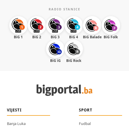
RADIO STANICE
BiG 1
BiG 2
BiG 3
BiG 4
BiG Balade
BiG Folk
BiG iG
BiG Rock
VIJESTI
SPORT
Banja Luka
Fudbal