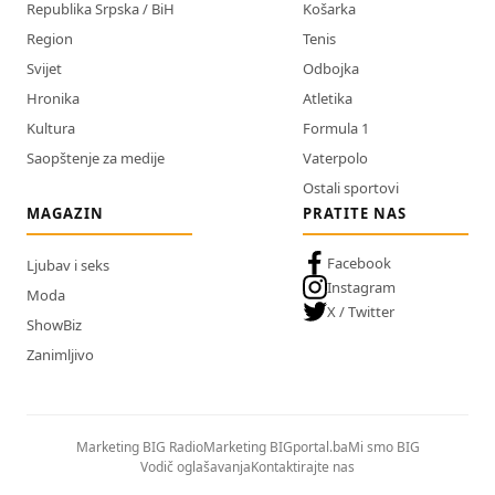
Republika Srpska / BiH
Košarka
Region
Tenis
Svijet
Odbojka
Hronika
Atletika
Kultura
Formula 1
Saopštenje za medije
Vaterpolo
Ostali sportovi
MAGAZIN
PRATITE NAS
Facebook
Ljubav i seks
Instagram
Moda
X / Twitter
ShowBiz
Zanimljivo
Marketing BIG Radio
Marketing BIGportal.ba
Mi smo BIG
Vodič oglašavanja
Kontaktirajte nas