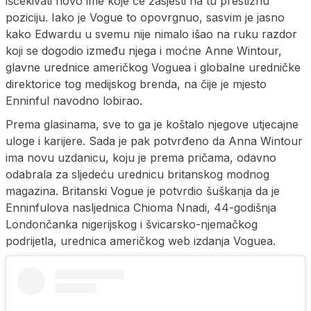
iščekivati novo ime koje će zasjesti na tu prestižnu
poziciju. Iako je Vogue to opovrgnuo, sasvim je jasno
kako Edwardu u svemu nije nimalo išao na ruku razdor
koji se dogodio između njega i moćne Anne Wintour,
glavne urednice američkog Voguea i globalne uredničke
direktorice tog medijskog brenda, na čije je mjesto
Enninful navodno lobirao.
Prema glasinama, sve to ga je koštalo njegove utjecajne
uloge i karijere. Sada je pak potvrđeno da Anna Wintour
ima novu uzdanicu, koju je prema pričama, odavno
odabrala za sljedeću urednicu britanskog modnog
magazina. Britanski Vogue je potvrdio šuškanja da je
Enninfulova nasljednica Chioma Nnadi, 44-godišnja
Londončanka nigerijskog i švicarsko-njemačkog
podrijetla, urednica američkog web izdanja Voguea.