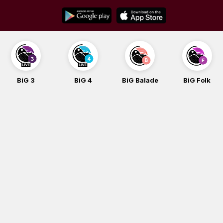
Skip
to
content
BiG 4
BiG Balade
BiG Folk
BiG iG