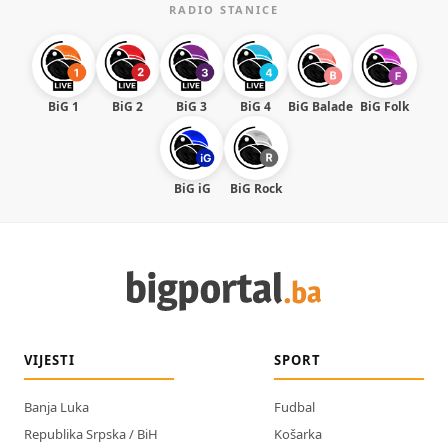
RADIO STANICE
BiG 1
BiG 2
BiG 3
BiG 4
BiG Balade
BiG Folk
BiG iG
BiG Rock
VIJESTI
SPORT
Banja Luka
Fudbal
Republika Srpska / BiH
Košarka