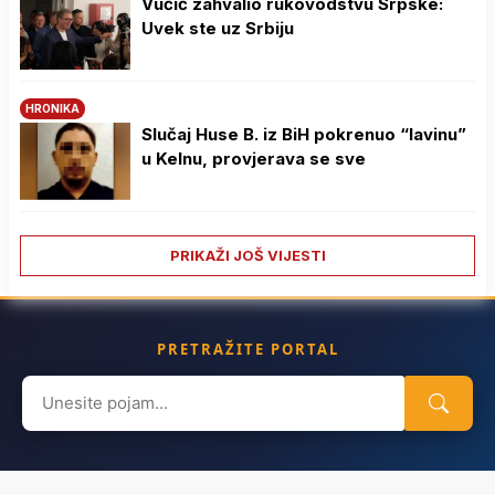
Vučić zahvalio rukovodstvu Srpske:
Uvek ste uz Srbiju
HRONIKA
Slučaj Huse B. iz BiH pokrenuo “lavinu”
u Kelnu, provjerava se sve
PRIKAŽI JOŠ VIJESTI
PRETRAŽITE PORTAL
Search
for: