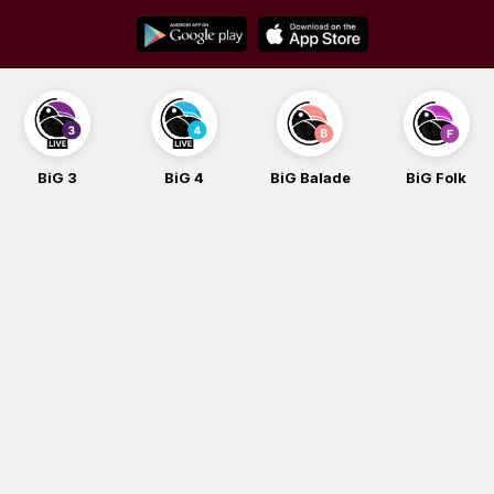
Skip
to
content
BiG 3
BiG 4
BiG Balade
BiG Folk