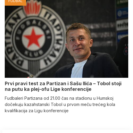
FUDBAL
Prvi pravi test za Partizan i Sašu Ilića – Tobol stoji
na putu ka plej-ofu Lige konferencije
Fudbaleri Partizana od 21.00 čas na stadionu u Humskoj
dočekuju kazahstanski Tobol u prvom meču trećeg kola
kvalifikacija za Ligu konferencije