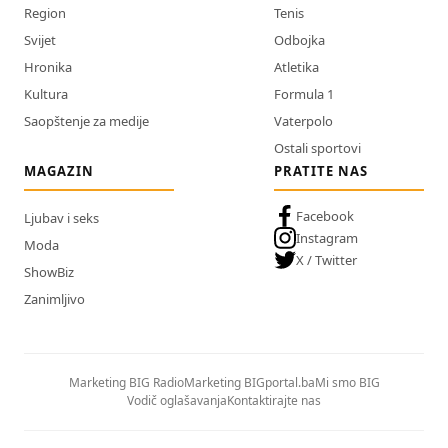
Region
Tenis
Svijet
Odbojka
Hronika
Atletika
Kultura
Formula 1
Saopštenje za medije
Vaterpolo
Ostali sportovi
MAGAZIN
PRATITE NAS
Facebook
Ljubav i seks
Instagram
Moda
X / Twitter
ShowBiz
Zanimljivo
Marketing BIG Radio
Marketing BIGportal.ba
Mi smo BIG
Vodič oglašavanja
Kontaktirajte nas