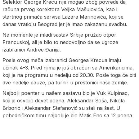
Selektor George Krecu nije mogao zbog povrede da
računa prvog korektora Veljka Mašulovića, kao i
startnog primača servisa Lazara Marinovića, koji se
danas vratio u Beograd jer je imao zakazanu svadbu.
Na momente je mladi sastav Srbije pružao otpor
Francuskoj, ali je bilo to nedovoljno da se ugroze
izabranici Andree Đanija.
Posle ovog meča izabranici Georgea Krecua imaju
učinak 4-3. Pred njima je još obračun sa Amerikancima,
koji je na programu u nedelju od 20.30. Posle toga će biti
dve nedelje pauze, pa turnir u prestonici naše zemlje.
Najbolji poenter u našem sastavu bio je Vuk Kulpinac,
koji je osvojio devet poena. Aleksandar Šoša, Nikola
Brborić i Aleksandar Stefanović su stali na šest. U
pobedničkom timu najbolji je bio Matis Eno sa 12 poena.