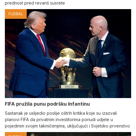
prednost pred revanš susrete
FUDBAL
FIFA pružila punu podršku Infantinu
Sastanak je uslijedio poslije oštrih kritika koje su izazvali
planovi FIFA da privatnim investitorima ponudi udjele u
pojedinim svojim takmičenjima, uključujući i Svjetsko prvenstvo