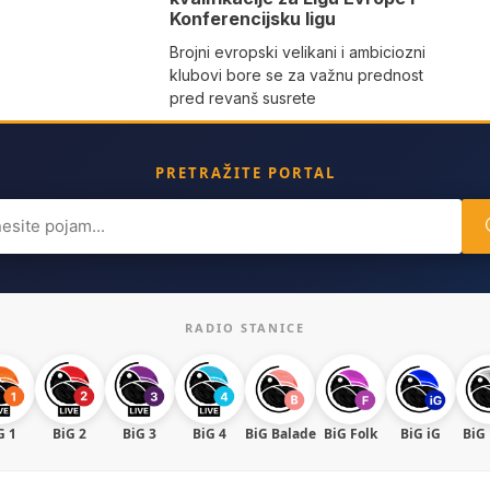
Konferencijsku ligu
Brojni evropski velikani i ambiciozni
klubovi bore se za važnu prednost
pred revanš susrete
PRETRAŽITE PORTAL
ch
RADIO STANICE
G 1
BiG 2
BiG 3
BiG 4
BiG Balade
BiG Folk
BiG iG
BiG