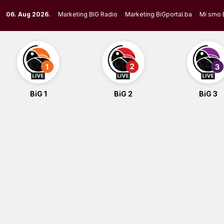
Skip
06. Aug 2026.
Marketing BIG Radio
Marketing BiGportal.ba
Mi smo 
to
content
BiG 1
BiG 2
BiG 3