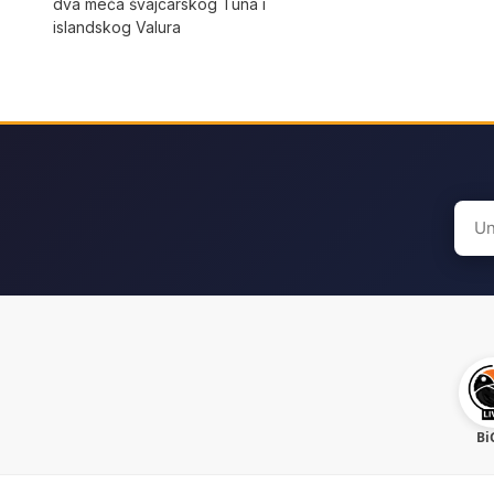
dva meča švajcarskog Tuna i
islandskog Valura
Sear
for:
Bi