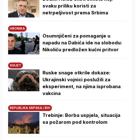
svaku priliku koristi za
netrpeljivost prema Srbima
HRONIKA
Osumnjičeni za pomaganje u
napadu na Dabića ide na slobodu:
Nikoliću predložen kućni pritvor
SVIJET
Ruske snage otkrile dokaze:
Ukrajinski vojnici poslužili za
eksperiment, na njima isprobana
vakcina
REPUBLIKA SRPSKA / BIH
Trebinje: Borba uspjela, situacija
sa požarom pod kontrolom