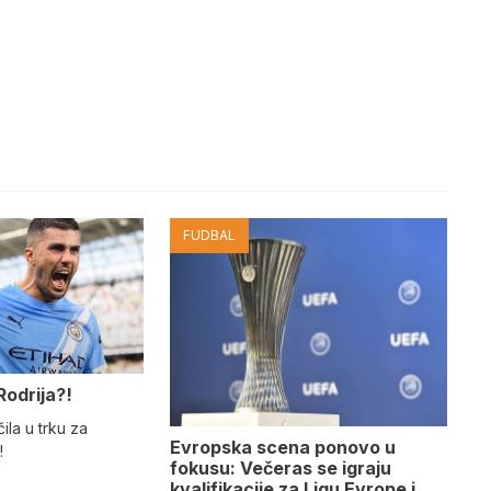
FUDBAL
Rodrija?!
ila u trku za
Evropska scena ponovo u
!
fokusu: Večeras se igraju
kvalifikacije za Ligu Evrope i