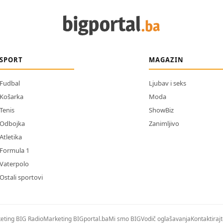
SPORT
MAGAZIN
Fudbal
Ljubav i seks
Košarka
Moda
Tenis
ShowBiz
Odbojka
Zanimljivo
Atletika
Formula 1
Vaterpolo
Ostali sportovi
eting BIG Radio
Marketing BIGportal.ba
Mi smo BIG
Vodič oglašavanja
Kontaktiraj