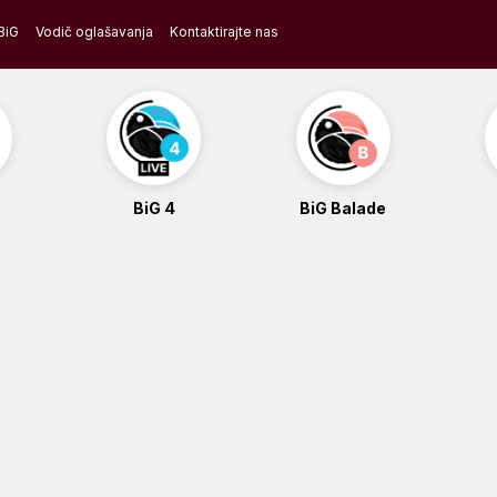
BiG
Vodič oglašavanja
Kontaktirajte nas
BiG 4
BiG Balade