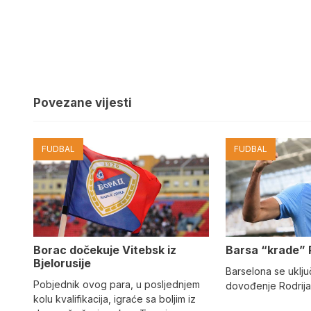
Povezane vijesti
FUDBAL
FUDBAL
Barsa “krade” 
Borac dočekuje Vitebsk iz
Bjelorusije
Barselona se uključ
Pobjednik ovog para, u posljednjem
dovođenje Rodrija
kolu kvalifikacija, igraće sa boljim iz