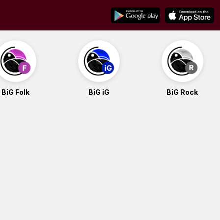
BiG Folk
BiG iG
BiG Rock