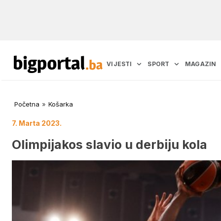
VIJESTI
SPORT
MAGAZIN
Početna
»
Košarka
7. Marta 2023.
Olimpijakos slavio u derbiju kola