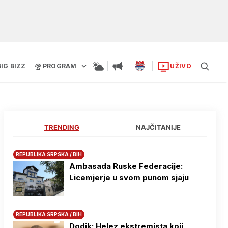
BIG BIZZ
PROGRAM
UŽIVO
TRENDING
NAJČITANIJE
REPUBLIKA SRPSKA / BIH
Ambasada Ruske Federacije:
Licemjerje u svom punom sjaju
REPUBLIKA SRPSKA / BIH
Dodik: Helez ekstremista koji