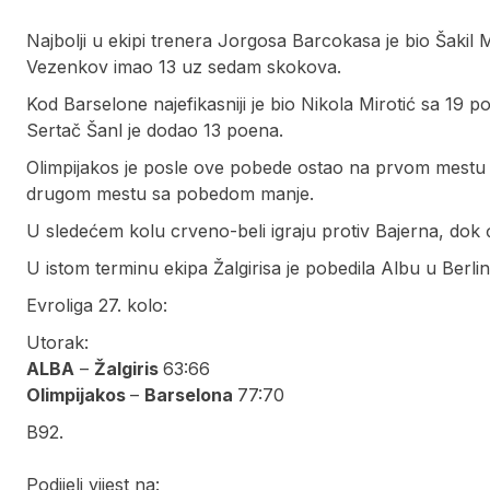
Najbolji u ekipi trenera Jorgosa Barcokasa je bio Šakil 
Vezenkov imao 13 uz sedam skokova.
Kod Barselone najefikasniji je bio Nikola Mirotić sa 19 p
Sertač Šanl je dodao 13 poena.
Olimpijakos je posle ove pobede ostao na prvom mestu 
drugom mestu sa pobedom manje.
U sledećem kolu crveno-beli igraju protiv Bajerna, dok
U istom terminu ekipa Žalgirisa je pobedila Albu u Berli
Evroliga 27. kolo:
Utorak:
ALBA
–
Žalgiris
63:66
Olimpijakos
–
Barselona
77:70
B92.
Podijeli vijest na: