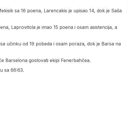
Mekisik sa 16 poena, Larencakis je upisao 14, dok je Saša
oena, Laprovitola je imao 15 poena i osam asistencija, a
sa učinku od 19 pobeda i osam poraza, dok je Barsa na
 će Barselona gostovati ekipi Fenerbahčea.
nu sa 66:63.