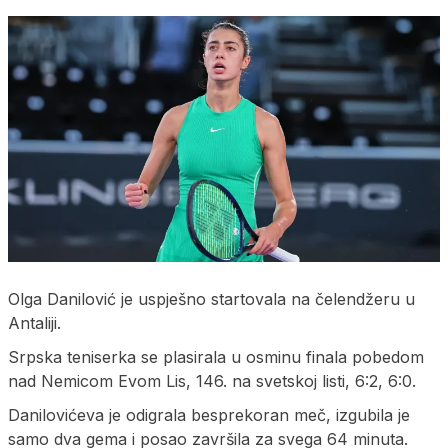
Olga Danilović je uspješno startovala na čelendžeru u
Antaliji.
Srpska teniserka se plasirala u osminu finala pobedom
nad Nemicom Evom Lis, 146. na svetskoj listi, 6:2, 6:0.
Danilovićeva je odigrala besprekoran meč, izgubila je
samo dva gema i posao završila za svega 64 minuta.