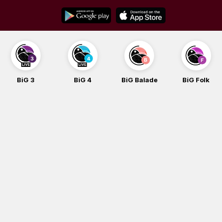
Skip
to
content
BiG 3
BiG 4
BiG Balade
BiG Folk