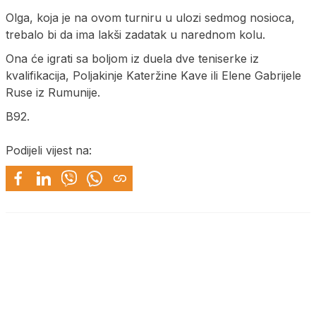
Olga, koja je na ovom turniru u ulozi sedmog nosioca,
trebalo bi da ima lakši zadatak u narednom kolu.
Ona će igrati sa boljom iz duela dve teniserke iz
kvalifikacija, Poljakinje Kateržine Kave ili Elene Gabrijele
Ruse iz Rumunije.
B92.
Podijeli vijest na: