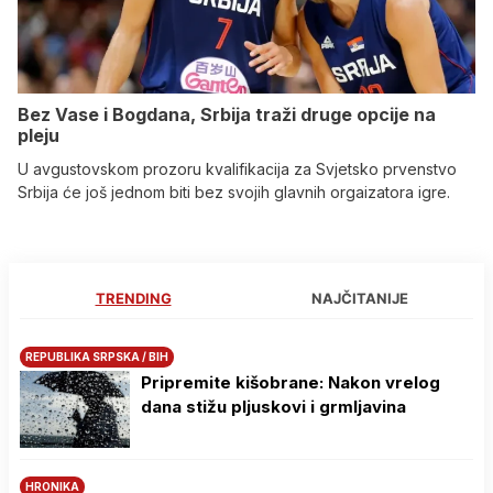
Bez Vase i Bogdana, Srbija traži druge opcije na
pleju
U avgustovskom prozoru kvalifikacija za Svjetsko prvenstvo
Srbija će još jednom biti bez svojih glavnih orgaizatora igre.
TRENDING
NAJČITANIJE
REPUBLIKA SRPSKA / BIH
Pripremite kišobrane: Nakon vrelog
dana stižu pljuskovi i grmljavina
HRONIKA