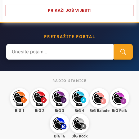
PRIKAŽI JOŠ VIJESTI
PRETRAŽITE PORTAL
Search
for:
RADIO STANICE
BiG 1
BiG 2
BiG 3
BiG 4
BiG Balade
BiG Folk
BiG iG
BiG Rock