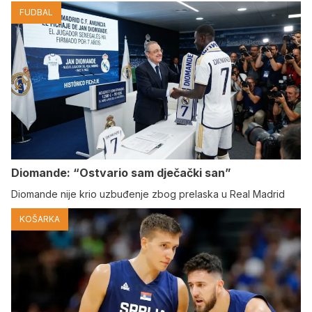
FUDBAL
Diomande: “Ostvario sam dječački san”
Diomande nije krio uzbuđenje zbog prelaska u Real Madrid
KOŠARKA