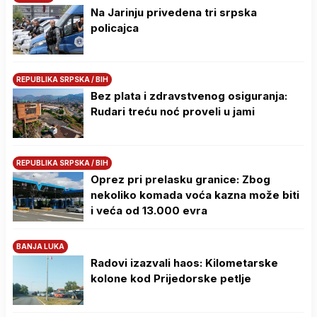
Na Јarinju privedena tri srpska
policajca
REPUBLIKA SRPSKA / BIH
Bez plata i zdravstvenog osiguranja:
Rudari treću noć proveli u jami
REPUBLIKA SRPSKA / BIH
Oprez pri prelasku granice: Zbog
nekoliko komada voća kazna može biti
i veća od 13.000 evra
BANJA LUKA
Radovi izazvali haos: Kilometarske
kolone kod Prijedorske petlje