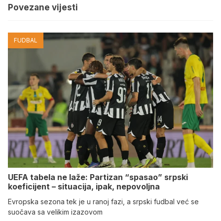
Povezane vijesti
FUDBAL
UEFA tabela ne laže: Partizan “spasao” srpski
koeficijent – situacija, ipak, nepovoljna
Evropska sezona tek je u ranoj fazi, a srpski fudbal već se
suočava sa velikim izazovom