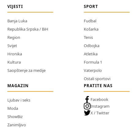
VIJESTI
SPORT
Banja Luka
Fudbal
Republika Srpska / BiH
Košarka
Region
Tenis
Svijet
Odbojka
Hronika
Atletika
Kultura
Formula 1
Saopštenje za medije
Vaterpolo
Ostali sportovi
MAGAZIN
PRATITE NAS
Facebook
Ljubav i seks
Instagram
Moda
X / Twitter
ShowBiz
Zanimljivo