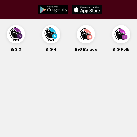
Skip
to
content
BiG 3
BiG 4
BiG Balade
BiG Folk