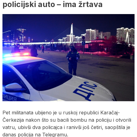
policijski auto – ima žrtava
Pet militanata ubijeno je u ruskoj republici Karačaj-
Čerkezija nakon što su bacili bombu na policiju i otvorili
vatru, ubivši dva policajca i ranivši još četiri, saopštila je
danas policija na Telegramu.