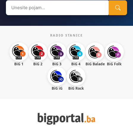
Search
for:
RADIO STANICE
BiG 1
BiG 2
BiG 3
BiG 4
BiG Balade
BiG Folk
BiG iG
BiG Rock