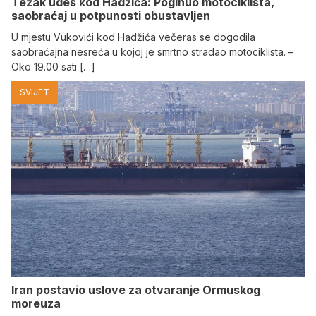
Težak udes kod Hadžića: Poginuo motociklista,
saobraćaj u potpunosti obustavljen
U mjestu Vukovići kod Hadžića večeras se dogodila
saobraćajna nesreća u kojoj je smrtno stradao motociklista. –
Oko 19.00 sati […]
SVIJET
Iran postavio uslove za otvaranje Ormuskog
moreuza