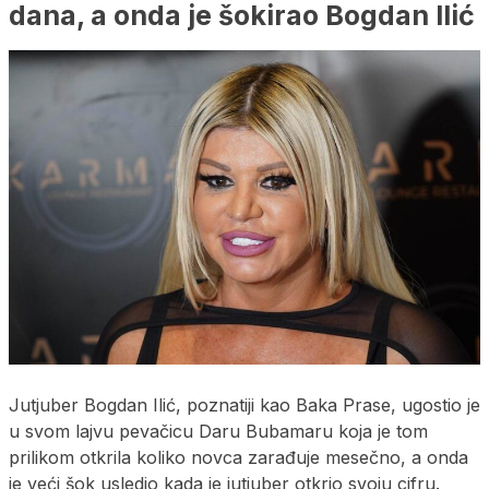
dana, a onda je šokirao Bogdan Ilić
Jutjuber Bogdan Ilić, poznatiji kao Baka Prase, ugostio je
u svom lajvu pevačicu Daru Bubamaru koja je tom
prilikom otkrila koliko novca zarađuje mesečno, a onda
je veći šok usledio kada je jutjuber otkrio svoju cifru.