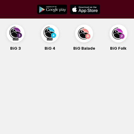
Skip
to
content
BiG 3
BiG 4
BiG Balade
BiG Folk