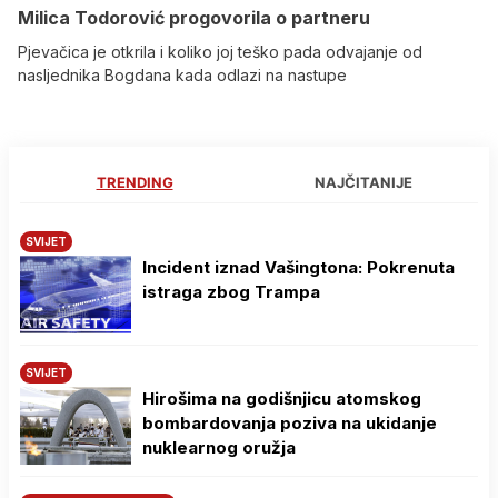
Milica Todorović progovorila o partneru
Pjevačica je otkrila i koliko joj teško pada odvajanje od
nasljednika Bogdana kada odlazi na nastupe
TRENDING
NAJČITANIJE
SVIJET
Incident iznad Vašingtona: Pokrenuta
istraga zbog Trampa
SVIJET
Hirošima na godišnjicu atomskog
bombardovanja poziva na ukidanje
nuklearnog oružja