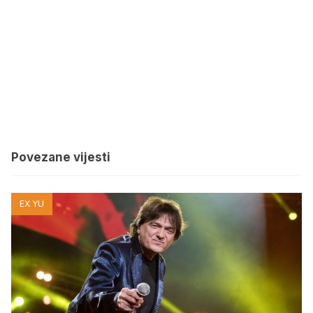
Povezane vijesti
EX YU