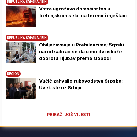
REPUBLIKA SRPSKA / BIH
Vatra ugrožava domaćinstva u
trebinjskom selu, na terenu i mještani
REPUBLIKA SRPSKA / BIH
Obilježavanje u Prebilovcima; Srpski
narod sabrao se da u molitvi iskaže
dobrotu i ljubav prema slobodi
REGION
Vučić zahvalio rukovodstvu Srpske:
Uvek ste uz Srbiju
PRIKAŽI JOŠ VIJESTI