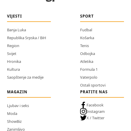
VIJESTI
SPORT
Banja Luka
Fudbal
Republika Srpska / BiH
Košarka
Region
Tenis
Svijet
Odbojka
Hronika
Atletika
Kultura
Formula 1
Saopštenje za medije
Vaterpolo
Ostali sportovi
MAGAZIN
PRATITE NAS
Facebook
Ljubav i seks
Instagram
Moda
X / Twitter
ShowBiz
Zanimljivo