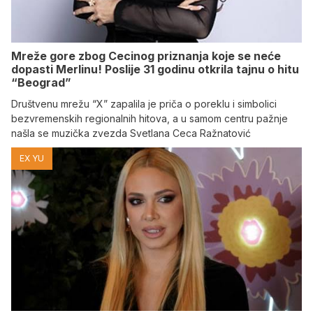
Mreže gore zbog Cecinog priznanja koje se neće
dopasti Merlinu! Poslije 31 godinu otkrila tajnu o hitu
“Beograd”
Društvenu mrežu “X” zapalila je priča o poreklu i simbolici
bezvremenskih regionalnih hitova, a u samom centru pažnje
našla se muzička zvezda Svetlana Ceca Ražnatović
EX YU