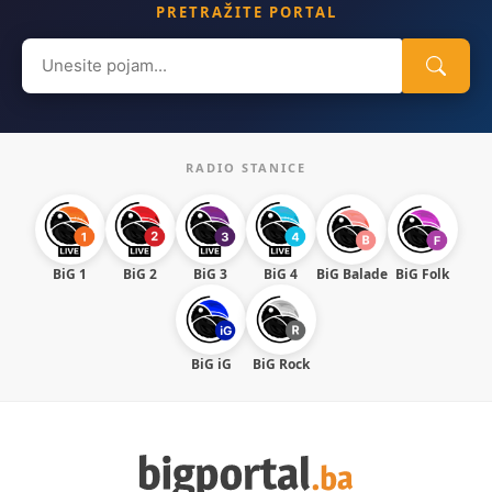
PRETRAŽITE PORTAL
Search
for:
RADIO STANICE
BiG 1
BiG 2
BiG 3
BiG 4
BiG Balade
BiG Folk
BiG iG
BiG Rock