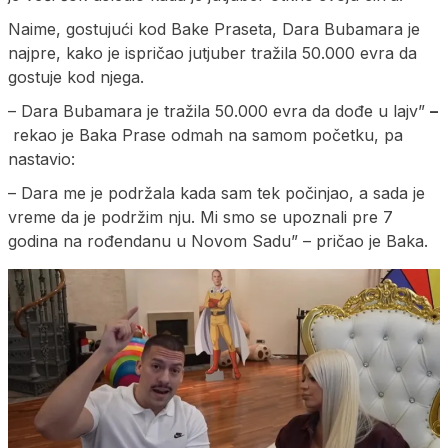
Naime, gostujući kod Bake Praseta, Dara Bubamara je
najpre, kako je ispričao jutjuber tražila 50.000 evra da
gostuje kod njega.
– Dara Bubamara je tražila 50.000 evra da dođe u lajv”
–
rekao je Baka Prase odmah na samom početku, pa
nastavio:
– Dara me je podržala kada sam tek počinjao, a sada je
vreme da je podržim nju. Mi smo se upoznali pre 7
godina na rođendanu u Novom Sadu” – pričao je Baka.