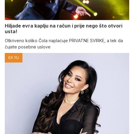
Hiljade evra kaplju na račun i prije nego što otvori
usta!
Otkriveno koliko Čola naplaćuje PRIVATNE SVIRKE, a tek da
čujete posebne uslove
EX YU