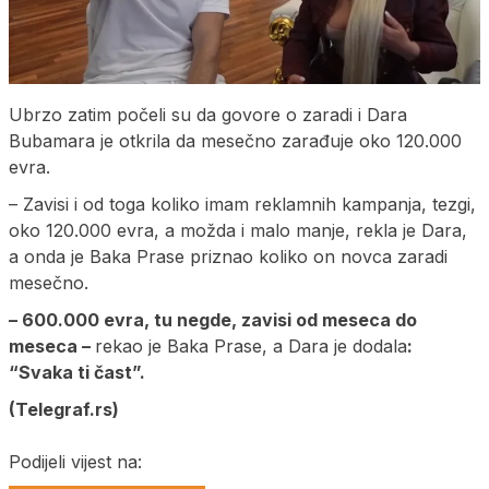
Ubrzo zatim počeli su da govore o zaradi i Dara
Bubamara je otkrila da mesečno zarađuje oko 120.000
evra.
– Zavisi i od toga koliko imam reklamnih kampanja, tezgi,
oko 120.000 evra, a možda i malo manje, rekla je Dara,
a onda je Baka Prase priznao koliko on novca zaradi
mesečno.
– 600.000 evra, tu negde, zavisi od meseca do
meseca –
rekao je Baka Prase, a Dara je dodala
:
“Svaka ti čast”.
(Telegraf.rs)
Podijeli vijest na: