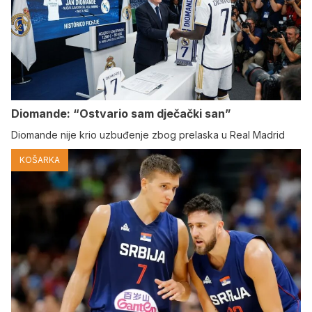
Diomande: “Ostvario sam dječački san”
Diomande nije krio uzbuđenje zbog prelaska u Real Madrid
KOŠARKA