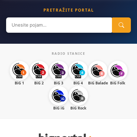
PRETRAŽITE PORTAL
Search
for:
RADIO STANICE
BiG 1
BiG 2
BiG 3
BiG 4
BiG Balade
BiG Folk
BiG iG
BiG Rock