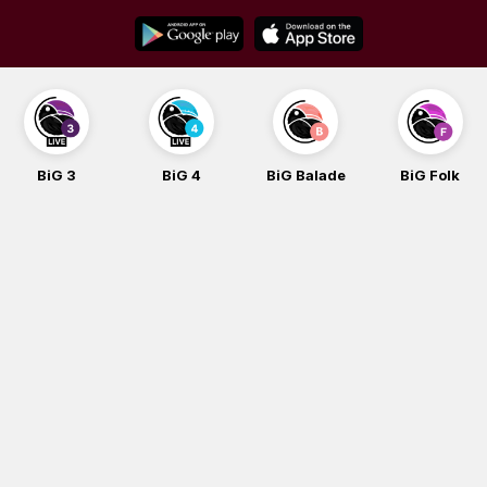
Skip
to
content
BiG 3
BiG 4
BiG Balade
BiG Folk