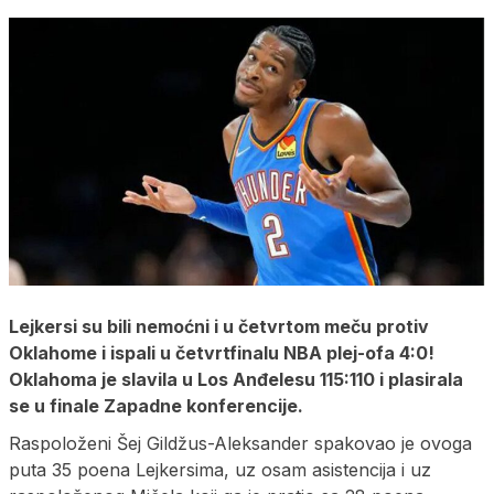
Lejkersi su bili nemoćni i u četvrtom meču protiv
Oklahome i ispali u četvrtfinalu NBA plej-ofa 4:0!
Oklahoma je slavila u Los Anđelesu 115:110 i plasirala
se u finale Zapadne konferencije.
Raspoloženi Šej Gildžus-Aleksander spakovao je ovoga
puta 35 poena Lejkersima, uz osam asistencija i uz