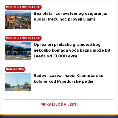
REPUBLIKA SRPSKA / BIH
Bez plata i zdravstvenog osiguranja:
Rudari treću noć proveli u jami
REPUBLIKA SRPSKA / BIH
Oprez pri prelasku granice: Zbog
nekoliko komada voća kazna može biti
i veća od 13.000 evra
BANJA LUKA
Radovi izazvali haos: Kilometarske
kolone kod Prijedorske petlje
PRIKAŽI JOŠ VIJESTI