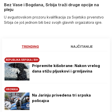
Bez Vase i Bogdana, Srbija traži druge opcije na
pleju
U avgustovskom prozoru kvalifikacija za Svjetsko prvenstvo
Srbija će još jednom biti bez svojih glavnih orgaizatora igre.
TRENDING
NAJČITANIJE
REPUBLIKA SRPSKA / BIH
Pripremite kišobrane: Nakon vrelog
dana stižu pljuskovi i grmljavina
HRONIKA
Na Јarinju privedena tri srpska
policajca