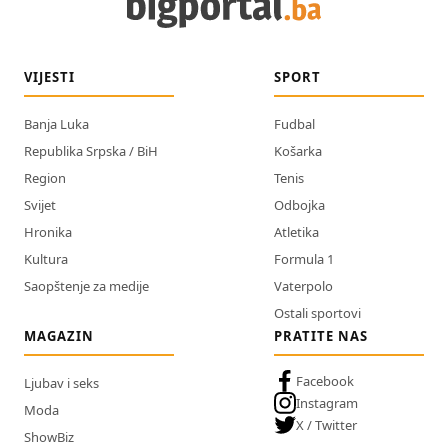
VIJESTI
SPORT
Banja Luka
Fudbal
Republika Srpska / BiH
Košarka
Region
Tenis
Svijet
Odbojka
Hronika
Atletika
Kultura
Formula 1
Saopštenje za medije
Vaterpolo
Ostali sportovi
MAGAZIN
PRATITE NAS
Facebook
Ljubav i seks
Instagram
Moda
X / Twitter
ShowBiz