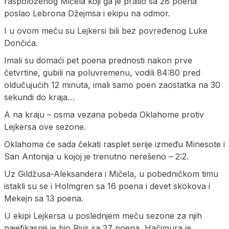
raspoloženog Mičela koji ga je pratio sa 28 poena
poslao Lebrona Džejmsa i ekipu na odmor.
I u ovom meču su Lejkersi bili bez povređenog Luke
Dončića.
Imali su domaći pet poena prednosti nakon prve
četvrtine, gubili na poluvremenu, vodili 84:80 pred
oldučujućih 12 minuta, imali samo poen zaostatka na 30
sekundi do kraja…
A na kraju – osma vezana pobeda Oklahome protiv
Lejkersa ove sezone.
Oklahoma će sada čekati rasplet serije između Minesote i
San Antonija u kojoj je trenutno nerešeno – 2:2.
Uz Gildžusa-Aleksandera i Mičela, u pobedničkom timu
istakli su se i Holmgren sa 16 poena i devet skokova i
Mekejn sa 13 poena.
U ekipi Lejkersa u poslednjem meču sezone za njih
najefikasniji je bio Rivs sa 27 poena, Hačimura je