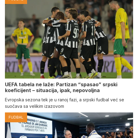
UEFA tabela ne laže: Partizan “spasao” srpski
koeficijent – situacija, ipak, nepovoljna
Evropska sezona tek je u ranoj fazi, a srpski fudbal već se
suočava sa velikim izazovom
FUDBAL