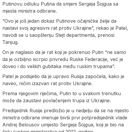
Putinovu odluku Putina da smjeni Sergeja Šojgua sa
mjesta ministra odbrane.
“Ovo je još jedan dokaz Putinove očajničke želje da
nastavi svoj agresivni rat protiv Ukrajine”, rekao je Patel,
navodi se u saopštenju Stejt departmenta, prenosi
Tanjug.
On je naglasio da je rat koji je pokrenuo Putin “ne samo
da je ozbiljno iscrpio privredu Ruske Federacije, već je
doveo i do velikih gubitaka među ruskim trupama”.
Patel je podsjetio da je upravo Rusija započela, kako je
naveo, ničim izazvan rat protiv Ukrajine.
Prema njegovim riječima, Putin to u svakom trenutku
može da zaustavi povlačenjem trupa iz Ukrajine.
Predsjednik Rusije predložio je u nedjelju da se na mjesto
ministra odbrane imenuje bivši prvi potpredsjednik vlade
Andrej Belousov umjesto Sergeja Šojgua, koji je bio na
čelu ruskog ministarstva od 2012. godine.