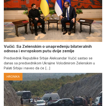
Vučić: Sa Zelenskim o unapređenju bilateralnih
odnosa i evropskom putu dvije zemlje
Predsednik Republike Srbije Aleksandar Vučić sastao se
danas sa predsednikom Ukrajine Volodimirom Zelenskim u
Palati Srbija i naveo da će […]
HRONIKA