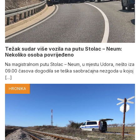
Težak sudar više vozila na putu Stolac – Neum:
Nekoliko osoba povrijeđeno
Na magistralnom putu Stolac – Neum, u mjestu Udora, nešto iza
09.00 časova dogodila se teška saobraćajna nezgoda u kojoj
[…]
HRONIKA