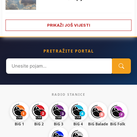
PRIKAŽI JOŠ VIJESTI
PRETRAŽITE PORTAL
Search
for:
RADIO STANICE
BiG 1
BiG 2
BiG 3
BiG 4
BiG Balade
BiG Folk