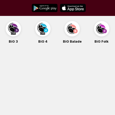
Skip
to
content
BiG 3
BiG 4
BiG Balade
BiG Folk