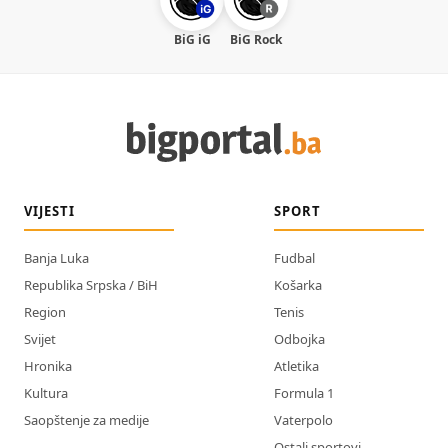
BiG iG
BiG Rock
VIJESTI
SPORT
Banja Luka
Fudbal
Republika Srpska / BiH
Košarka
Region
Tenis
Svijet
Odbojka
Hronika
Atletika
Kultura
Formula 1
Saopštenje za medije
Vaterpolo
Ostali sportovi