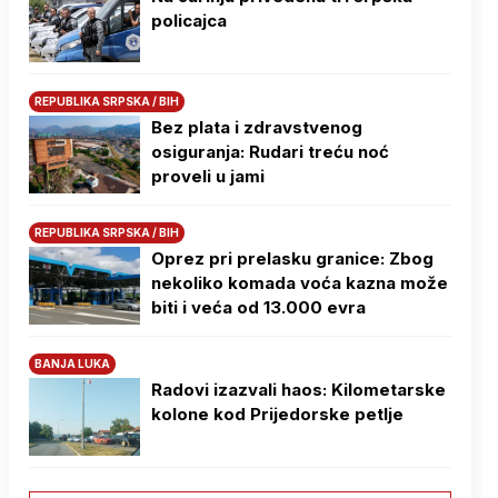
policajca
REPUBLIKA SRPSKA / BIH
Bez plata i zdravstvenog
osiguranja: Rudari treću noć
proveli u jami
REPUBLIKA SRPSKA / BIH
Oprez pri prelasku granice: Zbog
nekoliko komada voća kazna može
biti i veća od 13.000 evra
BANJA LUKA
Radovi izazvali haos: Kilometarske
kolone kod Prijedorske petlje