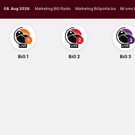
Skip
08. Aug 2026.
Marketing BIG Radio
Marketing BiGportal.ba
Mi smo 
to
content
BiG 1
BiG 2
BiG 3