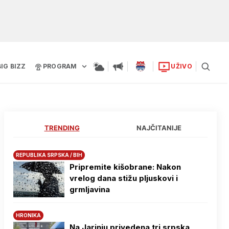
BIG BIZZ
PROGRAM
UŽIVO
TRENDING
NAJČITANIJE
REPUBLIKA SRPSKA / BIH
Pripremite kišobrane: Nakon
vrelog dana stižu pljuskovi i
grmljavina
HRONIKA
Na Јarinju privedena tri srpska