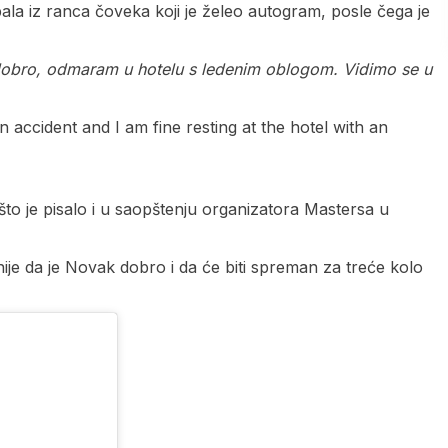
spala iz ranca čoveka koji je želeo autogram, posle čega je
dobro, odmaram u hotelu s ledenim oblogom. Vidimo se u
accident and I am fine resting at the hotel with an
što je pisalo i u saopštenju organizatora Mastersa u
žnije da je Novak dobro i da će biti spreman za treće kolo