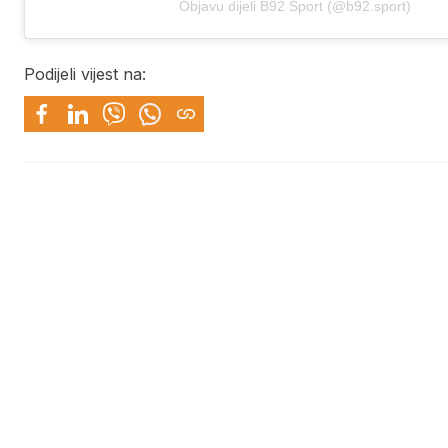
Objavu dijeli B92 Sport (@b92.sport)
Podijeli vijest na: