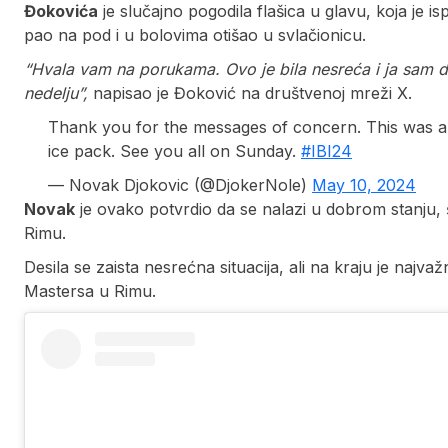
Đokovića
je slučajno pogodila flašica u glavu, koja je i
pao na pod i u bolovima otišao u svlačionicu.
“Hvala vam na porukama. Ovo je bila nesreća i ja sam 
nedelju”,
napisao je Đoković na društvenoj mreži X.
Thank you for the messages of concern. This was an 
ice pack. See you all on Sunday.
#IBI24
— Novak Djokovic (@DjokerNole)
May 10, 2024
Novak
je ovako potvrdio da se nalazi u dobrom stanju, 
Rimu.
Desila se zaista nesrećna situacija, ali na kraju je najva
Mastersa u Rimu.