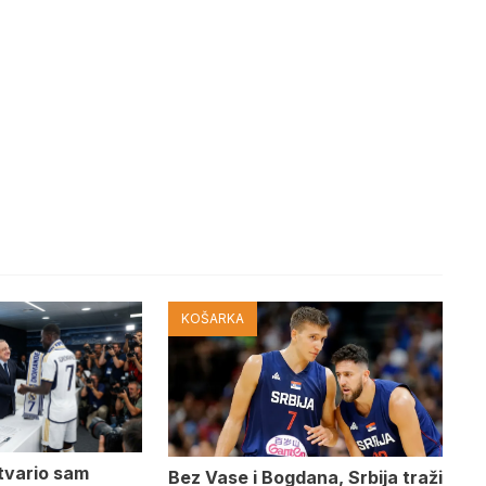
KOŠARKA
tvario sam
Bez Vase i Bogdana, Srbija traži