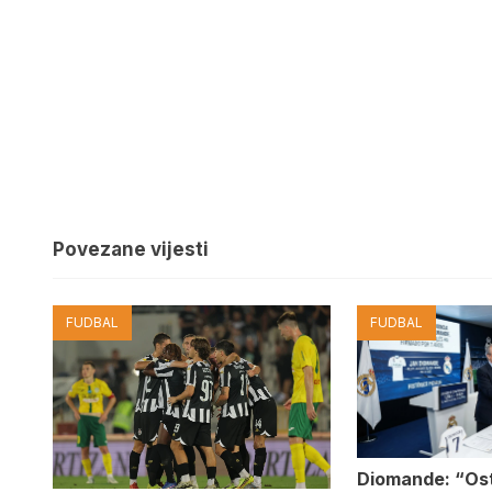
Povezane vijesti
FUDBAL
FUDBAL
Diomande: “Os