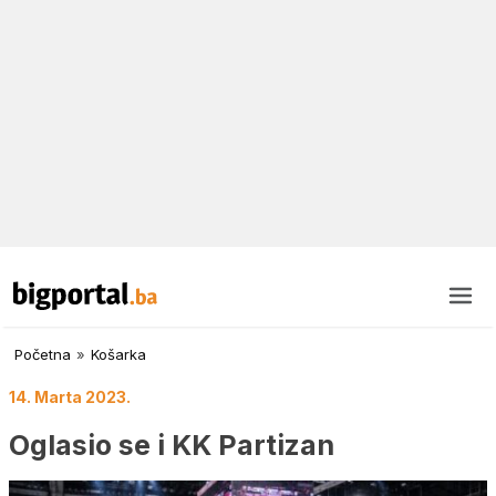
Početna
»
Košarka
14. Marta 2023.
Oglasio se i KK Partizan