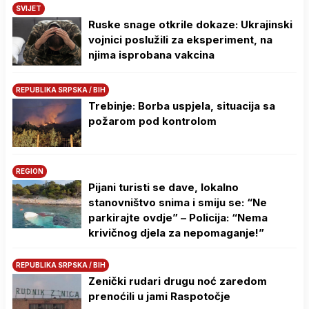
SVIJET
Ruske snage otkrile dokaze: Ukrajinski
vojnici poslužili za eksperiment, na
njima isprobana vakcina
REPUBLIKA SRPSKA / BIH
Trebinje: Borba uspjela, situacija sa
požarom pod kontrolom
REGION
Pijani turisti se dave, lokalno
stanovništvo snima i smiju se: “Ne
parkirajte ovdje” – Policija: “Nema
krivičnog djela za nepomaganje!”
REPUBLIKA SRPSKA / BIH
Zenički rudari drugu noć zaredom
prenoćili u jami Raspotočje