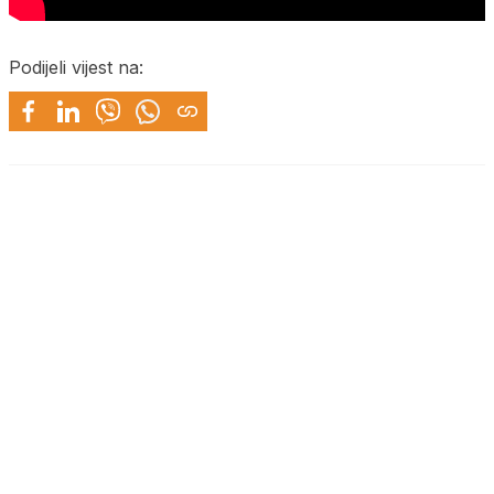
Podijeli vijest na: