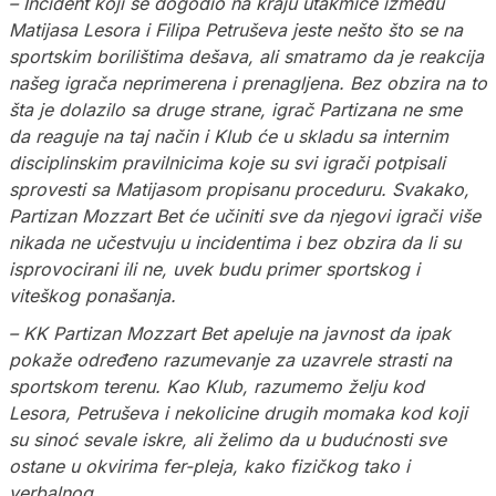
– Incident koji se dogodio na kraju utakmice između
Matijasa Lesora i Filipa Petruševa jeste nešto što se na
sportskim borilištima dešava, ali smatramo da je reakcija
našeg igrača neprimerena i prenagljena. Bez obzira na to
šta je dolazilo sa druge strane, igrač Partizana ne sme
da reaguje na taj način i Klub će u skladu sa internim
disciplinskim pravilnicima koje su svi igrači potpisali
sprovesti sa Matijasom propisanu proceduru. Svakako,
Partizan Mozzart Bet će učiniti sve da njegovi igrači više
nikada ne učestvuju u incidentima i bez obzira da li su
isprovocirani ili ne, uvek budu primer sportskog i
viteškog ponašanja.
– KK Partizan Mozzart Bet apeluje na javnost da ipak
pokaže određeno razumevanje za uzavrele strasti na
sportskom terenu. Kao Klub, razumemo želju kod
Lesora, Petruševa i nekolicine drugih momaka kod koji
su sinoć sevale iskre, ali želimo da u budućnosti sve
ostane u okvirima fer-pleja, kako fizičkog tako i
verbalnog.