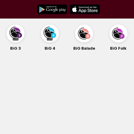
Skip
to
content
BiG 3
BiG 4
BiG Balade
BiG Folk