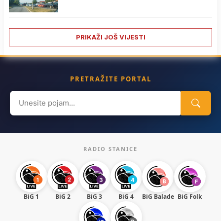
PRIKAŽI JOŠ VIJESTI
PRETRAŽITE PORTAL
Search
for:
RADIO STANICE
BiG 1
BiG 2
BiG 3
BiG 4
BiG Balade
BiG Folk