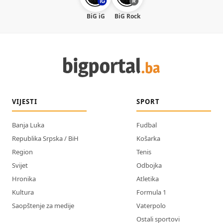
BiG iG
BiG Rock
VIJESTI
SPORT
Banja Luka
Fudbal
Republika Srpska / BiH
Košarka
Region
Tenis
Svijet
Odbojka
Hronika
Atletika
Kultura
Formula 1
Saopštenje za medije
Vaterpolo
Ostali sportovi