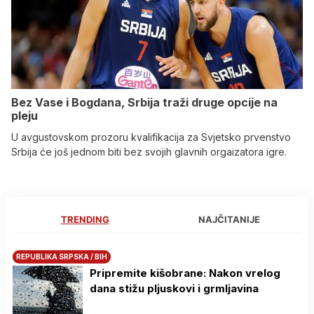
Bez Vase i Bogdana, Srbija traži druge opcije na
pleju
U avgustovskom prozoru kvalifikacija za Svjetsko prvenstvo
Srbija će još jednom biti bez svojih glavnih orgaizatora igre.
TRENDING
NAJČITANIJE
REPUBLIKA SRPSKA / BIH
Pripremite kišobrane: Nakon vrelog
dana stižu pljuskovi i grmljavina