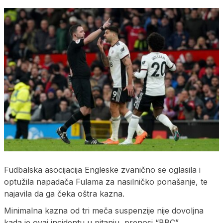
Fudbalska asocijacija Engleske zvanično se oglasila i
optužila napadača Fulama za nasilničko ponašanje, te
najavila da ga čeka oštra kazna.
Minimalna kazna od tri meča suspenzije nije dovoljna
kada je ovaj incidentu u pitanju, prenosi “BBC”.