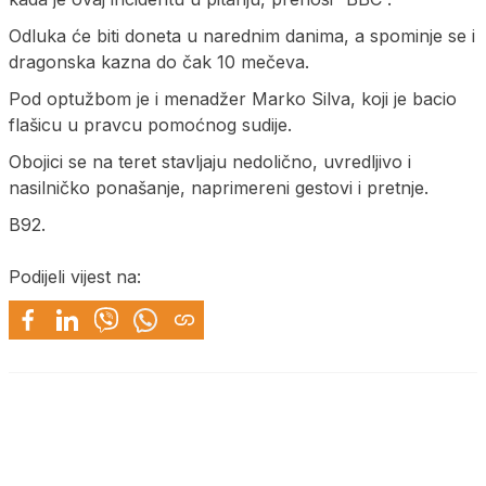
Odluka će biti doneta u narednim danima, a spominje se i
dragonska kazna do čak 10 mečeva.
Pod optužbom je i menadžer Marko Silva, koji je bacio
flašicu u pravcu pomoćnog sudije.
Obojici se na teret stavljaju nedolično, uvredljivo i
nasilničko ponašanje, naprimereni gestovi i pretnje.
B92.
Podijeli vijest na: