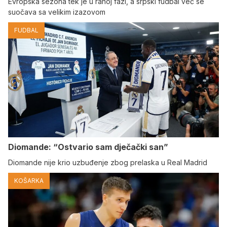
Evropska sezona tek je u ranoj fazi, a srpski fudbal već se
suočava sa velikim izazovom
FUDBAL
Diomande: “Ostvario sam dječački san”
Diomande nije krio uzbuđenje zbog prelaska u Real Madrid
KOŠARKA