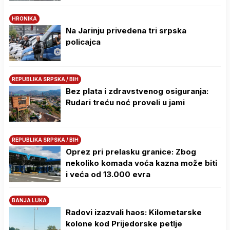
HRONIKA
Na Јarinju privedena tri srpska
policajca
REPUBLIKA SRPSKA / BIH
Bez plata i zdravstvenog osiguranja:
Rudari treću noć proveli u jami
REPUBLIKA SRPSKA / BIH
Oprez pri prelasku granice: Zbog
nekoliko komada voća kazna može biti
i veća od 13.000 evra
BANJA LUKA
Radovi izazvali haos: Kilometarske
kolone kod Prijedorske petlje