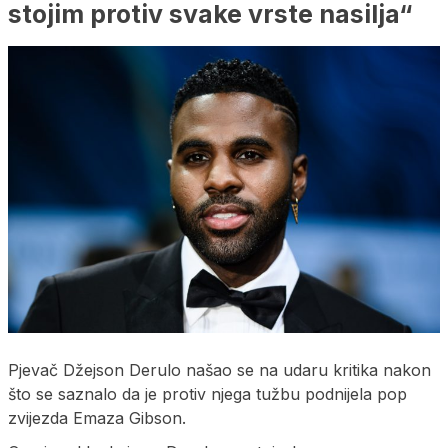
stojim protiv svake vrste nasilja“
Pjevač Džejson Derulo našao se na udaru kritika nakon
što se saznalo da je protiv njega tužbu podnijela pop
zvijezda Emaza Gibson.