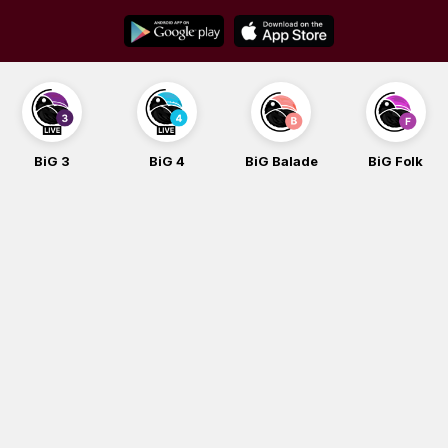
Skip
to
content
BiG 3
BiG 4
BiG Balade
BiG Folk