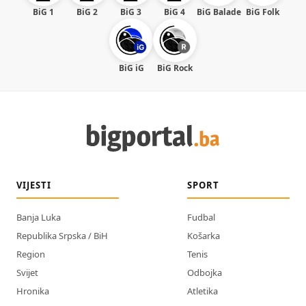
BiG 1
BiG 2
BiG 3
BiG 4
BiG Balade
BiG Folk
BiG iG
BiG Rock
VIJESTI
SPORT
Banja Luka
Fudbal
Republika Srpska / BiH
Košarka
Region
Tenis
Svijet
Odbojka
Hronika
Atletika