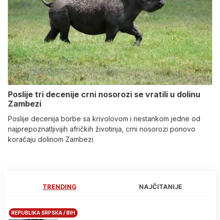
Poslije tri decenije crni nosorozi se vratili u dolinu
Zambezi
Poslije decenija borbe sa krivolovom i nestankom jedne od
najprepoznatljivijih afričkih životinja, crni nosorozi ponovo
koračaju dolinom Zambezi
TRENDING
NAJČITANIJE
REPUBLIKA SRPSKA / BIH