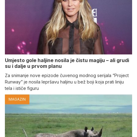
Umjesto gole haljine nosila je čistu magiju – ali grudi
su i dalje u prvom planu
Za snimanje nove epizode čuvenog modnog serijala “Project
Runway” je nosila lepršavu haljinu u bež boji koja prati liniju
tela i ističe figuru
MAGAZIN