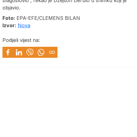
blagoslovio“, rekao je Džejson Derulo u snimku koji je
objavio.
Foto:
EPA-EFE/CLEMENS BILAN
Izvor:
Nova
Podijeli vijest na: