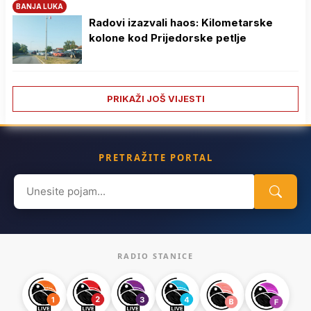
BANJA LUKA
Radovi izazvali haos: Kilometarske
kolone kod Prijedorske petlje
PRIKAŽI JOŠ VIJESTI
PRETRAŽITE PORTAL
Search
for:
RADIO STANICE