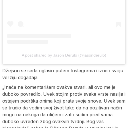
A post shared by Jason Derulo (@jasonderulo)
Džejson se sada oglasio putem Instagrama i izneo svoju
verziju događaja.
„Inače ne komentarišem ovakve stvari, ali ovo me je
duboko povredilo. Uvek stojim protiv svake vrste nasilja i
ostajem podrška onima koji prate svoje snove. Uvek sam
se trudio da vodim svoj život tako da na pozitivan način
mogu na nekoga da utičem i zato sedim pred vama
duboko uvređen zbog ovakvih tvrdnji. Bog vas