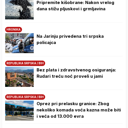
Pripremite kišobrane: Nakon vrelog
dana stižu pljuskovi i grmljavina
HRONIKA
Na Јarinju privedena tri srpska
policajca
REPUBLIKA SRPSKA / BIH
Bez plata i zdravstvenog osiguranja:
Rudari treću noć proveli u jami
REPUBLIKA SRPSKA / BIH
Oprez pri prelasku granice: Zbog
nekoliko komada voća kazna može biti
i veća od 13.000 evra