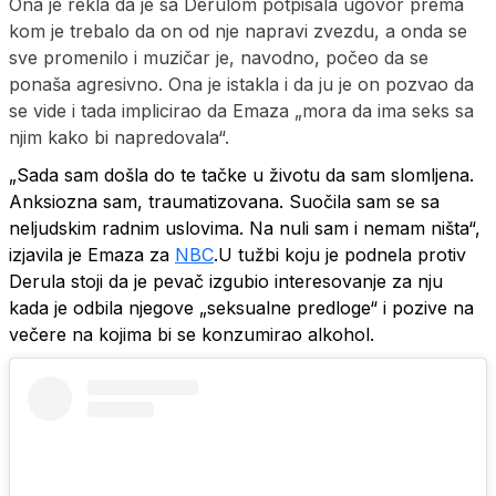
Ona je rekla da je sa Derulom potpisala ugovor prema
kom je trebalo da on od nje napravi zvezdu, a onda se
sve promenilo i muzičar je, navodno, počeo da se
ponaša agresivno. Ona je istakla i da ju je on pozvao da
se vide i tada implicirao da Emaza „mora da ima seks sa
njim kako bi napredovala“.
„Sada sam došla do te tačke u životu da sam slomljena.
Anksiozna sam, traumatizovana. Suočila sam se sa
neljudskim radnim uslovima. Na nuli sam i nemam ništa“,
izjavila je Emaza za
NBC
.
U tužbi koju je podnela protiv
Derula stoji da je pevač izgubio interesovanje za nju
kada je odbila njegove „seksualne predloge“ i pozive na
večere na kojima bi se konzumirao alkohol.