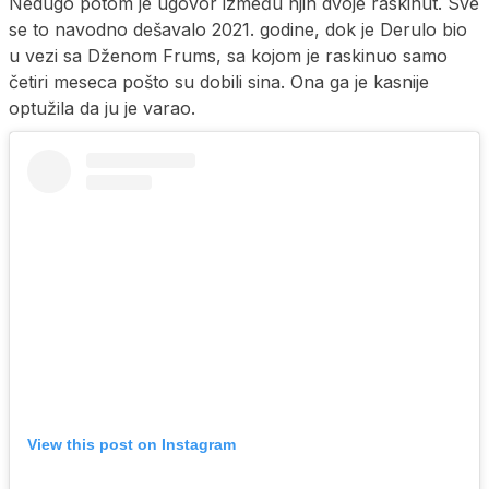
Nedugo potom je ugovor između njih dvoje raskinut. Sve
se to navodno dešavalo 2021. godine, dok je Derulo bio
u vezi sa Dženom Frums, sa kojom je raskinuo samo
četiri meseca pošto su dobili sina. Ona ga je kasnije
optužila da ju je varao.
View this post on Instagram