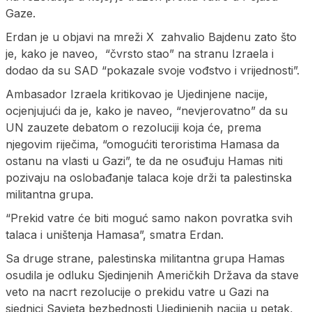
Gaze.
Erdan je u objavi na mreži X zahvalio Bajdenu zato što
je, kako je naveo, “čvrsto stao” na stranu Izraela i
dodao da su SAD “pokazale svoje vođstvo i vrijednosti”.
Ambasador Izraela kritikovao je Ujedinjene nacije,
ocjenjujući da je, kako je naveo, “nevjerovatno” da su
UN zauzete debatom o rezoluciji koja će, prema
njegovim riječima, “omogućiti teroristima Hamasa da
ostanu na vlasti u Gazi”, te da ne osuđuju Hamas niti
pozivaju na oslobađanje talaca koje drži ta palestinska
militantna grupa.
“Prekid vatre će biti moguć samo nakon povratka svih
talaca i uništenja Hamasa”, smatra Erdan.
Sa druge strane, palestinska militantna grupa Hamas
osudila je odluku Sjedinjenih Američkih Država da stave
veto na nacrt rezolucije o prekidu vatre u Gazi na
sjednici Savjeta bezbednosti Ujedinjenih nacija u petak,