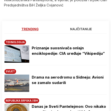
Predsjedništva BiH Željka Cvijanović
TRENDING
NAJČITANIJE
TEHNOLOGIJA
Priznanje suosnivača onlajn
enciklopedije: CIA uređuje “Vikipediju”
SVIJET
Drama na aerodromu u Sidneju: Avioni
se zamalo sudarili
REPUBLIKA SRPSKA / BIH
Danas je Sveti Pantelejmon: Ovo nikako