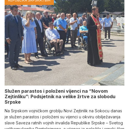
REPUBLIKA SRPSKA / BIH
Služen parastos i položeni vijenci na “Novom
Zejtinliku”: Podsjetnik na velike žrtve za slobodu
Srpske
Na Srpskom vojničkom groblju Novi Zejtinlik na Sokocu danas
je služen parastos i položeni su vijenci u okviru obilježavanja
slave Saveza ratnih vojnih invalida Republike Srpske – Svetog
velikomučenika Pantelejmona, a vijenac je položila i srpski član