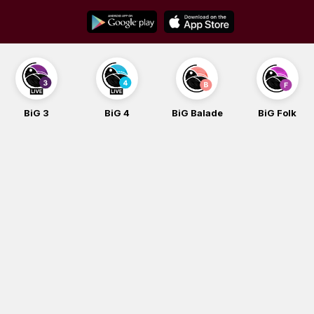
Skip
to
content
BiG 3
BiG 4
BiG Balade
BiG Folk