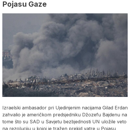
Pojasu Gaze
Izraelski ambasador pri Ujedinjenim nacijama Gilad Erdan
zahvalio je američkom predsjedniku Džozefu Bajdenu na
tome što su SAD u Savjetu bezbjednosti UN uložile veto
na rezoluciju u kojoj je tražen prekid vatre u Pojasu