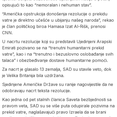
opisujući to kao “nemoralan i nehuman stav”.
“Američka opstrukcija donošenja rezolucije o prekidu
vatre je direktno učešće u ubijanju našeg naroda”, rekao
je član političkog biroa Hamasa Izat Al-Rišk, prenosi
CNN.
U nacrtu rezolucije koji su predstavili Ujedinjeni Arapski
Emirati pozivano se na “trenutni humanitarni prekid
vatre”, kao i na “trenutno i bezuslovno oslobađanje svih
talaca” i obezbeđivanje dostave humanitarne pomoći.
Za nacrt je glasalo 13 zemalja, SAD su stavile veto, dok
je Velika Britanija bila uzdržana.
Sjedinjene Američke Države su ranije nagovijestile da ne
odobravaju nacrt teksta rezolucije.
Kao jedna od pet stalnih članica Saveta bezbjednosti sa
pravom veta, SAD su se više puta odupirale pozivima na
prekid vatre, naglašavajući pravo Izraela da se brani