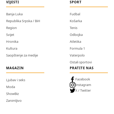
VIJESTI
SPORT
Banja Luka
Fudbal
Republika Srpska / BiH
Košarka
Region
Tenis
Svijet
Odbojka
Hronika
Atletika
Kultura
Formula 1
Saopštenje za medije
Vaterpolo
Ostali sportovi
MAGAZIN
PRATITE NAS
Facebook
Ljubav i seks
Instagram
Moda
X / Twitter
ShowBiz
Zanimljivo