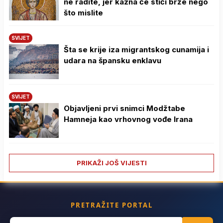
ne radite, jer kazna će stići brže nego
što mislite
SVIJET
Šta se krije iza migrantskog cunamija i
udara na špansku enklavu
SVIJET
Objavljeni prvi snimci Modžtabe
Hamneja kao vrhovnog vođe Irana
PRIKAŽI JOŠ VIJESTI
PRETRAŽITE PORTAL
Search