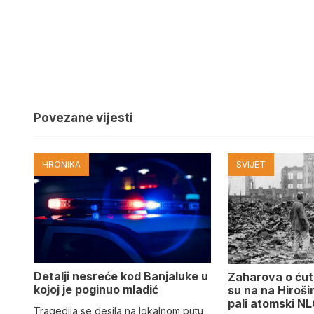
Povezane vijesti
HRONIKA
SVIJET
Detalji nesreće kod Banjaluke u
Zaharova o ćuta
kojoj je poginuo mladić
su na na Hiroši
pali atomski N
Tragedija se desila na lokalnom putu