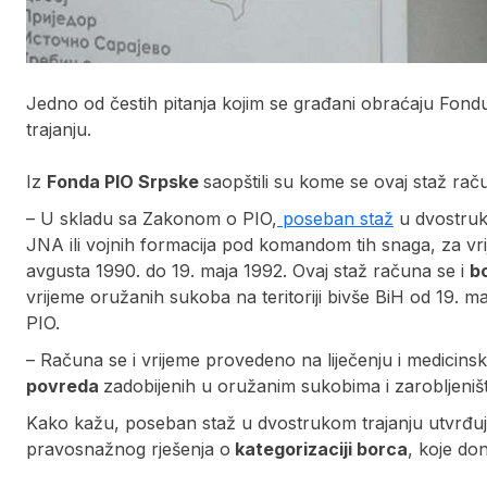
Jedno od čestih pitanja kojim se građani obraćaju Fond
trajanju.
Iz
Fonda PIO Srpske
saopštili su kome se ovaj staž rač
– U skladu sa Zakonom o PIO,
poseban staž
u dvostruk
JNA ili vojnih formacija pod komandom tih snaga, za vrij
avgusta 1990. do 19. maja 1992. Ovaj staž računa se i
b
vrijeme oružanih sukoba na teritoriji bivše BiH od 19. m
PIO.
– Računa se i vrijeme provedeno na liječenju i medicinsko
povreda
zadobijenih u oružanim sukobima i zarobljeništ
Kako kažu, poseban staž u dvostrukom trajanju utvrđu
pravosnažnog rješenja o
kategorizaciji borca
, koje do