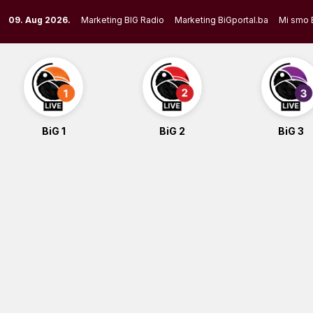
Skip
09. Aug 2026.
Marketing BIG Radio
Marketing BiGportal.ba
Mi smo 
to
content
BiG 1
BiG 2
BiG 3