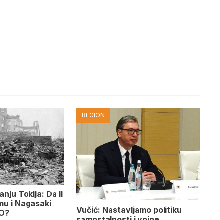
REGION
nju Tokija: Da li
mu i Nagasaki
Vučić: Nastavljamo politiku
LO?
samostalnosti i vojne