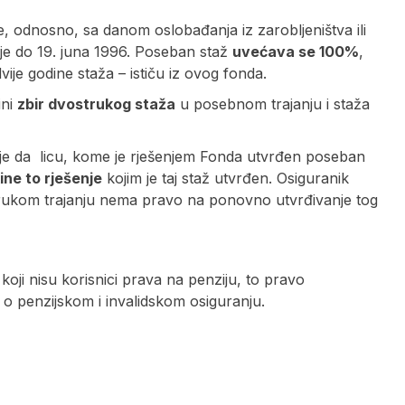
, odnosno, sa danom oslobađanja iz zarobljeništva ili
snije do 19. juna 1996. Poseban staž
uvećava se 100%
,
je godine staža – ističu iz ovog fonda.
ini
zbir dvostrukog staža
u posebnom trajanju i staža
 da licu, kome je rješenjem Fonda utvrđen poseban
ine to rješenje
kojim je taj staž utvrđen. Osiguranik
rukom trajanju nema pravo na ponovno utvrđivanje tog
ji nisu korisnici prava na penziju, to pravo
 penzijskom i invalidskom osiguranju.