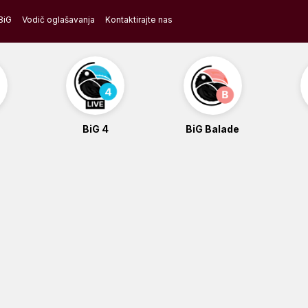
BiG
Vodič oglašavanja
Kontaktirajte nas
BiG 4
BiG Balade