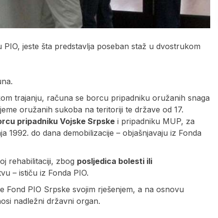
u PIO, jeste šta predstavlja poseban staž u dvostrukom
una.
om trajanju, računa se borcu pripadniku oružanih snaga
eme oružanih sukoba na teritoriji te države od 17.
orcu pripadniku Vojske Srpske
i pripadniku MUP, za
aja 1992. do dana demobilizacije – objašnjavaju iz Fonda
j rehabilitaciji, zbog
posljedica bolesti ili
vu – ističu iz Fonda PIO.
je Fond PIO Srpske svojim rješenjem, a na osnovu
nosi nadležni državni organ.