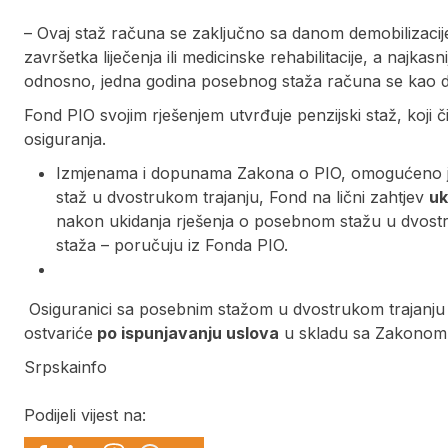
– Ovaj staž računa se zaključno sa danom demobilizacije
završetka liječenja ili medicinske rehabilitacije, a najka
odnosno, jedna godina posebnog staža računa se kao dvi
Fond PIO svojim rješenjem utvrđuje penzijski staž, koji č
osiguranja.
Izmjenama i dopunama Zakona o PIO, omogućeno je
staž u dvostrukom trajanju, Fond na lični zahtjev
uk
nakon ukidanja rješenja o posebnom stažu u dvost
staža – poručuju iz Fonda PIO.
Osiguranici sa posebnim stažom u dvostrukom trajanju ko
ostvariće
po ispunjavanju uslova
u skladu sa Zakonom o
Srpskainfo
Podijeli vijest na: