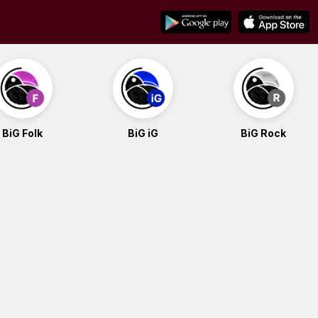
BiG Folk
BiG iG
BiG Rock