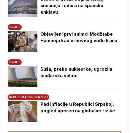
cunamija i udara na špansku
enklavu
SVIJET
Objavljeni prvi snimci Modžtabe
Hamneja kao vrhovnog vođe Irana
SVIJET
Suša, preko nuklearke, ugrozila
mađarsku valutu
REPUBLIKA SRPSKA / BIH
Pad inflacije u Republici Srpskoj,
pogled uperen na globalne rizike