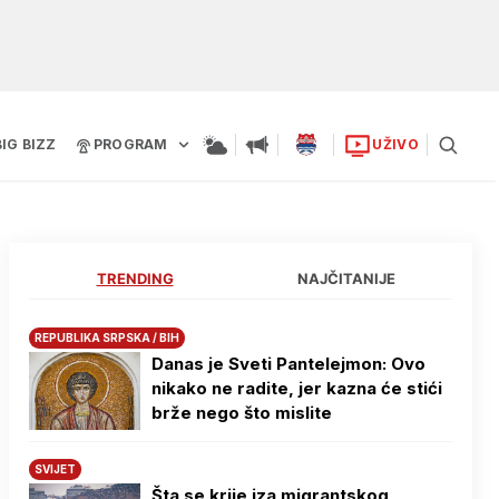
BIG BIZZ
PROGRAM
UŽIVO
TRENDING
NAJČITANIJE
REPUBLIKA SRPSKA / BIH
Danas je Sveti Pantelejmon: Ovo
nikako ne radite, jer kazna će stići
brže nego što mislite
SVIJET
Šta se krije iza migrantskog