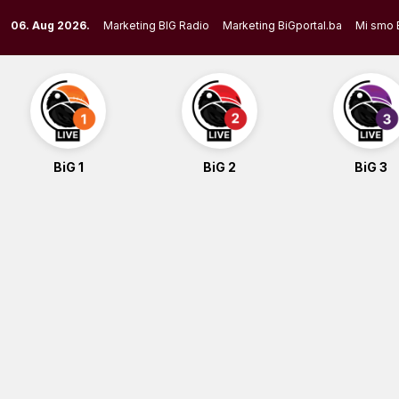
Skip
06. Aug 2026.
Marketing BIG Radio
Marketing BiGportal.ba
Mi smo 
to
content
BiG 1
BiG 2
BiG 3