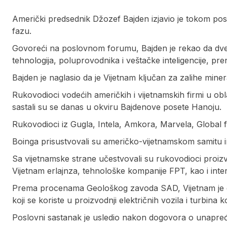
Američki predsednik Džozef Bajden izjavio je tokom po
fazu.
Govoreći na poslovnom forumu, Bajden je rekao da dve n
tehnologija, poluprovodnika i veštačke inteligencije, pre
Bajden je naglasio da je Vijetnam ključan za zalihe mine
Rukovodioci vodećih američkih i vijetnamskih firmi u obla
sastali su se danas u okviru Bajdenove posete Hanoju.
Rukovodioci iz Gugla, Intela, Amkora, Marvela, Global f
Boinga prisustvovali su američko-vijetnamskom samitu inov
Sa vijetnamske strane učestvovali su rukovodioci proiz
Vijetnam erlajnza, tehnološke kompanije FPT, kao i inte
Prema procenama Geološkog zavoda SAD, Vijetnam je dru
koji se koriste u proizvodnji električnih vozila i turbina
Poslovni sastanak je usledio nakon dogovora o unapređ