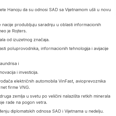
sete Hanoju da su odnosi SAD sa Vijetnamom ušli u novu
acije produbljuju saradnju u oblasti informacionih
neo je Rojters.
rala od izuzetnog značaja.
sti poluprovodnika, informacionih tehnologija i avijacije
aundrisa i
acija i investicija.
vođača električnih automobila VinFast, avioprevoznika
rnet firme VNG.
ga zemlja u svetu po veličini nalazišta retkih minerala
 koje rade na pogon vetra.
enju diplomatskih odnosa SAD i Vijetnama u nedelju.