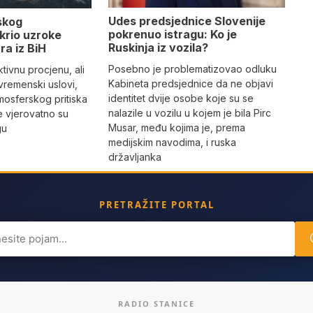
Udes predsjednice Slovenije
skog
pokrenuo istragu: Ko je
krio uzroke
Ruskinja iz vozila?
ra iz BiH
Posebno je problematizovao odluku
tivnu procjenu, ali
Kabineta predsjednice da ne objavi
vremenski uslovi,
identitet dvije osobe koje su se
mosferskog pritiska
nalazile u vozilu u kojem je bila Pirc
e vjerovatno su
Musar, među kojima je, prema
gu
medijskim navodima, i ruska
državljanka
PRETRAŽITE PORTAL
ch
RADIO STANICE