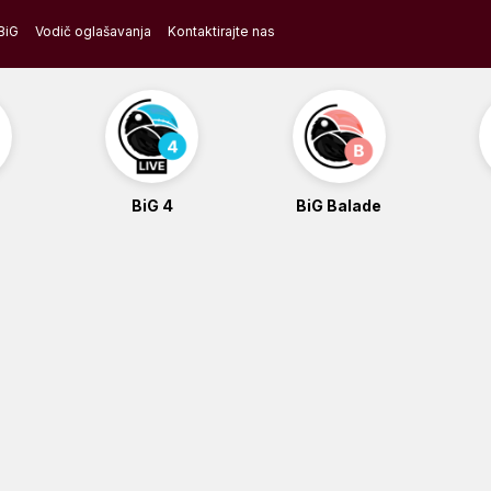
BiG
Vodič oglašavanja
Kontaktirajte nas
BiG 4
BiG Balade