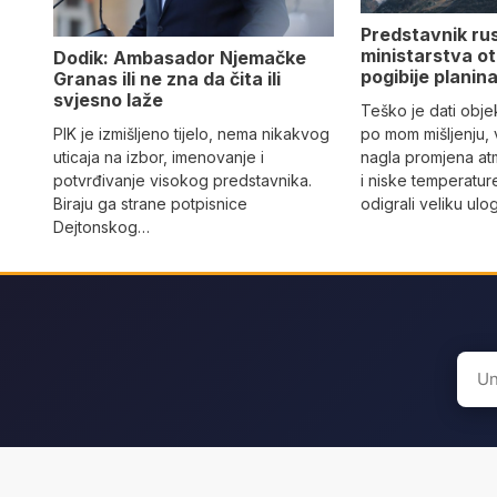
Predstavnik ru
ministarstva ot
Dodik: Ambasador Njemačke
pogibije planina
Granas ili ne zna da čita ili
svjesno laže
Teško je dati objek
PIK je izmišljeno tijelo, nema nikakvog
po mom mišljenju, 
uticaja na izbor, imenovanje i
nagla promjena at
potvrđivanje visokog predstavnika.
i niske temperatur
Biraju ga strane potpisnice
odigrali veliku ulo
Dejtonskog…
Sear
for: