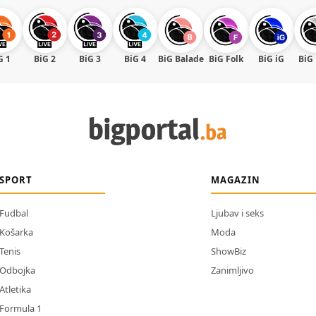
G 1
BiG 2
BiG 3
BiG 4
BiG Balade
BiG Folk
BiG iG
BiG
SPORT
MAGAZIN
Fudbal
Ljubav i seks
Košarka
Moda
Tenis
ShowBiz
Odbojka
Zanimljivo
Atletika
Formula 1