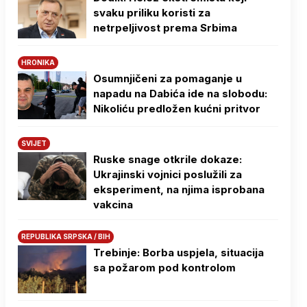
svaku priliku koristi za
netrpeljivost prema Srbima
HRONIKA
Osumnjičeni za pomaganje u
napadu na Dabića ide na slobodu:
Nikoliću predložen kućni pritvor
SVIJET
Ruske snage otkrile dokaze:
Ukrajinski vojnici poslužili za
eksperiment, na njima isprobana
vakcina
REPUBLIKA SRPSKA / BIH
Trebinje: Borba uspjela, situacija
sa požarom pod kontrolom