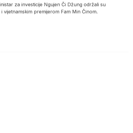
nistar za investicije Ngujen Či Džung održali su
m i vijetnamskim premijerom Fam Min Činom.