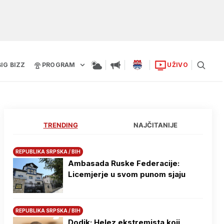
BIG BIZZ
PROGRAM
UŽIVO
TRENDING
NAJČITANIJE
REPUBLIKA SRPSKA / BIH
Ambasada Ruske Federacije:
Licemjerje u svom punom sjaju
REPUBLIKA SRPSKA / BIH
Dodik: Helez ekstremista koji