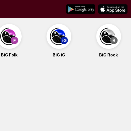
BiG Folk
BiG iG
BiG Rock