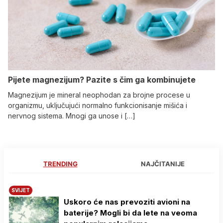
Pijete magnezijum? Pazite s čim ga kombinujete
Magnezijum je mineral neophodan za brojne procese u
organizmu, uključujući normalno funkcionisanje mišića i
nervnog sistema. Mnogi ga unose i […]
TRENDING
NAJČITANIJE
SVIJET
Uskoro će nas prevoziti avioni na
baterije? Mogli bi da lete na veoma