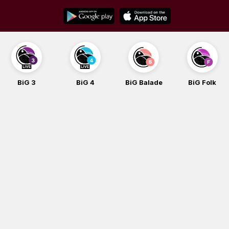
Skip
to
content
BiG 3
BiG 4
BiG Balade
BiG Folk