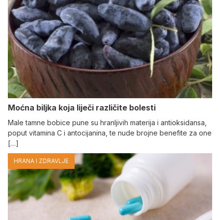
Moćna biljka koja liječi različite bolesti
Male tamne bobice pune su hranljivih materija i antioksidansa,
poput vitamina C i antocijanina, te nude brojne benefite za one
[…]
HRANA I ZDRAVLJE