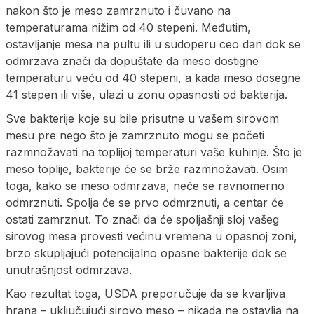
nakon što je meso zamrznuto i čuvano na
temperaturama nižim od 40 stepeni. Međutim,
ostavljanje mesa na pultu ili u sudoperu ceo dan dok se
odmrzava znači da dopuštate da meso dostigne
temperaturu veću od 40 stepeni, a kada meso dosegne
41 stepen ili više, ulazi u zonu opasnosti od bakterija.
Sve bakterije koje su bile prisutne u vašem sirovom
mesu pre nego što je zamrznuto mogu se početi
razmnožavati na toplijoj temperaturi vaše kuhinje. Što je
meso toplije, bakterije će se brže razmnožavati. Osim
toga, kako se meso odmrzava, neće se ravnomerno
odmrznuti. Spolja će se prvo odmrznuti, a centar će
ostati zamrznut. To znači da će spoljašnji sloj vašeg
sirovog mesa provesti većinu vremena u opasnoj zoni,
brzo skupljajući potencijalno opasne bakterije dok se
unutrašnjost odmrzava.
Kao rezultat toga, USDA preporučuje da se kvarljiva
hrana – uključujući sirovo meso – nikada ne ostavlja na