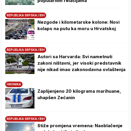
popularnim relacijama
REPUBLIKA SRPSKA / BIH
Nezgode i kilometarske kolone: Novi
kolaps na putu ka moru u Hrvatskoj
REPUBLIKA SRPSKA / BIH
Autori sa Harvarda: Svi nametnuti
zakoni ništavni, jer visoki predstavnik
nije nikad imao zakonodavna ovlaštenja
HRONIKA
Zaplijenjeno 20 kilograma marihuane,
uhapšen Zećanin
REPUBLIKA SRPSKA / BIH
Stiže promjena vremena: Naoblačenje