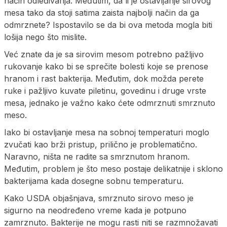
način odleđivanja. Međutim, da li je ostavljanje sirovog
mesa tako da stoji satima zaista najbolji način da ga
odmrznete? Ispostavilo se da bi ova metoda mogla biti
lošija nego što mislite.
Već znate da je sa sirovim mesom potrebno pažljivo
rukovanje kako bi se sprečite bolesti koje se prenose
hranom i rast bakterija. Međutim, dok možda perete
ruke i pažljivo kuvate piletinu, govedinu i druge vrste
mesa, jednako je važno kako ćete odmrznuti smrznuto
meso.
Iako bi ostavljanje mesa na sobnoj temperaturi moglo
zvučati kao brži pristup, prilično je problematično.
Naravno, ništa ne radite sa smrznutom hranom.
Međutim, problem je što meso postaje delikatnije i sklono
bakterijama kada dosegne sobnu temperaturu.
Kako USDA objašnjava, smrznuto sirovo meso je
sigurno na neodređeno vreme kada je potpuno
zamrznuto. Bakterije ne mogu rasti niti se razmnožavati