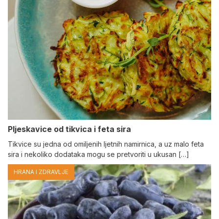
Pljeskavice od tikvica i feta sira
Tikvice su jedna od omiljenih ljetnih namirnica, a uz malo feta
sira i nekoliko dodataka mogu se pretvoriti u ukusan […]
HRANA I ZDRAVLJE