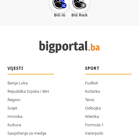
BiG iG
BiG Rock
VIJESTI
SPORT
Banja Luka
Fudbal
Republika Srpska / BiH
Košarka
Region
Tenis
Svijet
Odbojka
Hronika
Atletika
Kultura
Formula 1
Saopštenje za medije
Vaterpolo