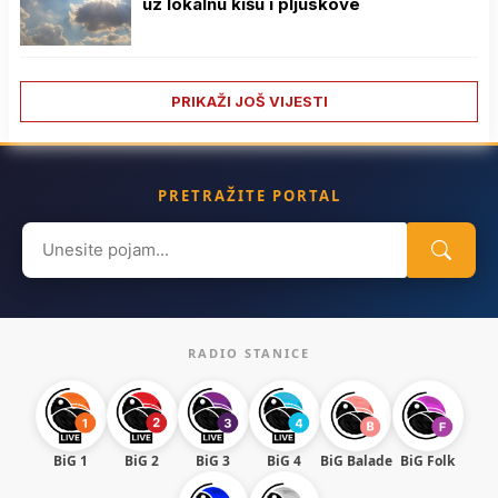
uz lokalnu kišu i pljuskove
PRIKAŽI JOŠ VIJESTI
PRETRAŽITE PORTAL
Search
for:
RADIO STANICE
BiG 1
BiG 2
BiG 3
BiG 4
BiG Balade
BiG Folk