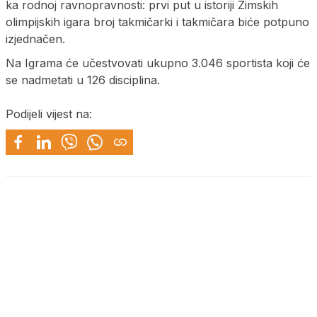
ka rodnoj ravnopravnosti: prvi put u istoriji Zimskih
olimpijskih igara broj takmičarki i takmičara biće potpuno
izjednačen.
Na Igrama će učestvovati ukupno 3.046 sportista koji će
se nadmetati u 126 disciplina.
Podijeli vijest na: