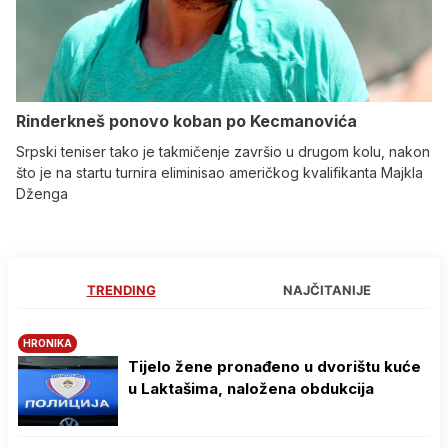
Rinderkneš ponovo koban po Kecmanovića
Srpski teniser tako je takmičenje završio u drugom kolu, nakon
što je na startu turnira eliminisao američkog kvalifikanta Majkla
Dženga
TRENDING
NAJČITANIJE
HRONIKA
Tijelo žene pronađeno u dvorištu kuće
u Laktašima, naložena obdukcija