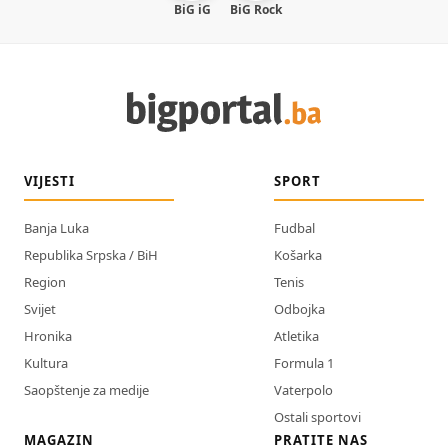
BiG iG
BiG Rock
VIJESTI
SPORT
Banja Luka
Fudbal
Republika Srpska / BiH
Košarka
Region
Tenis
Svijet
Odbojka
Hronika
Atletika
Kultura
Formula 1
Saopštenje za medije
Vaterpolo
Ostali sportovi
MAGAZIN
PRATITE NAS