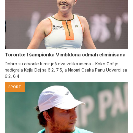
Toronto: I šampionka Vimbldona odmah eliminisana
Dobro su otvorile turnir još dva velika imena – Koko Gof je
nadigrala Kejlu Dej sa 6:2, 7:5, a Naomi Osaka Panu Udvardi sa
6:2, 6:4
SPORT