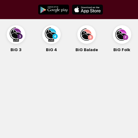
Skip
to
content
BiG 3
BiG 4
BiG Balade
BiG Folk