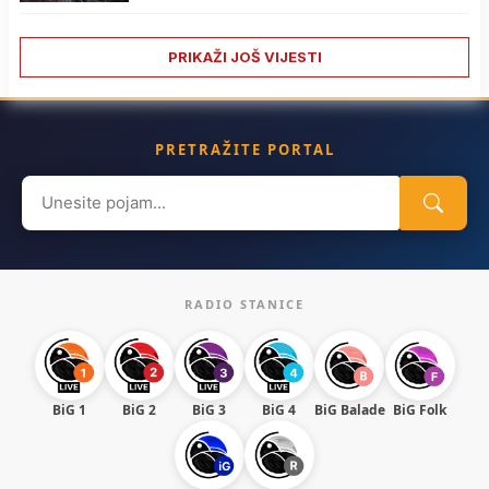
PRIKAŽI JOŠ VIJESTI
PRETRAŽITE PORTAL
Search
for:
RADIO STANICE
BiG 1
BiG 2
BiG 3
BiG 4
BiG Balade
BiG Folk