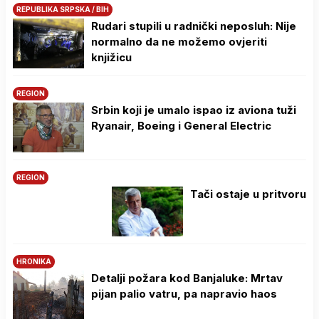
REPUBLIKA SRPSKA / BIH
Rudari stupili u radnički neposluh: Nije
normalno da ne možemo ovjeriti
knjižicu
REGION
Srbin koji je umalo ispao iz aviona tuži
Ryanair, Boeing i General Electric
REGION
Tači ostaje u pritvoru
HRONIKA
Detalji požara kod Banjaluke: Mrtav
pijan palio vatru, pa napravio haos