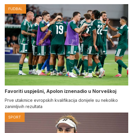
FUDBAL
Favoriti uspješni, Apolon iznenadio u Norveškoj
Prve utakmice evropskih kvalifikacija donijele su nekoliko
zanimljivih rezultata
SPORT