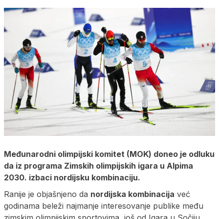
Međunarodni olimpijski komitet (MOK) doneo je odluku
da iz programa Zimskih olimpijskih igara u Alpima
2030. izbaci nordijsku kombinaciju.
Ranije je objašnjeno da
nordijska kombinacija
već
godinama beleži najmanje interesovanje publike među
zimskim olimpijskim sportovima, još od Igara u Sočiju