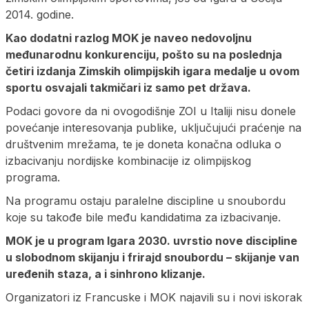
2014. godine.
Kao dodatni razlog MOK je naveo nedovoljnu
međunarodnu konkurenciju, pošto su na poslednja
četiri izdanja Zimskih olimpijskih igara medalje u ovom
sportu osvajali takmičari iz samo pet država.
Podaci govore da ni ovogodišnje ZOI u Italiji nisu donele
povećanje interesovanja publike, uključujući praćenje na
društvenim mrežama, te je doneta konačna odluka o
izbacivanju nordijske kombinacije iz olimpijskog
programa.
Na programu ostaju paralelne discipline u snoubordu
koje su takođe bile među kandidatima za izbacivanje.
MOK je u program Igara 2030. uvrstio nove discipline
u slobodnom skijanju i frirajd snoubordu – skijanje van
uređenih staza, a i sinhrono klizanje.
Organizatori iz Francuske i MOK najavili su i novi iskorak