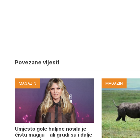
Povezane vijesti
MAGAZIN
MAGAZIN
Umjesto gole haljine nosila je
čistu magiju – ali grudi su i dalje