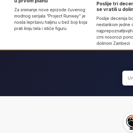
u prvom planu
Poslije tri dece
se vratili u dol
Za snimanje nove epizode čuvenog
modnog serijala “Project Runway” je
Poslije decenija b
nosila lepršavu haljinu u bež boji koja
nestankom jedne 
prati liniju tela i ističe figuru
najprepoznatljivijih
crni nosorozi pon
dolinom Zambezi
Sear
for: