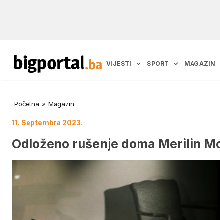
VIJESTI
SPORT
MAGAZIN
Početna
»
Magazin
11. Septembra 2023.
Odloženo rušenje doma Merilin M