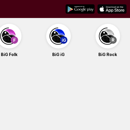
BiG Folk
BiG iG
BiG Rock