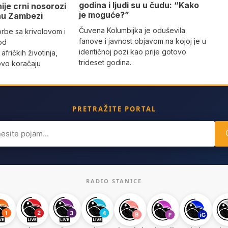
godina i ljudi su u čudu: “Kako
nije crni nosorozi
je moguće?”
inu Zambezi
Čuvena Kolumbijka je oduševila
orbe sa krivolovom i
fanove i javnost objavom na kojoj je u
od
identičnoj pozi kao prije gotovo
 afričkih životinja,
trideset godina.
ovo koračaju
PRETRAŽITE PORTAL
ch
RADIO STANICE