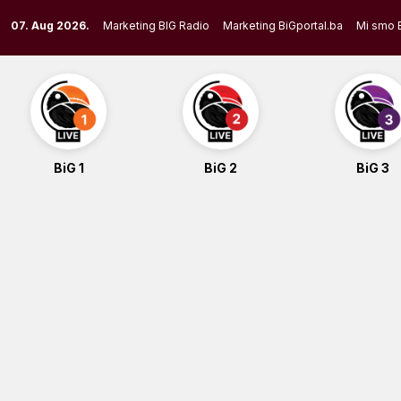
Skip
07. Aug 2026.
Marketing BIG Radio
Marketing BiGportal.ba
Mi smo 
to
content
BiG 1
BiG 2
BiG 3