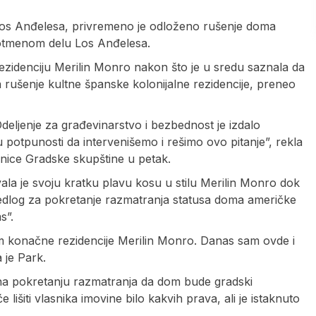
os Anđelesa, privremeno je odloženo rušenje doma
otmenom delu Los Anđelesa.
 rezidenciju Merilin Monro nakon što je u sredu saznala da
za rušenje kultne španske kolonijalne rezidencije, preneo
Odeljenje za građevinarstvo i bezbednost je izdalo
 potpunosti da intervenišemo i rešimo ovo pitanje”, rekla
nice Gradske skupštine u petak.
ovala je svoju kratku plavu kosu u stilu Merilin Monro dok
predlog za pokretanje razmatranja statusa doma američke
s”.
om konačne rezidencije Merilin Monro. Danas sam ovde i
 je Park.
a na pokretanju razmatranja da dom bude gradski
 lišiti vlasnika imovine bilo kakvih prava, ali je istaknuto