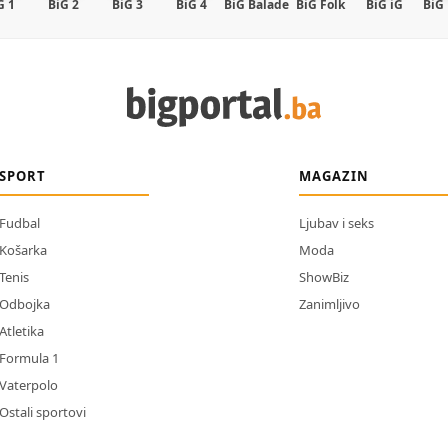
G 1
BiG 2
BiG 3
BiG 4
BiG Balade
BiG Folk
BiG iG
BiG
SPORT
MAGAZIN
Fudbal
Ljubav i seks
Košarka
Moda
Tenis
ShowBiz
Odbojka
Zanimljivo
Atletika
Formula 1
Vaterpolo
Ostali sportovi