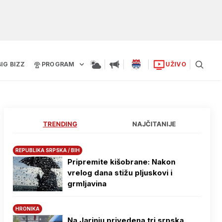
BIG BIZZ
PROGRAM
UŽIVO
TRENDING
NAJČITANIJE
REPUBLIKA SRPSKA / BIH
Pripremite kišobrane: Nakon
vrelog dana stižu pljuskovi i
grmljavina
HRONIKA
Na Јarinju privedena tri srpska