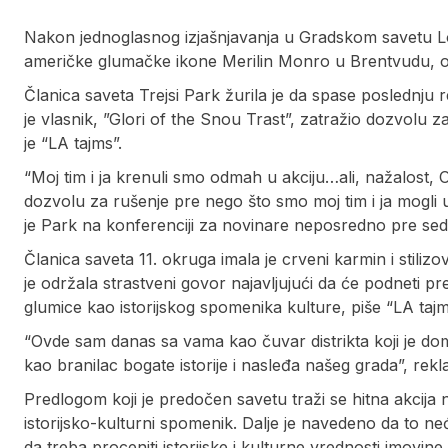
Nakon jednoglasnog izjašnjavanja u Gradskom savetu L
američke glumačke ikone Merilin Monro u Brentvudu, 
Članica saveta Trejsi Park žurila je da spase poslednju
je vlasnik, ”Glori of the Snou Trast”, zatražio dozvolu 
je “LA tajms”.
“Moj tim i ja krenuli smo odmah u akciju…ali, nažalost, 
dozvolu za rušenje pre nego što smo moj tim i ja mogli u
je Park na konferenciji za novinare neposredno pre sed
Članica saveta 11. okruga imala je crveni karmin i stiliz
je održala strastveni govor najavljujući da će podneti 
glumice kao istorijskog spomenika kulture, piše “LA tajm
“Ovde sam danas sa vama kao čuvar distrikta koji je d
kao branilac bogate istorije i nasleđa našeg grada”, rekla
Predlogom koji je predočen savetu traži se hitna akcij
istorijsko-kulturni spomenik. Dalje je navedeno da to neće
da treba proceniti istorijske i kulturne vrednosti imovine.