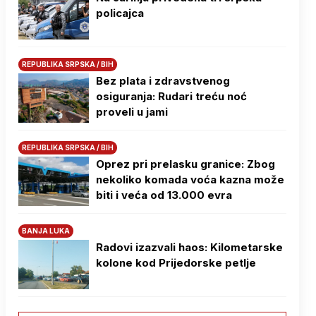
policajca
REPUBLIKA SRPSKA / BIH
Bez plata i zdravstvenog
osiguranja: Rudari treću noć
proveli u jami
REPUBLIKA SRPSKA / BIH
Oprez pri prelasku granice: Zbog
nekoliko komada voća kazna može
biti i veća od 13.000 evra
BANJA LUKA
Radovi izazvali haos: Kilometarske
kolone kod Prijedorske petlje