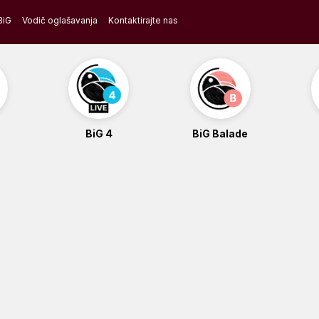
BiG
Vodič oglašavanja
Kontaktirajte nas
BiG 4
BiG Balade