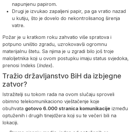
napunjenu papirom.
Drugi je izvukao zapaljeni papir, pa ga vratio nazad
u kutiju, što je dovelo do nekontrolisanog širenja
vatre.
Požar je u kratkom roku zahvatio više spratova i
potpuno uništio zgradu, uzrokovavši ogromnu
materijalnu štetu. Sa njima je u zgradi bilo još troje
maloljetnika koji u ovom postupku imaju status svjedoka,
prenosi Indeks (
Index
).
Tražio državljanstvo BiH da izbjegne
zatvor?
Istražitelji su tokom rada na ovom slučaju sproveli
obimno telekomunikaciono vještačenje koje
obuhvata
gotovo 6.000 stranica komunikacije
između
optuženih i drugih tinejdžera koji su te večeri bili na
lokaciji.