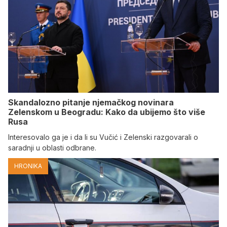
Skandalozno pitanje njemačkog novinara
Zelenskom u Beogradu: Kako da ubijemo što više
Rusa
Interesovalo ga je i da li su Vučić i Zelenski razgovarali o
saradnji u oblasti odbrane.
HRONIKA