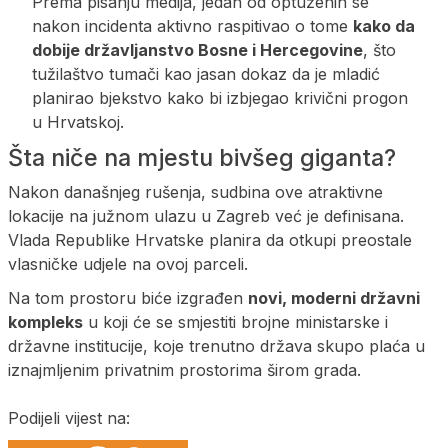
Prema pisanju medija, jedan od optuženih se
nakon incidenta aktivno raspitivao o tome
kako da
dobije državljanstvo Bosne i Hercegovine
, što
tužilaštvo tumači kao jasan dokaz da je mladić
planirao bjekstvo kako bi izbjegao krivični progon
u Hrvatskoj.
Šta niče na mjestu bivšeg giganta?
Nakon današnjeg rušenja, sudbina ove atraktivne
lokacije na južnom ulazu u Zagreb već je definisana.
Vlada Republike Hrvatske planira da otkupi preostale
vlasničke udjele na ovoj parceli.
Na tom prostoru biće izgrađen
novi, moderni državni
kompleks
u koji će se smjestiti brojne ministarske i
državne institucije, koje trenutno država skupo plaća u
iznajmljenim privatnim prostorima širom grada.
Podijeli vijest na: