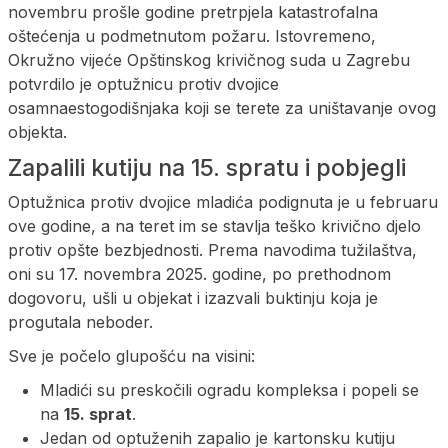
novembru prošle godine pretrpjela katastrofalna
oštećenja u podmetnutom požaru. Istovremeno,
Okružno vijeće Opštinskog krivičnog suda u Zagrebu
potvrdilo je optužnicu protiv dvojice
osamnaestogodišnjaka koji se terete za uništavanje ovog
objekta.
Zapalili kutiju na 15. spratu i pobjegli
Optužnica protiv dvojice mladića podignuta je u februaru
ove godine, a na teret im se stavlja teško krivično djelo
protiv opšte bezbjednosti. Prema navodima tužilaštva,
oni su 17. novembra 2025. godine, po prethodnom
dogovoru, ušli u objekat i izazvali buktinju koja je
progutala neboder.
Sve je počelo glupošću na visini:
Mladići su preskočili ogradu kompleksa i popeli se
na
15. sprat
.
Jedan od optuženih zapalio je kartonsku kutiju