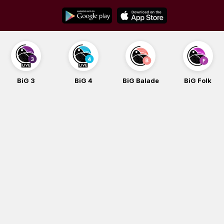
Skip
to
content
BiG 3
BiG 4
BiG Balade
BiG Folk