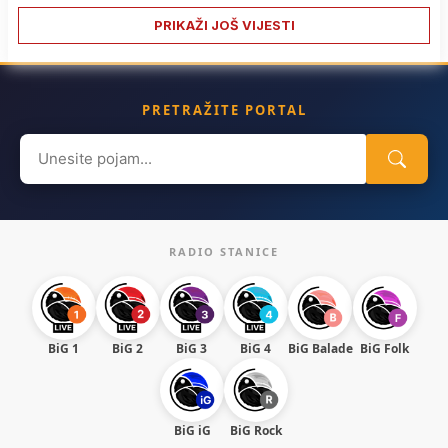
PRIKAŽI JOŠ VIJESTI
PRETRAŽITE PORTAL
Search
for:
RADIO STANICE
BiG 1
BiG 2
BiG 3
BiG 4
BiG Balade
BiG Folk
BiG iG
BiG Rock