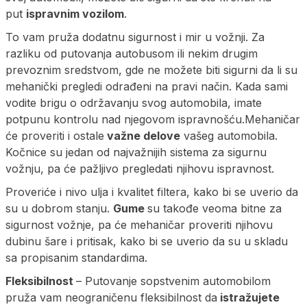
put
ispravnim vozilom
.
To vam pruža dodatnu sigurnost i mir u vožnji. Za
razliku od putovanja autobusom ili nekim drugim
prevoznim sredstvom, gde ne možete biti sigurni da li su
mehanički pregledi odrađeni na pravi način. Kada sami
vodite brigu o održavanju svog automobila, imate
potpunu kontrolu nad njegovom ispravnošću.Mehaničar
će proveriti i ostale
važne delove
vašeg automobila.
Kočnice su jedan od najvažnijih sistema za sigurnu
vožnju, pa će pažljivo pregledati njihovu ispravnost.
Proveriće i nivo ulja i kvalitet filtera, kako bi se uverio da
su u dobrom stanju.
Gume
su takođe veoma bitne za
sigurnost vožnje, pa će mehaničar proveriti njihovu
dubinu šare i pritisak, kako bi se uverio da su u skladu
sa propisanim standardima.
Fleksibilnost
– Putovanje sopstvenim automobilom
pruža vam neograničenu fleksibilnost da
istražujete