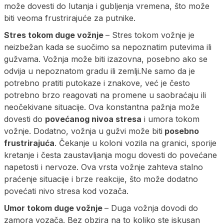
može dovesti do lutanja i gubljenja vremena, što može
biti veoma frustrirajuće za putnike.
Stres tokom duge vožnje
– Stres tokom vožnje je
neizbežan kada se suočimo sa nepoznatim putevima ili
gužvama. Vožnja može biti izazovna, posebno ako se
odvija u nepoznatom gradu ili zemlji.Ne samo da je
potrebno pratiti putokaze i znakove, već je često
potrebno brzo reagovati na promene u saobraćaju ili
neočekivane situacije. Ova konstantna pažnja može
dovesti do
povećanog nivoa stresa
i umora tokom
vožnje. Dodatno, vožnja u gužvi može biti
posebno
frustrirajuća
. Čekanje u koloni vozila na granici, sporije
kretanje i česta zaustavljanja mogu dovesti do povećane
napetosti i nervoze. Ova vrsta vožnje zahteva stalno
praćenje situacije i brze reakcije, što može dodatno
povećati nivo stresa kod vozača.
Umor tokom duge vožnje
– Duga vožnja dovodi do
zamora vozača. Bez obzira na to koliko ste iskusan