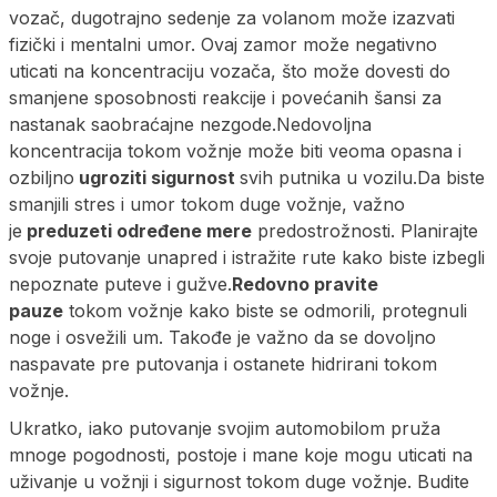
vozač, dugotrajno sedenje za volanom može izazvati
fizički i mentalni umor. Ovaj zamor može negativno
uticati na koncentraciju vozača, što može dovesti do
smanjene sposobnosti reakcije i povećanih šansi za
nastanak saobraćajne nezgode.Nedovoljna
koncentracija tokom vožnje može biti veoma opasna i
ozbiljno
ugroziti sigurnost
svih putnika u vozilu.Da biste
smanjili stres i umor tokom duge vožnje, važno
je
preduzeti određene mere
predostrožnosti. Planirajte
svoje putovanje unapred i istražite rute kako biste izbegli
nepoznate puteve i gužve.
Redovno pravite
pauze
tokom vožnje kako biste se odmorili, protegnuli
noge i osvežili um. Takođe je važno da se dovoljno
naspavate pre putovanja i ostanete hidrirani tokom
vožnje.
Ukratko, iako putovanje svojim automobilom pruža
mnoge pogodnosti, postoje i mane koje mogu uticati na
uživanje u vožnji i sigurnost tokom duge vožnje. Budite