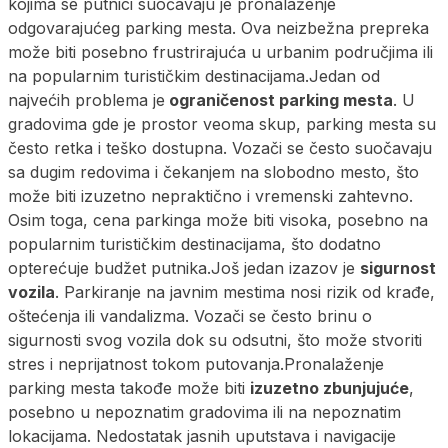
kojima se putnici suočavaju je pronalaženje
odgovarajućeg parking mesta. Ova neizbežna prepreka
može biti posebno frustrirajuća u urbanim područjima ili
na popularnim turističkim destinacijama.Jedan od
najvećih problema je
ograničenost parking mesta
. U
gradovima gde je prostor veoma skup, parking mesta su
često retka i teško dostupna. Vozači se često suočavaju
sa dugim redovima i čekanjem na slobodno mesto, što
može biti izuzetno nepraktično i vremenski zahtevno.
Osim toga, cena parkinga može biti visoka, posebno na
popularnim turističkim destinacijama, što dodatno
opterećuje budžet putnika.Još jedan izazov je
sigurnost
vozila
. Parkiranje na javnim mestima nosi rizik od krađe,
oštećenja ili vandalizma. Vozači se često brinu o
sigurnosti svog vozila dok su odsutni, što može stvoriti
stres i neprijatnost tokom putovanja.Pronalaženje
parking mesta takođe može biti
izuzetno zbunjujuće
,
posebno u nepoznatim gradovima ili na nepoznatim
lokacijama. Nedostatak jasnih uputstava i navigacije