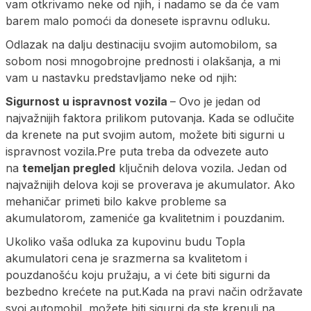
vam otkrivamo neke od njih, i nadamo se da će vam
barem malo pomoći da donesete ispravnu odluku.
Odlazak na dalju destinaciju svojim automobilom, sa
sobom nosi mnogobrojne prednosti i olakšanja, a mi
vam u nastavku predstavljamo neke od njih:
Sigurnost u ispravnost vozila
– Ovo je jedan od
najvažnijih faktora prilikom putovanja. Kada se odlučite
da krenete na put svojim autom, možete biti sigurni u
ispravnost vozila.Pre puta treba da odvezete auto
na
temeljan pregled
ključnih delova vozila. Jedan od
najvažnijih delova koji se proverava je akumulator. Ako
mehaničar primeti bilo kakve probleme sa
akumulatorom, zameniće ga kvalitetnim i pouzdanim.
Ukoliko vaša odluka za kupovinu budu Topla
akumulatori cena je srazmerna sa kvalitetom i
pouzdanošću koju pružaju, a vi ćete biti sigurni da
bezbedno krećete na put.Kada na pravi način održavate
svoj automobil, možete biti sigurni da ste krenuli na