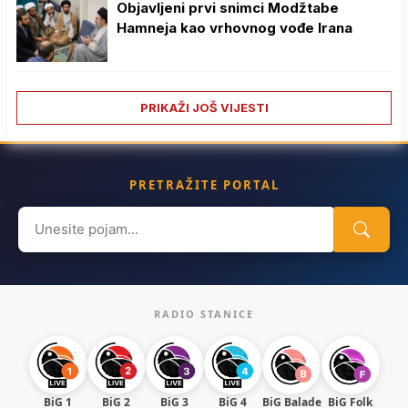
Objavljeni prvi snimci Modžtabe
Hamneja kao vrhovnog vođe Irana
PRIKAŽI JOŠ VIJESTI
PRETRAŽITE PORTAL
Search
for:
RADIO STANICE
BiG 1
BiG 2
BiG 3
BiG 4
BiG Balade
BiG Folk