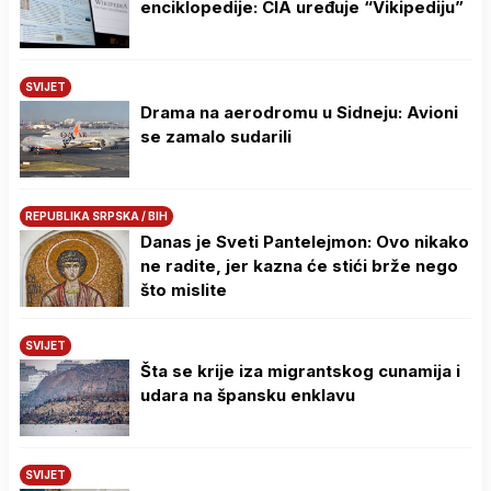
enciklopedije: CIA uređuje “Vikipediju”
SVIJET
Drama na aerodromu u Sidneju: Avioni
se zamalo sudarili
REPUBLIKA SRPSKA / BIH
Danas je Sveti Pantelejmon: Ovo nikako
ne radite, jer kazna će stići brže nego
što mislite
SVIJET
Šta se krije iza migrantskog cunamija i
udara na špansku enklavu
SVIJET