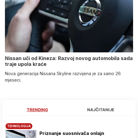
Nissan uči od Kineza: Razvoj novog automobila sada
traje upola kraće
Nova generacija Nissana Skyline razvijena je za samo 26
mjeseci.
TRENDING
NAJČITANIJE
TEHNOLOGIJA
Priznanje suosnivača onlajn