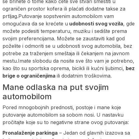
se brinete o tome kako ćete sve stvari smestiti u
ograničen prostor kofera ili plaćati dodatne takse za
prtljag.Putovanje sopstvenim automobilom vam
omogućava da se krećete u
udobnosti svog vozila
, gde
možete podesiti temperaturu, muziku i sedište prema
svojim preferencijama. Možete se zaustaviti kad god
poželite i odmoriti se u udobnosti svog automobila, bez
potrebe za traženjem smeštaja ili čekanjem na javnom
mestu.Imate slobodu da nosite sve što vam je potrebno,
kao što su sportska oprema, bicikli ili kućni ljubimci,
bez
brige o ograničenjima
ili dodatnim troškovima.
Mane odlaska na put svojim
automobilom
Pored mnogobojnih prednosti, postoje i mane koje
putovanje automobilom sa sobom nosi. U nastavku
pročitajte koje su to negativne strane ovog putovanja:
Pronalaženje parkinga
– Jedan od glavnih izazova sa