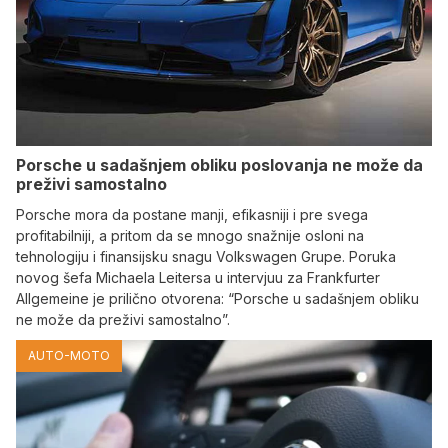
Porsche u sadašnjem obliku poslovanja ne može da
preživi samostalno
Porsche mora da postane manji, efikasniji i pre svega
profitabilniji, a pritom da se mnogo snažnije osloni na
tehnologiju i finansijsku snagu Volkswagen Grupe. Poruka
novog šefa Michaela Leitersa u intervjuu za Frankfurter
Allgemeine je prilično otvorena: “Porsche u sadašnjem obliku
ne može da preživi samostalno”.
AUTO-MOTO