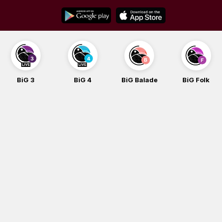
Skip
to
content
BiG 4
BiG Balade
BiG Folk
BiG iG