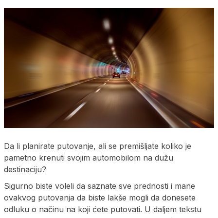
Da li planirate putovanje, ali se premišljate koliko je
pametno krenuti svojim automobilom na dužu
destinaciju?
Sigurno biste voleli da saznate sve prednosti i mane
ovakvog putovanja da biste lakše mogli da donesete
odluku o načinu na koji ćete putovati. U daljem tekstu