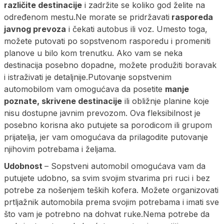
različite destinacije
i zadržite se koliko god želite na
određenom mestu.Ne morate se pridržavati
rasporeda
javnog prevoza
i čekati autobus ili voz. Umesto toga,
možete putovati po sopstvenom rasporedu i promeniti
planove u bilo kom trenutku. Ako vam se neka
destinacija posebno dopadne, možete produžiti boravak
i istraživati je detaljnije.Putovanje sopstvenim
automobilom vam omogućava da posetite
manje
poznate, skrivene destinacije
ili obližnje planine koje
nisu dostupne javnim prevozom. Ova fleksibilnost je
posebno korisna ako putujete sa porodicom ili grupom
prijatelja, jer vam omogućava da prilagodite putovanje
njihovim potrebama i željama.
Udobnost
– Sopstveni automobil omogućava vam da
putujete udobno, sa svim svojim stvarima pri ruci i bez
potrebe za nošenjem teških kofera. Možete organizovati
prtljažnik automobila prema svojim potrebama i imati sve
što vam je potrebno na dohvat ruke.Nema potrebe da