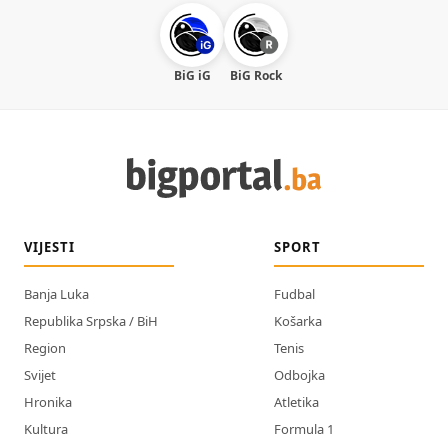
BiG iG
BiG Rock
VIJESTI
SPORT
Banja Luka
Fudbal
Republika Srpska / BiH
Košarka
Region
Tenis
Svijet
Odbojka
Hronika
Atletika
Kultura
Formula 1