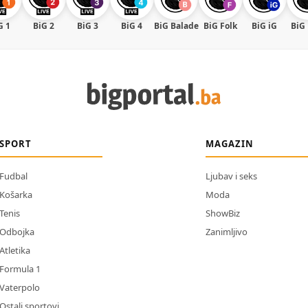
G 1
BiG 2
BiG 3
BiG 4
BiG Balade
BiG Folk
BiG iG
BiG
SPORT
MAGAZIN
Fudbal
Ljubav i seks
Košarka
Moda
Tenis
ShowBiz
Odbojka
Zanimljivo
Atletika
Formula 1
Vaterpolo
Ostali sportovi