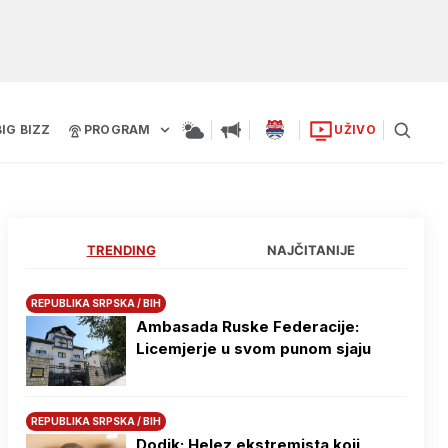
BIG BIZZ
PROGRAM
UŽIVO
TRENDING
NAJČITANIJE
REPUBLIKA SRPSKA / BIH
Ambasada Ruske Federacije:
Licemjerje u svom punom sjaju
REPUBLIKA SRPSKA / BIH
Dodik: Helez ekstremista koji