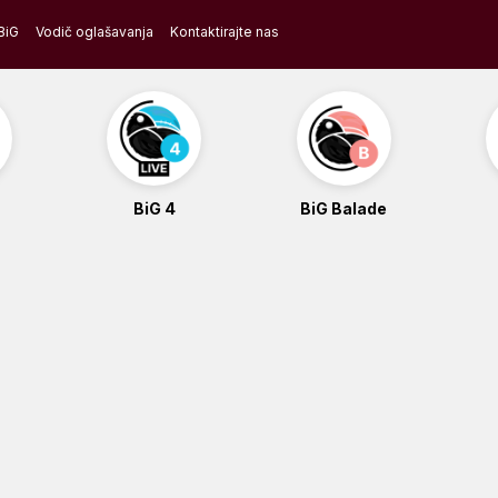
BiG
Vodič oglašavanja
Kontaktirajte nas
BiG 4
BiG Balade