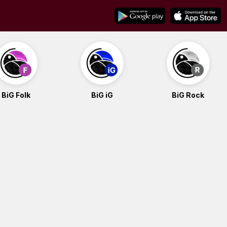
BiG Folk
BiG iG
BiG Rock