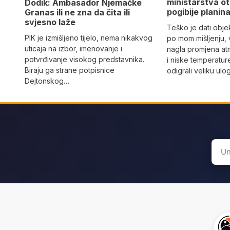
ministarstva ot
Dodik: Ambasador Njemačke
pogibije planina
Granas ili ne zna da čita ili
svjesno laže
Teško je dati objek
PIK je izmišljeno tijelo, nema nikakvog
po mom mišljenju, 
uticaja na izbor, imenovanje i
nagla promjena at
potvrđivanje visokog predstavnika.
i niske temperatur
Biraju ga strane potpisnice
odigrali veliku ulo
Dejtonskog…
Sear
for: