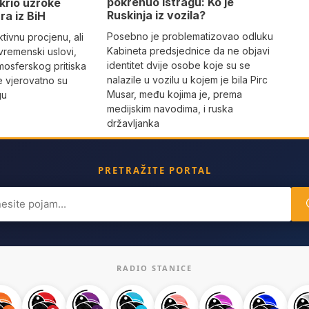
pokrenuo istragu: Ko je
krio uzroke
Ruskinja iz vozila?
ra iz BiH
Posebno je problematizovao odluku
tivnu procjenu, ali
Kabineta predsjednice da ne objavi
vremenski uslovi,
identitet dvije osobe koje su se
mosferskog pritiska
nalazile u vozilu u kojem je bila Pirc
e vjerovatno su
Musar, među kojima je, prema
gu
medijskim navodima, i ruska
državljanka
PRETRAŽITE PORTAL
ch
RADIO STANICE