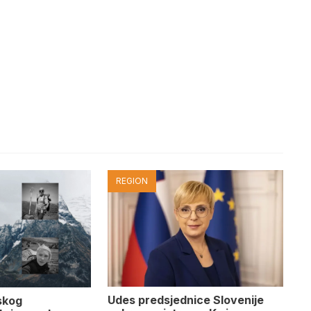
REGION
Udes predsjednice Slovenije
skog