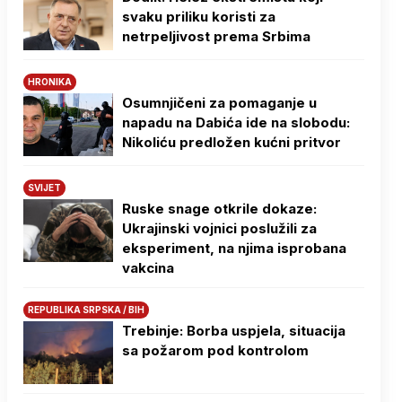
svaku priliku koristi za
netrpeljivost prema Srbima
HRONIKA
Osumnjičeni za pomaganje u
napadu na Dabića ide na slobodu:
Nikoliću predložen kućni pritvor
SVIJET
Ruske snage otkrile dokaze:
Ukrajinski vojnici poslužili za
eksperiment, na njima isprobana
vakcina
REPUBLIKA SRPSKA / BIH
Trebinje: Borba uspjela, situacija
sa požarom pod kontrolom