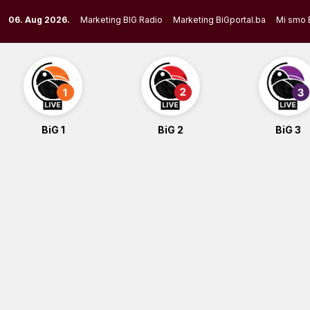
Skip
06. Aug 2026.
Marketing BIG Radio
Marketing BiGportal.ba
Mi smo 
to
content
BiG 1
BiG 2
BiG 3