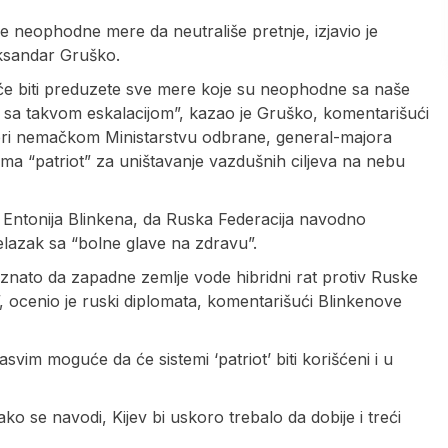
e neophodne mere da neutrališe pretnje, izjavio je
eksandar Gruško.
će biti preduzete sve mere koje su neophodne sa naše
e sa takvom eskalacijom”, kazao je Gruško, komentarišući
 pri nemačkom Ministarstvu odbrane, general-majora
stema “patriot” za uništavanje vazdušnih ciljeva na nebu
a Entonija Blinkena, da Ruska Federacija navodno
lazak sa “bolne glave na zdravu”.
oznato da zapadne zemlje vode hibridni rat protiv Ruske
, ocenio je ruski diplomata, komentarišući Blinkenove
asvim moguće da će sistemi ‘patriot’ biti korišćeni i u
ko se navodi, Kijev bi uskoro trebalo da dobije i treći