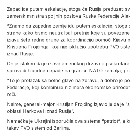
Zapad ide putem eskalacije, stoga će Rusija preduzeti sv
zamenik ministra spoljnih poslova Ruske Federacije Al
“Znamo da zapadne zemlje idu putem eskalacije, stoga 
strane kako bismo neutralisali pretnje koje su povezan
izjavu šefa radne grupe za koordinaciju pomoći Kijevu
Kristijana Frojdinga, koji nije isključio upotrebu PVO si
iznad Rusije.
On je istakao da je izjava američkog državnog sekretar
sprovodi hibridne napade na granice NATO zemalja, pre
“To je prelazak sa bolne glave na zdravu, a dobro je p
Federacije, koji kombinuje niz mera ekonomske prirode”
reči.
Naime, general-major Kristijan Frojding izjavio je da je “s
oblasti Harkova i iznad Rusije”.
Nemačka je Ukrajini isporučila dva sistema “patriot”, a ka
takav PVO sistem od Berlina.