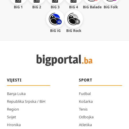
BiG 1
BiG 2
BiG 3
BiG 4
BiG Balade
BiG Folk
BiG iG
BiG Rock
VIJESTI
SPORT
Banja Luka
Fudbal
Republika Srpska / BiH
Košarka
Region
Tenis
Svijet
Odbojka
Hronika
Atletika