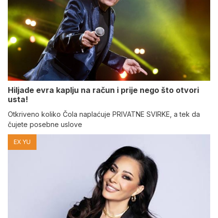
Hiljade evra kaplju na račun i prije nego što otvori
usta!
Otkriveno koliko Čola naplaćuje PRIVATNE SVIRKE, a tek da
čujete posebne uslove
EX YU