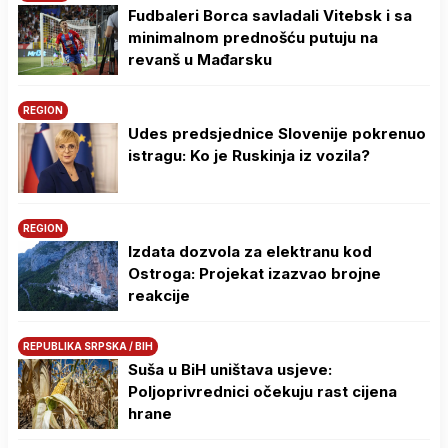
Fudbaleri Borca savladali Vitebsk i sa
minimalnom prednošću putuju na
revanš u Mađarsku
REGION
Udes predsjednice Slovenije pokrenuo
istragu: Ko je Ruskinja iz vozila?
REGION
Izdata dozvola za elektranu kod
Ostroga: Projekat izazvao brojne
reakcije
REPUBLIKA SRPSKA / BIH
Suša u BiH uništava usjeve:
Poljoprivrednici očekuju rast cijena
hrane