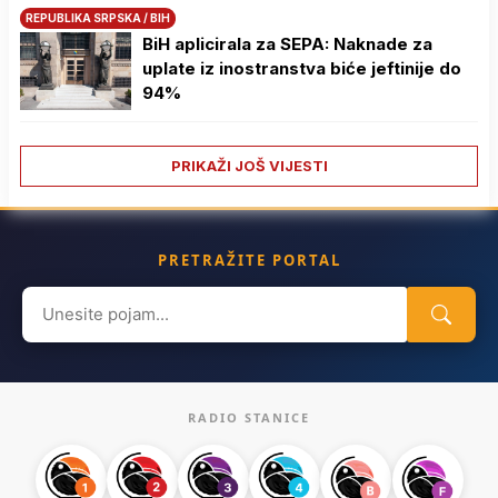
REPUBLIKA SRPSKA / BIH
BiH aplicirala za SEPA: Naknade za
uplate iz inostranstva biće jeftinije do
94%
PRIKAŽI JOŠ VIJESTI
PRETRAŽITE PORTAL
Search
for:
RADIO STANICE