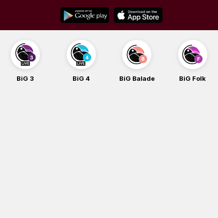
Skip
to
content
BiG 3
BiG 4
BiG Balade
BiG Folk