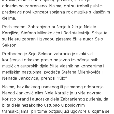
odnedavno zabranjeno. Naime, oni su trebali publici
predstaviti novi koncept spajanja rok muzike s klasičnim
djelima.
Podsjećamo, Zabranjeno pušenje tužilo je Neleta
Karajlića, Stefana Milenkovića i Radioteleviziju Srbije te
su Neletu zabranili izvedbu pjesama čiji je autor Sejo
Sekson.
Prethodno je Sejo Sekson zabranio je svaki vid
korištenja i otkazao pravo na javno izvođenje svih
muzičkih autorskih djela čiji je vlasnik na koncertima i
medijskim nastupima izvođača Stefana Milenkovića i
Nenada Jankovića, prenosi “Klix”.
Naime, bez ikakvog usmenog ili pismenog odobrenja
Nenad Janković alias Nele Karajlić je u više navrata
koristio brand i autorska djela Zabranjenog pušenja, da
bi ta djela nezakonito ustupao u poslovnim
transakcijama, pri tome potpisujući ugovore u kojima se