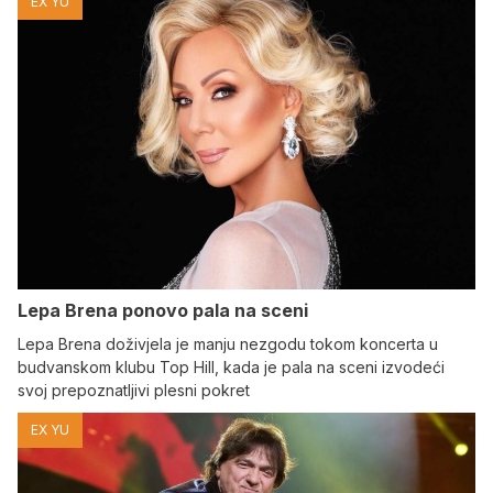
EX YU
Lepa Brena ponovo pala na sceni
Lepa Brena doživjela je manju nezgodu tokom koncerta u
budvanskom klubu Top Hill, kada je pala na sceni izvodeći
svoj prepoznatljivi plesni pokret
EX YU