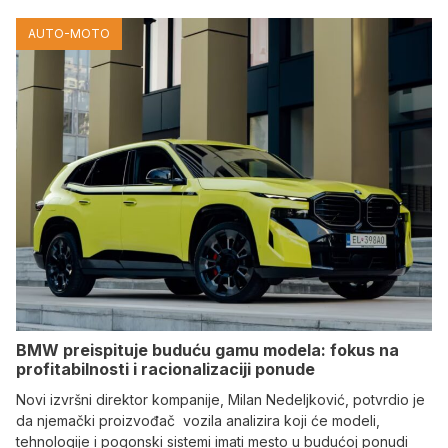
AUTO-MOTO
BMW preispituje buduću gamu modela: fokus na
profitabilnosti i racionalizaciji ponude
Novi izvršni direktor kompanije, Milan Nedeljković, potvrdio je
da njemački proizvođač vozila analizira koji će modeli,
tehnologije i pogonski sistemi imati mesto u budućoj ponudi