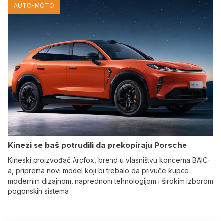
AUTO-MOTO
Kinezi se baš potrudili da prekopiraju Porsche
Kineski proizvođač Arcfox, brend u vlasništvu koncerna BAIC-
a, priprema novi model koji bi trebalo da privuče kupce
modernim dizajnom, naprednom tehnologijom i širokim izborom
pogonskih sistema