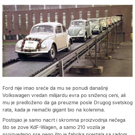
Ford nije imao sreće da mu se ponudi današnji
Volkswagen vredan milijardu evra po sniženoj ceni, ali
mu je predloženo da ga preuzme posle Drugog svetskog
rata, kada je nemački gigant bio na kolenima.
Postojao je samo nacrt i skromna proizvodnja nečega
što se zove KdF-Wagen, a samo 210 vozila je
proizvedeno pre nego što je fabrika prestala sa radom