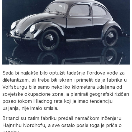
Sada bi najlakše bilo optužiti tadašnje Fordove vođe za
diletantizam, ali treba biti iskren i primetiti da je fabrika u
Volfsburgu bila samo nekoliko kilometara udaljena od
sovjetske okupacione zone, a planirati geografski rizičan
posao tokom Hladnog rata koji je imao tendenciju
usijanja, nije imalo smisla.
Britanci su zatim fabriku predali nemačkom inženjeru
Hajnrihu Nordhofu, a sve ostalo posle toga je priča o