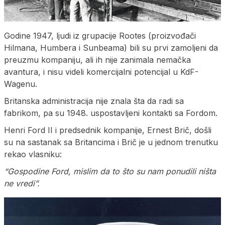
Godine 1947, ljudi iz grupacije Rootes (proizvođači
Hilmana, Humbera i Sunbeama) bili su prvi zamoljeni da
preuzmu kompaniju, ali ih nije zanimala nemačka
avantura, i nisu videli komercijalni potencijal u KdF-
Wagenu.
Britanska administracija nije znala šta da radi sa
fabrikom, pa su 1948. uspostavljeni kontakti sa Fordom.
Henri Ford II i predsednik kompanije, Ernest Brič, došli
su na sastanak sa Britancima i Brič je u jednom trenutku
rekao vlasniku:
“Gospodine Ford, mislim da to što su nam ponudili ništa
ne vredi”.