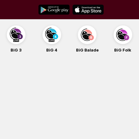
Skip
to
content
BiG 4
BiG Balade
BiG Folk
BiG iG