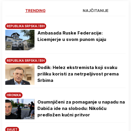
TRENDING
NAJČITANIJE
REPUBLIKA SRPSKA / BIH
Ambasada Ruske Federacije:
Licemjerje u svom punom sjaju
REPUBLIKA SRPSKA / BIH
Dodik: Helez ekstremista koji svaku
priliku koristi za netrpeljivost prema
Srbima
HRONIKA
Osumnjičeni za pomaganje u napadu na
Dabića ide na slobodu: Nikoliću
predložen kućni pritvor
SVIJET