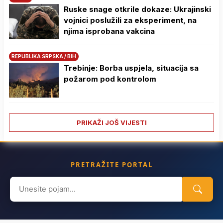
Ruske snage otkrile dokaze: Ukrajinski
vojnici poslužili za eksperiment, na
njima isprobana vakcina
REPUBLIKA SRPSKA / BIH
Trebinje: Borba uspjela, situacija sa
požarom pod kontrolom
PRIKAŽI JOŠ VIJESTI
PRETRAŽITE PORTAL
Search
for: