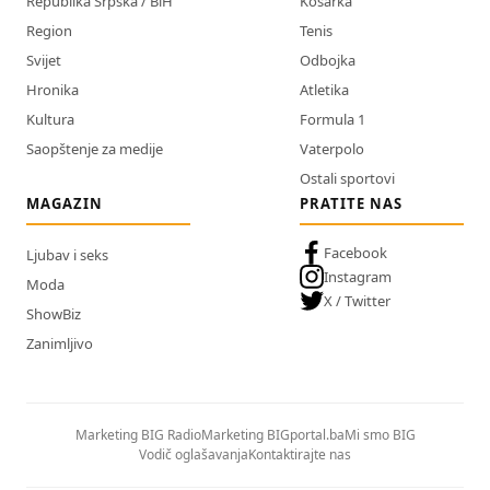
Republika Srpska / BiH
Košarka
Region
Tenis
Svijet
Odbojka
Hronika
Atletika
Kultura
Formula 1
Saopštenje za medije
Vaterpolo
Ostali sportovi
MAGAZIN
PRATITE NAS
Facebook
Ljubav i seks
Instagram
Moda
X / Twitter
ShowBiz
Zanimljivo
Marketing BIG Radio
Marketing BIGportal.ba
Mi smo BIG
Vodič oglašavanja
Kontaktirajte nas