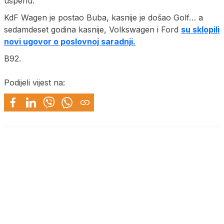
uspehu.
KdF Wagen je postao Buba, kasnije je došao Golf… a
sedamdeset godina kasnije, Volkswagen i Ford
su sklopili
novi ugovor o poslovnoj saradnji.
B92.
Podijeli vijest na: