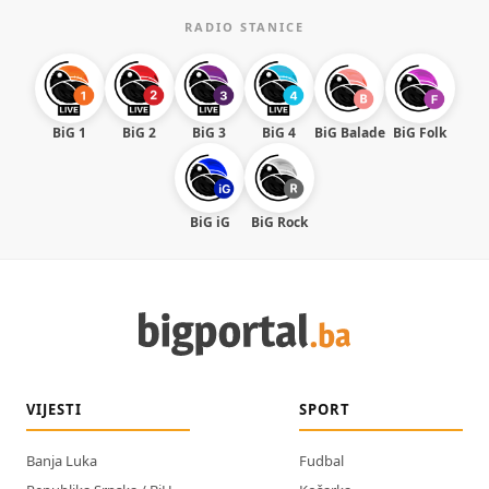
RADIO STANICE
BiG 1
BiG 2
BiG 3
BiG 4
BiG Balade
BiG Folk
BiG iG
BiG Rock
VIJESTI
SPORT
Banja Luka
Fudbal