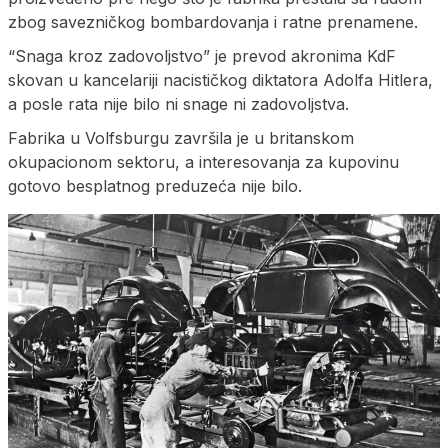
zbog savezničkog bombardovanja i ratne prenamene.
“Snaga kroz zadovoljstvo” je prevod akronima KdF
skovan u kancelariji nacističkog diktatora Adolfa Hitlera,
a posle rata nije bilo ni snage ni zadovoljstva.
Fabrika u Volfsburgu završila je u britanskom
okupacionom sektoru, a interesovanja za kupovinu
gotovo besplatnog preduzeća nije bilo.