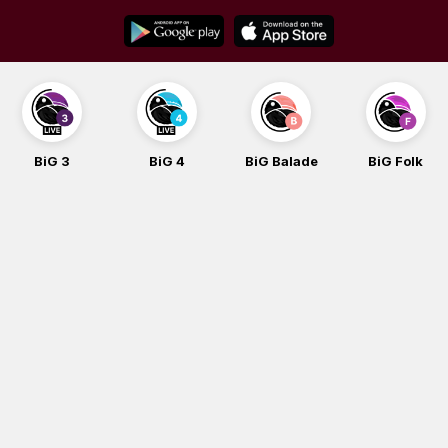
Skip
to
content
BiG 3
BiG 4
BiG Balade
BiG Folk