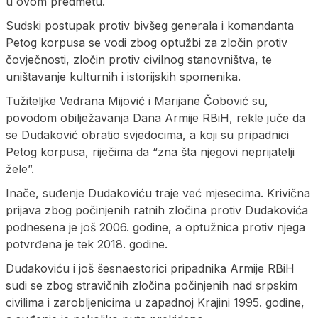
u ovom predmetu.
Sudski postupak protiv bivšeg generala i komandanta
Petog korpusa se vodi zbog optužbi za zločin protiv
čovječnosti, zločin protiv civilnog stanovništva, te
uništavanje kulturnih i istorijskih spomenika.
Tužiteljke Vedrana Mijović i Marijane Čobović su,
povodom obilježavanja Dana Armije RBiH, rekle juče da
se Dudaković obratio svjedocima, a koji su pripadnici
Petog korpusa, riječima da “zna šta njegovi neprijatelji
žele”.
Inače, suđenje Dudakoviću traje već mjesecima. Krivična
prijava zbog počinjenih ratnih zločina protiv Dudakovića
podnesena je još 2006. godine, a optužnica protiv njega
potvrđena je tek 2018. godine.
Dudakoviću i još šesnaestorici pripadnika Armije RBiH
sudi se zbog stravičnih zločina počinjenih nad srpskim
civilima i zarobljenicima u zapadnoj Krajini 1995. godine,