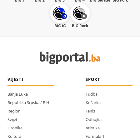
BiG 1
BiG 2
BiG 3
BiG 4
BiG Balade
BiG Folk
BiG iG
BiG Rock
VIJESTI
SPORT
Banja Luka
Fudbal
Republika Srpska / BiH
Košarka
Region
Tenis
Svijet
Odbojka
Hronika
Atletika
Kultura
Formula 1