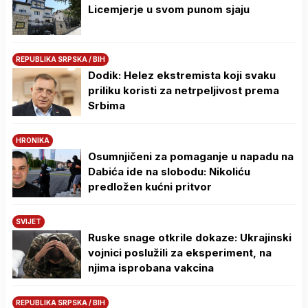
Licemjerje u svom punom sjaju
REPUBLIKA SRPSKA / BIH
Dodik: Helez ekstremista koji svaku
priliku koristi za netrpeljivost prema
Srbima
HRONIKA
Osumnjičeni za pomaganje u napadu na
Dabića ide na slobodu: Nikoliću
predložen kućni pritvor
SVIJET
Ruske snage otkrile dokaze: Ukrajinski
vojnici poslužili za eksperiment, na
njima isprobana vakcina
REPUBLIKA SRPSKA / BIH