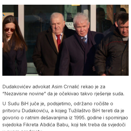
Dudakovićev advokat Asim Crnalić rekao je za
“Nezavisne novine” da je očekivao takvo rješenje suda.
U Sudu BiH juče je, podsjetimo, održano ročište o
pritvoru Dudakoviću, a kojeg Tužilaštvo BiH tereti da je
govorio o ratnim dešavanjima iz 1995. godine i spominjao
svjedoka Fikreta Abdića Babu, koji tek treba da svjedoči