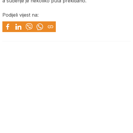
a suđenje je nekoliko puta prekidano.
Podijeli vijest na: