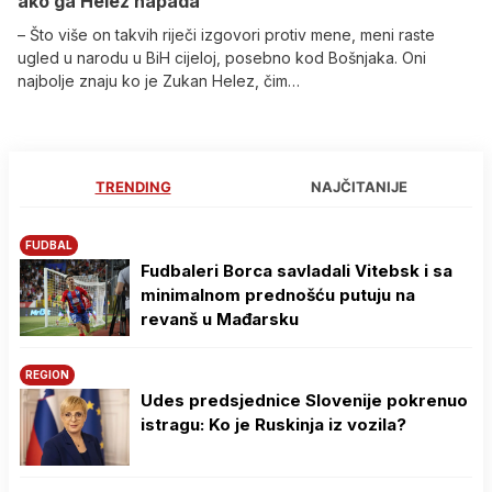
ako ga Helez napada
– Što više on takvih riječi izgovori protiv mene, meni raste
ugled u narodu u BiH cijeloj, posebno kod Bošnjaka. Oni
najbolje znaju ko je Zukan Helez, čim…
TRENDING
NAJČITANIJE
FUDBAL
Fudbaleri Borca savladali Vitebsk i sa
minimalnom prednošću putuju na
revanš u Mađarsku
REGION
Udes predsjednice Slovenije pokrenuo
istragu: Ko je Ruskinja iz vozila?