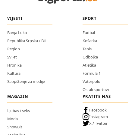
VIJESTI
SPORT
Banja Luka
Fudbal
Republika Srpska / BiH
Košarka
Region
Tenis
Svijet
Odbojka
Hronika
Atletika
Kultura
Formula 1
Saopštenje za medije
Vaterpolo
Ostali sportovi
MAGAZIN
PRATITE NAS
Facebook
Ljubav i seks
Instagram
Moda
X / Twitter
ShowBiz