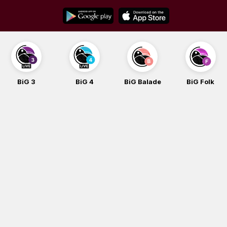
Skip
to
content
BiG 3
BiG 4
BiG Balade
BiG Folk