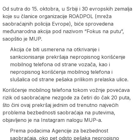
Od sutra do 15. oktobra, u Srbiji i 30 evropskih zemalja
koje su članice organizacije ROADPOL (mreža
saobraćajnih policija Evrope), biće sprovedena
međunarodna akcija pod nazivom “Fokus na putu”,
saopštio je MUP.
Akcija će biti usmerena na otkrivanje i
sankcionisanje prekršaja nepropisnog korišćenje
mobilnog telefona od strane vozača, kao i
nepropisnog korišćenja mobilnog telefona i
slušalica od strane pešaka prilikom prelaska ulice.
Korišćenje mobilnog telefona tokom vožnje povećava
rizik od saobraćajne nezgode za četiri do čak 20 puta,
što čini ovaj prekršaj jednim od trenutno najvećih
problema bezbednosti saobraćaja na putevima,
objavljeno je na Instagram nalogu MUP-a.
Prema podacima Agencije za bezbednost
saobraćaja, oko pet odsto pešaka nepropisno