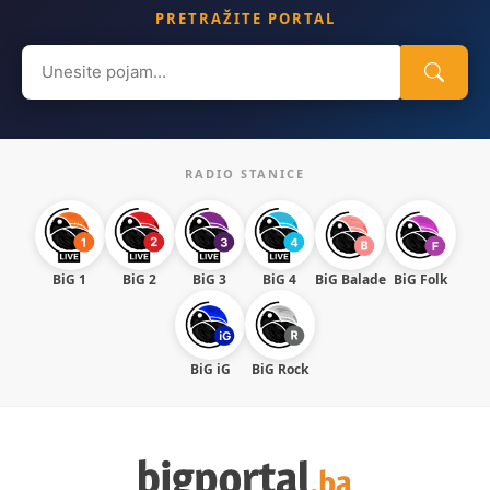
PRETRAŽITE PORTAL
Search
for:
RADIO STANICE
BiG 1
BiG 2
BiG 3
BiG 4
BiG Balade
BiG Folk
BiG iG
BiG Rock