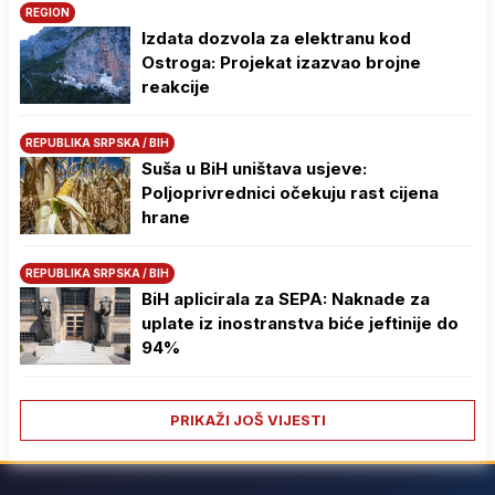
REGION
Izdata dozvola za elektranu kod
Ostroga: Projekat izazvao brojne
reakcije
REPUBLIKA SRPSKA / BIH
Suša u BiH uništava usjeve:
Poljoprivrednici očekuju rast cijena
hrane
REPUBLIKA SRPSKA / BIH
BiH aplicirala za SEPA: Naknade za
uplate iz inostranstva biće jeftinije do
94%
PRIKAŽI JOŠ VIJESTI